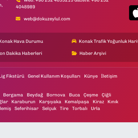
Web: +90 232 4633215 Gazete: +90 232
h,
4048989
web@dokuzeylul.com
Konak Hava Durumu
Konak Trafik Yoğunluk Hari
on Dakika Haberleri
Haber Arşivi
Lig Fikstürü
Genel Kullanım Koşulları
Künye
İletişim
Bergama
Beydağ
Bornova
Buca
Çeşme
Çiğli
ğlar
Karaburun
Karşıyaka
Kemalpaşa
Kiraz
Kınık
demiş
Seferihisar
Selçuk
Tire
Torbalı
Urla