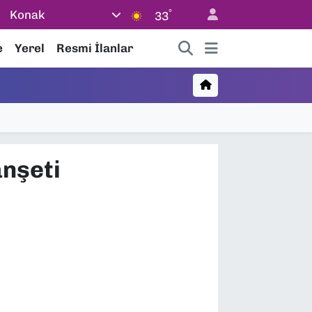
°
Konak
33
e
Yerel
Resmi İlanlar
anşeti