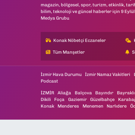
magazin, bölgesel, spor, turizm, etkinlik, tari
bilim, teknoloji ve güncel haberler için 9 Eylül
Medya Grubu
Konak Nöbetçi Eczaneler
Tüm Manşetler
S
İzmir Hava Durumu
İzmir Namaz Vakitleri
Podcast
İZMİR
Aliağa
Balçova
Bayındır
Bayraklı
Dikili
Foça
Gaziemir
Güzelbahçe
Karaba
Konak
Menderes
Menemen
Narlıdere
Ö