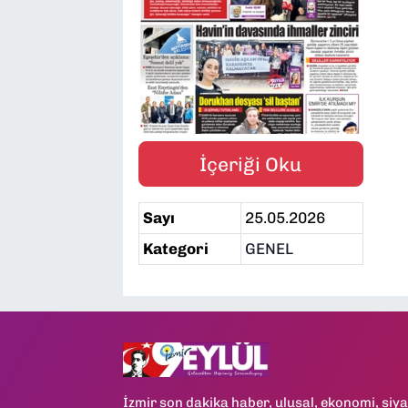
SAĞLIK
SPOR
TEKNOLOJİ
İçeriği Oku
YAŞAM
Sayı
25.05.2026
YEREL YÖNETİMLER
Kategori
GENEL
İzmir son dakika haber, ulusal, ekonomi, siya