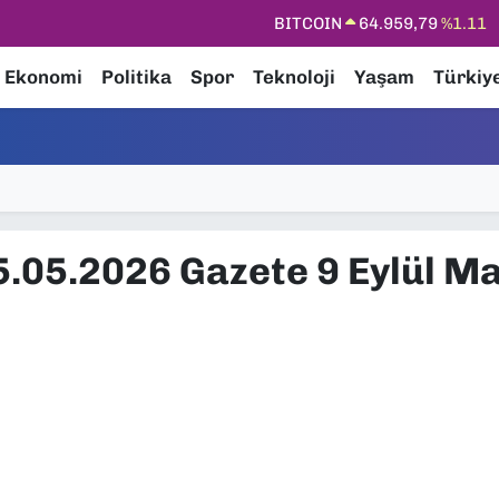
BITCOIN
64.959,79
%1.11
DOLAR
47,7436
%0.18
Ekonomi
Politika
Spor
Teknoloji
Yaşam
Türkiy
EURO
55,2510
%0.32
STERLİN
64,4811
%0.38
GRAM ALTIN
6660.55
%0.03
BİST100
13.779
%-14
5.05.2026 Gazete 9 Eylül M