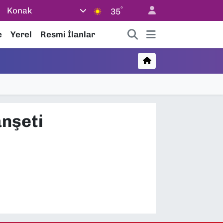
°
Konak
35
e
Yerel
Resmi İlanlar
anşeti