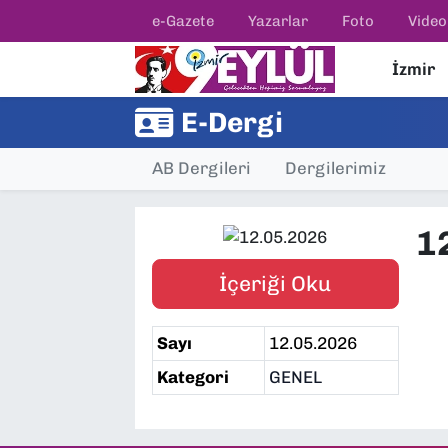
e-Gazete
Yazarlar
Foto
Video
İzmir
Resmi İlanlar
Konak Nöbetçi Eczaneler
E-Dergi
BİLİM
Konak Hava Durumu
AB Dergileri
Dergilerimiz
DÜNYA
Konak Trafik Yoğunluk Haritası
EĞİTİM
Süper Lig Puan Durumu ve Fikstür
1
EKONOMİ
Tüm Manşetler
İçeriği Oku
KÜLTÜR SANAT
Son Dakika Haberleri
Sayı
12.05.2026
Kategori
GENEL
MAGAZİN
Haber Arşivi
POLİTİKA