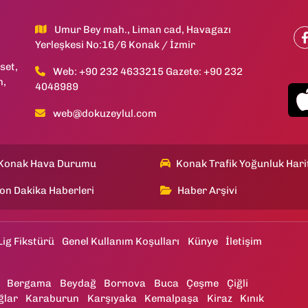
Umur Bey mah., Liman cad, Havagazı
Yerleşkesi No:16/6 Konak / İzmir
set,
Web: +90 232 4633215 Gazete: +90 232
h,
4048989
web@dokuzeylul.com
Konak Hava Durumu
Konak Trafik Yoğunluk Hari
on Dakika Haberleri
Haber Arşivi
Lig Fikstürü
Genel Kullanım Koşulları
Künye
İletişim
Bergama
Beydağ
Bornova
Buca
Çeşme
Çiğli
ğlar
Karaburun
Karşıyaka
Kemalpaşa
Kiraz
Kınık