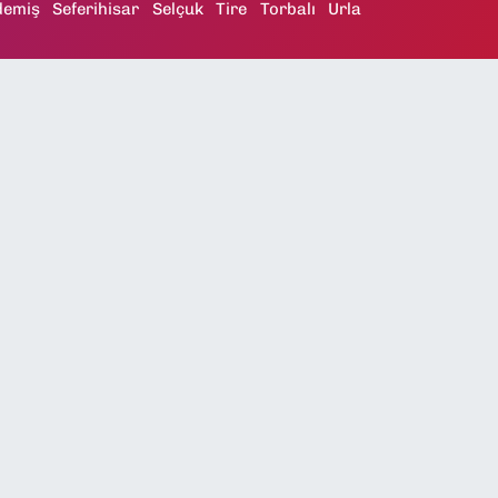
demiş
Seferihisar
Selçuk
Tire
Torbalı
Urla