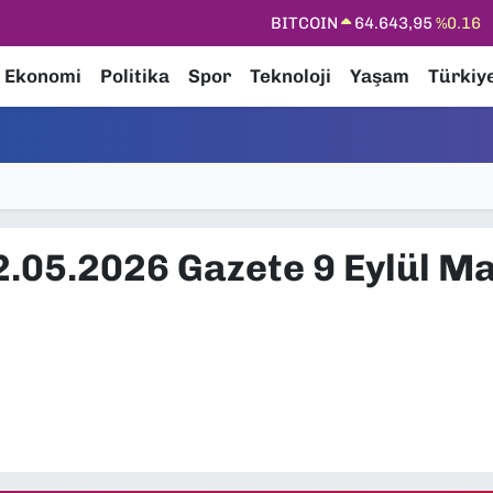
BITCOIN
64.643,95
%0.16
DOLAR
47,6006
%0.06
Ekonomi
Politika
Spor
Teknoloji
Yaşam
Türkiy
EURO
55,0250
%0.02
STERLİN
64,2398
%0.2
GRAM ALTIN
6500.87
%0.12
BİST100
13.799
%70
2.05.2026 Gazete 9 Eylül M