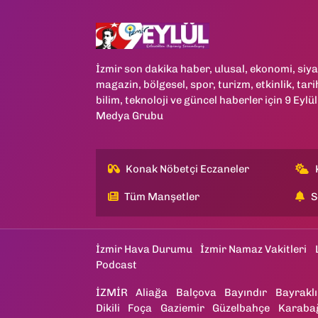
SAĞLIK
SPOR
İzmir son dakika haber, ulusal, ekonomi, siya
magazin, bölgesel, spor, turizm, etkinlik, tari
TEKNOLOJİ
bilim, teknoloji ve güncel haberler için 9 Eylül
Medya Grubu
YAŞAM
Konak Nöbetçi Eczaneler
YEREL YÖNETİMLER
Tüm Manşetler
S
İzmir Hava Durumu
İzmir Namaz Vakitleri
Podcast
İZMİR
Aliağa
Balçova
Bayındır
Bayraklı
Dikili
Foça
Gaziemir
Güzelbahçe
Karaba