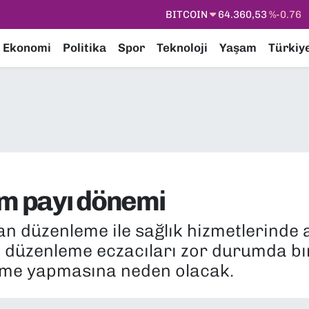
DOLAR
47,7069
%0.17
EURO
55,0265
%0.01
Ekonomi
Politika
Spor
Teknoloji
Yaşam
Türkiy
STERLİN
64,1897
%0.02
GRAM ALTIN
6618.49
%2.12
BİST100
13.887
%64
BITCOIN
64.360,53
%-0.76
ım payı dönemi
n düzenleme ile sağlık hizmetlerinde 
Yeni düzenleme eczacıları zor durumda b
deme yapmasına neden olacak.