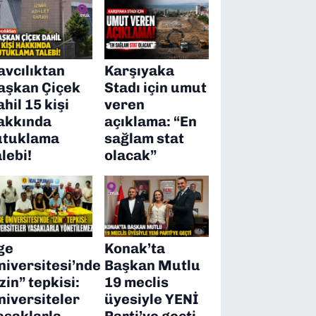
avcılıktan
Karşıyaka
aşkan Çiçek
Stadı için umut
ahil 15 kişi
veren
akkında
açıklama: “En
utuklama
sağlam stat
alebi!
olacak”
ge
Konak’ta
niversitesi’nde
Başkan Mutlu
izin” tepkisi:
19 meclis
niversiteler
üyesiyle YENİ
asaklarla
Parti’ye geçti