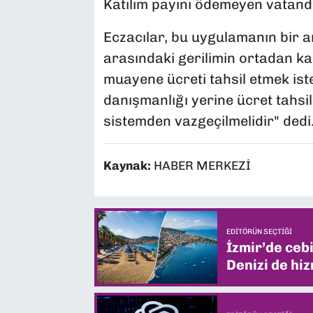
Katılım payını ödemeyen vatand
Eczacılar, bu uygulamanın bir a
arasındaki gerilimin ortadan kal
muayene ücreti tahsil etmek ist
danışmanlığı yerine ücret tahsil
sistemden vazgeçilmelidir" dedi
Kaynak:
HABER MERKEZİ
EDITÖRÜN SEÇTIĞI
İzmir’de ceb
Denizi de hiz