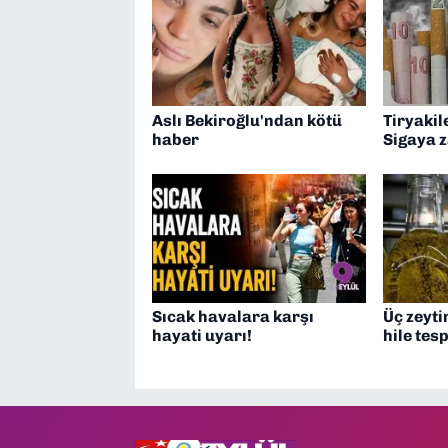
Aslı Bekiroğlu'ndan kötü
Tiryakil
haber
Sigaya 
Sıcak havalara karşı
Üç zeyt
hayati uyarı!
hile tesp