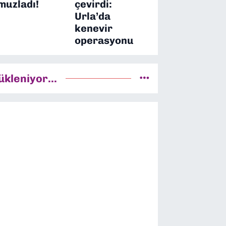
muzladı!
çevirdi:
Urla’da
kenevir
operasyonu
ükleniyor...