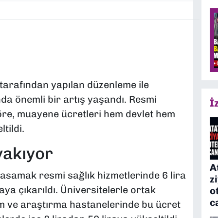
tarafından yapılan düzenleme ile
da önemli bir artış yaşandı. Resmi
İ
öre, muayene ücretleri hem devlet hem
tildi.
yakıyor
A
asamak resmi sağlık hizmetlerinde 6 lira
z
aya çıkarıldı. Üniversitelerle ortak
o
c
tim ve araştırma hastanelerinde bu ücret