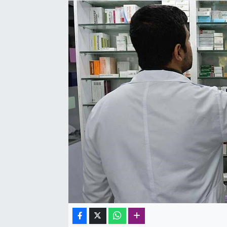
SAĞLIK
SPOR
TEKNOLOJİ
YAŞAM
YEREL YÖNETİMLER