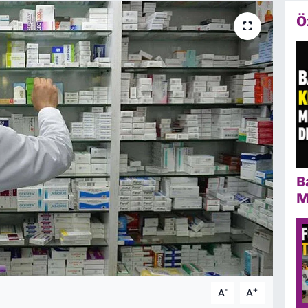
Ö
B
M
-
+
A
A