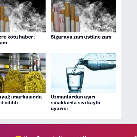
ere kötü haber;
Sigaraya zam üstüne zam
zam
inyağı markasında
Uzmanlardan aşırı
it edildi
sıcaklarda sıvı kaybı
uyarısı