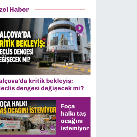
zel Haber
alçova’da kritik bekleyiş:
eclis dengesi değişecek mi?
Foça
halkı taş
ocağını
istemiyor