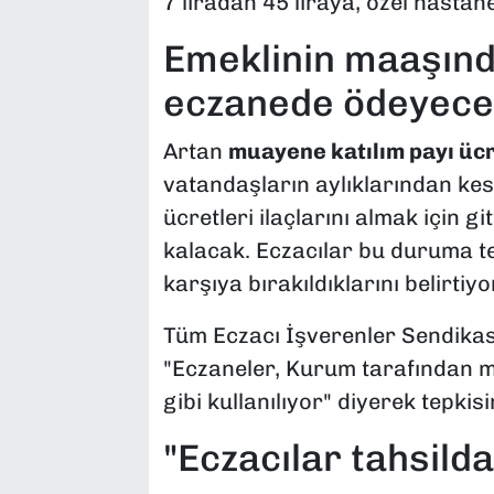
7 liradan 45 liraya, özel hastane
Emeklinin maaşınd
eczanede ödeyece
Artan
muayene katılım payı ücr
vatandaşların aylıklarından kes
ücretleri ilaçlarını almak için 
kalacak. Eczacılar bu duruma t
karşıya bırakıldıklarını belirtiyo
Tüm Eczacı İşverenler Sendikas
"Eczaneler, Kurum tarafından m
gibi kullanılıyor" diyerek tepkisin
"Eczacılar tahsildar