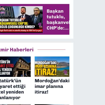
Başkan
tutuklu,
başkanvekili
CHP’de:
Meclis
çoğunluğu
kimde?
zmir Haberleri
tatürk’ün
Mordoğan’daki
iyaret ettiği
imar planına
tel yeniden
itiraz!
anlanıyor