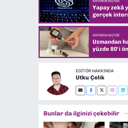
EDITÖRÜN SEÇTIĞI
Yapay zekâ yi
gerçek intern
EDITÖRÜN SEÇTIĞI
Uzmandan hay
yüzde 80'i ön
EDITÖR HAKKINDA
Utku Çelik
Bunlar da ilginizi çekebilir