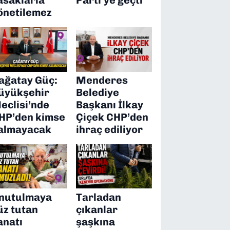
önetilemez
ağatay Güç:
Menderes
üyükşehir
Belediye
eclisi’nde
Başkanı İlkay
HP’den kimse
Çiçek CHP’den
almayacak
ihraç ediliyor
nutulmaya
Tarladan
üz tutan
çıkanlar
anatı
şaşkına