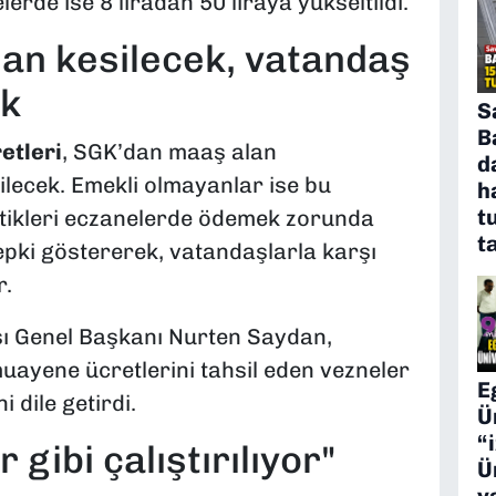
lerde ise 8 liradan 50 liraya yükseltildi.
an kesilecek, vatandaş
k
S
B
etleri
, SGK’dan maaş alan
d
ilecek. Emekli olmayanlar ise bu
h
t
gittikleri eczanelerde ödemek zorunda
t
epki göstererek, vatandaşlarla karşı
r.
ı Genel Başkanı Nurten Saydan,
uayene ücretlerini tahsil eden vezneler
E
i dile getirdi.
Ü
“
 gibi çalıştırılıyor"
Ü
y