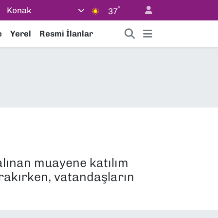
°
Konak
37
e
Yerel
Resmi İlanlar
alınan muayene katılım
ırakırken, vatandaşların