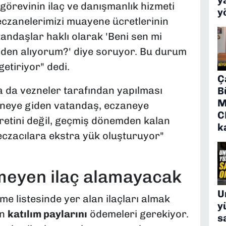
görevinin ilaç ve danışmanlık hizmeti
y
czanelerimizi muayene ücretlerinin
atandaşlar haklı olarak 'Beni sen mi
nden alıyorum?' diye soruyor. Bu durum
getiriyor" dedi.
Ç
a da vezneler tarafından yapılması
B
M
taneye giden vatandaş, eczaneye
C
etini değil, geçmiş dönemden kalan
k
 eczacılara ekstra yük oluşturuyor"
emeyen ilaç alamayacak
U
 listesinde yer alan ilaçları almak
y
en
katılım paylarını
ödemeleri gerekiyor.
s