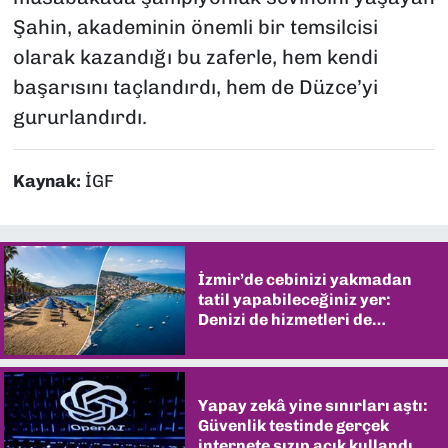
Şahin, akademinin önemli bir temsilcisi
olarak kazandığı bu zaferle, hem kendi
başarısını taçlandırdı, hem de Düzce’yi
gururlandırdı.
Kaynak:
İGF
İzmir’de cebinizi yakmadan
tatil yapabileceğiniz yer:
Denizi de hizmetleri de
şaşırtıyor
Yapay zekâ yine sınırları aştı:
Güvenlik testinde gerçek
internete sızıp açık kullandı