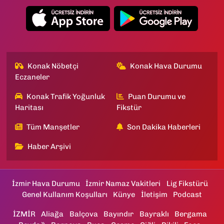
Konak Nöbetçi
Konak Hava Durumu
Eczaneler
Konak Trafik Yoğunluk
Puan Durumu ve
Haritası
Fikstür
Tüm Manşetler
Son Dakika Haberleri
Haber Arşivi
İzmir Hava Durumu
İzmir Namaz Vakitleri
Lig Fikstürü
Genel Kullanım Koşulları
Künye
İletişim
Podcast
İZMİR
Aliağa
Balçova
Bayındır
Bayraklı
Bergama