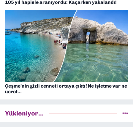
105 yıl hapisle aranıyordu: Kaçarken yakalandı!
Çeşme’nin gizli cenneti ortaya çıktı! Ne işletme var ne
ücret…
Yükleniyor...