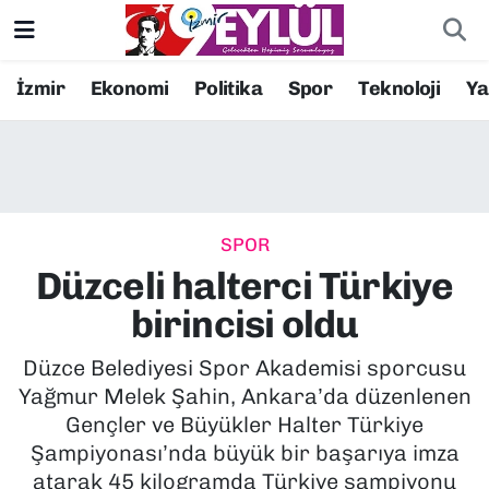
Resmi İlanlar
Konak Nöbetçi Eczaneler
İzmir
Ekonomi
Politika
Spor
Teknoloji
Y
BİLİM
Konak Hava Durumu
DÜNYA
Konak Trafik Yoğunluk Haritası
SPOR
EĞİTİM
Süper Lig Puan Durumu ve Fikstür
Düzceli halterci Türkiye
EKONOMİ
Tüm Manşetler
birincisi oldu
KÜLTÜR SANAT
Son Dakika Haberleri
Düzce Belediyesi Spor Akademisi sporcusu
Yağmur Melek Şahin, Ankara’da düzenlenen
MAGAZİN
Haber Arşivi
Gençler ve Büyükler Halter Türkiye
Şampiyonası’nda büyük bir başarıya imza
POLİTİKA
atarak 45 kilogramda Türkiye şampiyonu