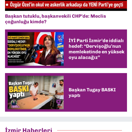
Başkan tutuklu, başkanvekili CHP’de: Meclis
çoğunluğu kimde?
İYİ Parti İzmir’de iddialı
hedef: “Dervişoğlu’nun
memleketinde en yüksek
oyu alacağız”
Başkan Tugay BASKI
yaptı
İzmir Haberleri