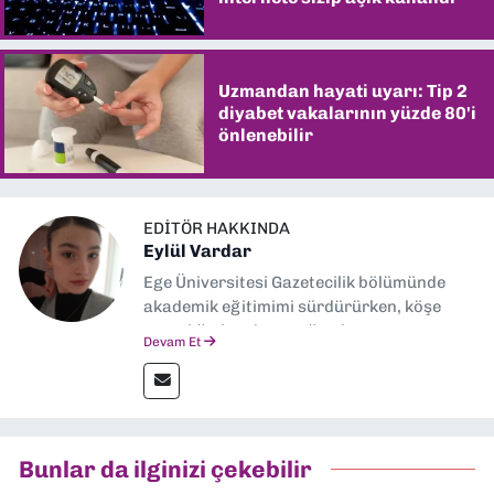
Uzmandan hayati uyarı: Tip 2
diyabet vakalarının yüzde 80'i
önlenebilir
EDITÖR HAKKINDA
Eylül Vardar
Ege Üniversitesi Gazetecilik bölümünde
akademik eğitimimi sürdürürken, köşe
yazarlığıyla adım attığım basın
Devam Et
sektöründe şu an muhabirlik yapıyorum.
Bunlar da ilginizi çekebilir