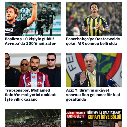
Beşiktaş 10 kişiyle güldü!
Fenerbahçe’ye Oosterwolde
Avrupa’da 100’üncü zafer
şoku: MR sonucu belli oldu
Trabzonspor, Mohamed
Aziz Yıldırım’ın şikâyeti
Salah’ın maliyetini açıkladı:
sonrası flaş gelişme: Bir kişi
İşte yıllık kazancı
gözaltında