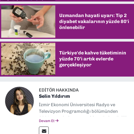
Uzmandan hayati uyarı: Tip 2
diyabet vakalarının yüzde 80'i
önlenebilir
Türkiye'de kahve tüketiminin
yüzde 70’i artık evlerde
gerçekleşiyor
EDITÖR HAKKINDA
Selin Yıldırım
İzmir Ekonomi Üniversitesi Radyo ve
Televizyon Programcılığı bölümünden
2024 senesinde mezun oldum. Dokuz Eylül
Devam Et
Gazetesi'nde spor yazarlığı yaparken,
editörlük görevini de üstleniyorum.