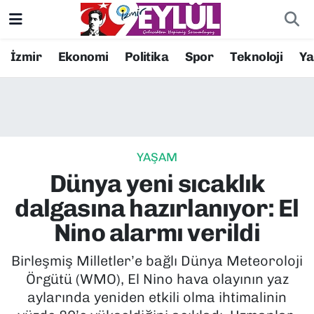
Resmi İlanlar
Konak Nöbetçi Eczaneler
İzmir
Ekonomi
Politika
Spor
Teknoloji
Y
BİLİM
Konak Hava Durumu
DÜNYA
Konak Trafik Yoğunluk Haritası
YAŞAM
EĞİTİM
Süper Lig Puan Durumu ve Fikstür
Dünya yeni sıcaklık
EKONOMİ
Tüm Manşetler
dalgasına hazırlanıyor: El
Nino alarmı verildi
KÜLTÜR SANAT
Son Dakika Haberleri
Birleşmiş Milletler’e bağlı Dünya Meteoroloji
MAGAZİN
Haber Arşivi
Örgütü (WMO), El Nino hava olayının yaz
aylarında yeniden etkili olma ihtimalinin
POLİTİKA