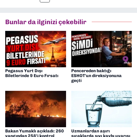
Bunlar da ilginizi çekebilir
Pegasus Yurt Dışı
Pencereden baktığı
Biletlerinde 9 Euro Fırsatı
ESHOT'un direksiyonuna
geçti
Bakan Yumaklı açıkladı: 260
Uzmanlardan aşırı
yangından 258’i kontrol
sıcaklarda sıvı kaybı uyarısı