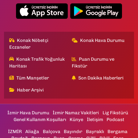
Konak Nöbetçi
Konak Hava Durumu
Eczaneler
Konak Trafik Yoğunluk
Puan Durumu ve
Haritası
Fikstür
Tüm Manşetler
Son Dakika Haberleri
Haber Arşivi
İzmir Hava Durumu
İzmir Namaz Vakitleri
Lig Fikstürü
Genel Kullanım Koşulları
Künye
İletişim
Podcast
İZMİR
Aliağa
Balçova
Bayındır
Bayraklı
Bergama