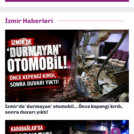
İzmir Haberleri
İzmir'de 'durmayan' otomobil... Önce kepengi kırdı,
sonra duvarı yıktı!