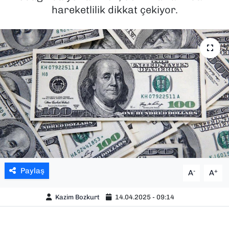
hareketlilik dikkat çekiyor.
SAĞLIK
SPOR
TEKNOLOJİ
YAŞAM
YEREL YÖNETİMLER
Paylaş
-
+
A
A
Kazim Bozkurt
14.04.2025 - 09:14