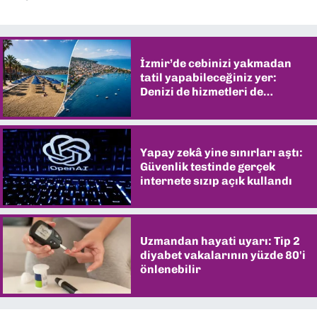
İzmir’de cebinizi yakmadan
tatil yapabileceğiniz yer:
Denizi de hizmetleri de
şaşırtıyor
Yapay zekâ yine sınırları aştı:
Güvenlik testinde gerçek
internete sızıp açık kullandı
Uzmandan hayati uyarı: Tip 2
diyabet vakalarının yüzde 80'i
önlenebilir