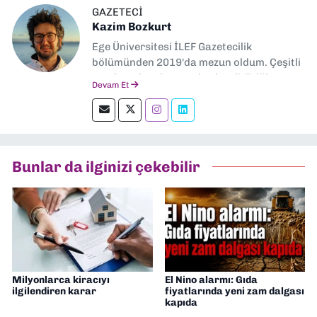
GAZETECI
Kazim Bozkurt
Ege Üniversitesi İLEF Gazetecilik
bölümünden 2019'da mezun oldum. Çeşitli
yerel ve ulusal gazetelerde editörlük,
Devam Et
muhabirlik yaptım. Teknoloji bloglarını
okumayı severim.
Bunlar da ilginizi çekebilir
Milyonlarca kiracıyı
El Nino alarmı: Gıda
ilgilendiren karar
fiyatlarında yeni zam dalgası
kapıda