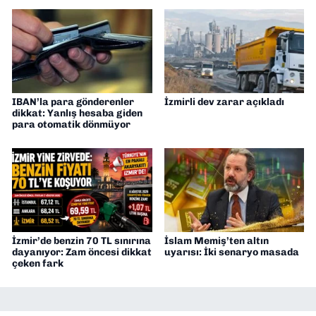
IBAN’la para gönderenler
İzmirli dev zarar açıkladı
dikkat: Yanlış hesaba giden
para otomatik dönmüyor
İzmir’de benzin 70 TL sınırına
İslam Memiş’ten altın
dayanıyor: Zam öncesi dikkat
uyarısı: İki senaryo masada
çeken fark