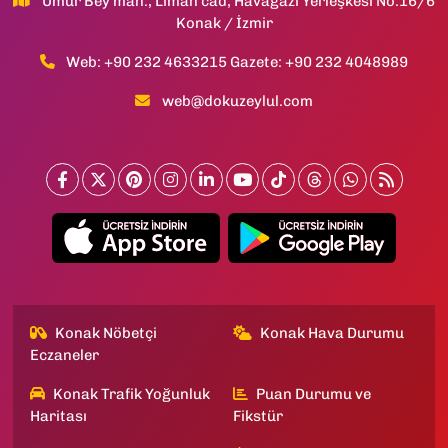
Umur Bey mah., Liman cad, Havagazı Yerleşkesi No:16/6
Konak / İzmir
Web: +90 232 4633215 Gazete: +90 232 4048989
web@dokuzeylul.com
Konak Nöbetçi
Konak Hava Durumu
Eczaneler
Konak Trafik Yoğunluk
Puan Durumu ve
Haritası
Fikstür