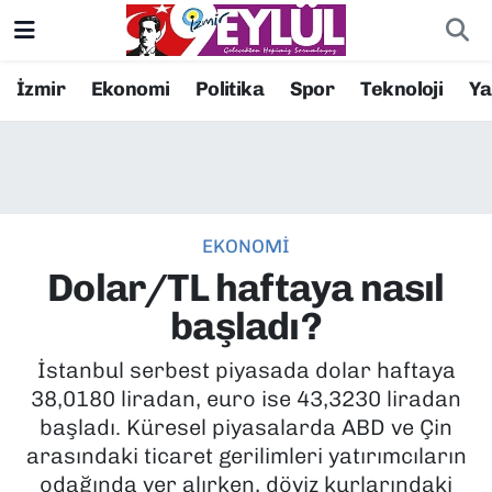
Resmi İlanlar
Konak Nöbetçi Eczaneler
İzmir
Ekonomi
Politika
Spor
Teknoloji
Y
BİLİM
Konak Hava Durumu
DÜNYA
Konak Trafik Yoğunluk Haritası
EKONOMİ
EĞİTİM
Süper Lig Puan Durumu ve Fikstür
Dolar/TL haftaya nasıl
EKONOMİ
Tüm Manşetler
başladı?
KÜLTÜR SANAT
Son Dakika Haberleri
İstanbul serbest piyasada dolar haftaya
38,0180 liradan, euro ise 43,3230 liradan
MAGAZİN
Haber Arşivi
başladı. Küresel piyasalarda ABD ve Çin
arasındaki ticaret gerilimleri yatırımcıların
POLİTİKA
odağında yer alırken, döviz kurlarındaki