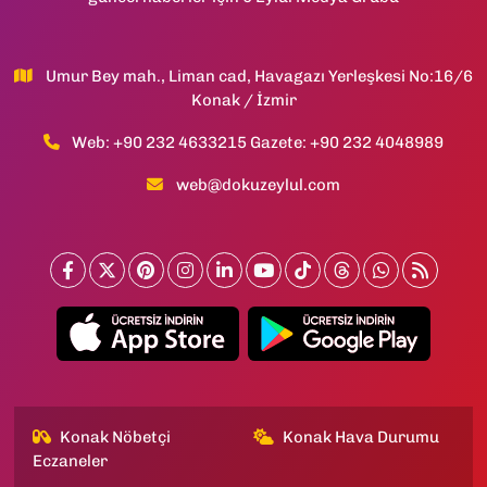
Umur Bey mah., Liman cad, Havagazı Yerleşkesi No:16/6
Konak / İzmir
Web: +90 232 4633215 Gazete: +90 232 4048989
web@dokuzeylul.com
Konak Nöbetçi
Konak Hava Durumu
Eczaneler