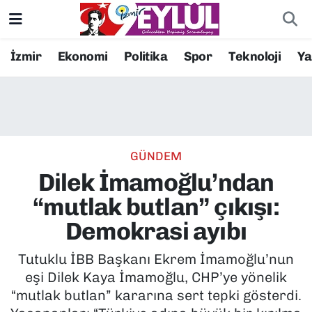
Resmi İlanlar
Konak Nöbetçi Eczaneler
İzmir
Ekonomi
Politika
Spor
Teknoloji
Y
BİLİM
Konak Hava Durumu
DÜNYA
Konak Trafik Yoğunluk Haritası
GÜNDEM
EĞİTİM
Süper Lig Puan Durumu ve Fikstür
Dilek İmamoğlu’ndan
EKONOMİ
Tüm Manşetler
“mutlak butlan” çıkışı:
Demokrasi ayıbı
KÜLTÜR SANAT
Son Dakika Haberleri
Tutuklu İBB Başkanı Ekrem İmamoğlu’nun
MAGAZİN
Haber Arşivi
eşi Dilek Kaya İmamoğlu, CHP’ye yönelik
“mutlak butlan” kararına sert tepki gösterdi.
POLİTİKA