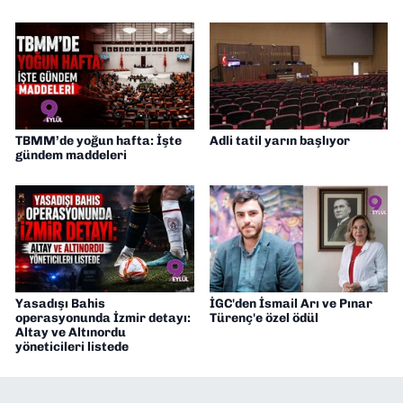
TBMM’de yoğun hafta: İşte
Adli tatil yarın başlıyor
gündem maddeleri
Yasadışı Bahis
İGC'den İsmail Arı ve Pınar
operasyonunda İzmir detayı:
Türenç'e özel ödül
Altay ve Altınordu
yöneticileri listede