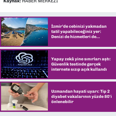
Kaynak:
HABER MERKEZİ
İzmir’de cebinizi yakmadan
tatil yapabileceğiniz yer:
Denizi de hizmetleri de
şaşırtıyor
Yapay zekâ yine sınırları aştı:
Güvenlik testinde gerçek
internete sızıp açık kullandı
Uzmandan hayati uyarı: Tip 2
diyabet vakalarının yüzde 80'i
önlenebilir