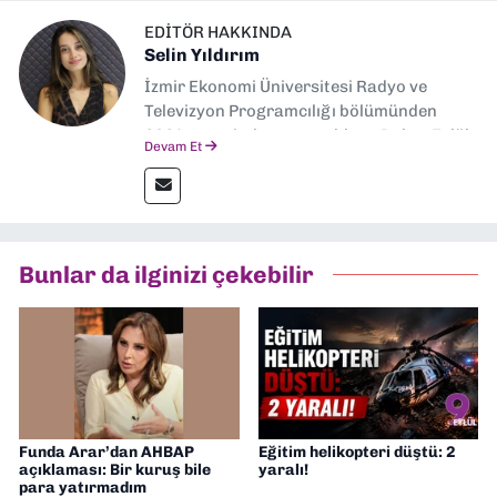
EDITÖR HAKKINDA
Selin Yıldırım
İzmir Ekonomi Üniversitesi Radyo ve
Televizyon Programcılığı bölümünden
2024 senesinde mezun oldum. Dokuz Eylül
Devam Et
Gazetesi'nde spor yazarlığı yaparken,
editörlük görevini de üstleniyorum.
Bunlar da ilginizi çekebilir
Funda Arar’dan AHBAP
Eğitim helikopteri düştü: 2
açıklaması: Bir kuruş bile
yaralı!
para yatırmadım