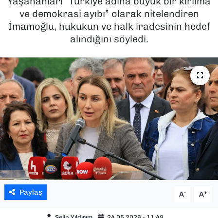
Yaşananları “Türkiye adına büyük bir kırılma
ve demokrasi ayıbı” olarak nitelendiren
SAĞLIK
İmamoğlu, hukukun ve halk iradesinin hedef
alındığını söyledi.
SPOR
TEKNOLOJİ
YAŞAM
YEREL YÖNETİMLER
Paylaş
-
+
A
A
Selin Yıldırım
24.05.2026 - 11:49