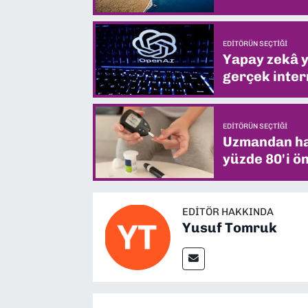
EDITÖRÜN SEÇTIĞI
Yapay zekâ yi
gerçek intern
EDITÖRÜN SEÇTIĞI
Uzmandan hay
yüzde 80'i ön
EDITÖR HAKKINDA
Yusuf Tomruk