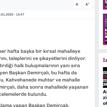
-
+
A
A
.01.2025 - 15:47
her hafta başka bir kırsal mahalleye
ı, taleplerini ve şikayetlerini dinliyor.
İ
rdiği halk buluşmalarının yanı sıra
eyen Başkan Demirçalı, bu hafta da
oldu. Kahvehanede muhtar ve mahalle
mirçalı, daha sonra mahallede yaşanan
A
incelemelerde bulundu.
z
o
çıklama yapan Başkan Demirçalı,