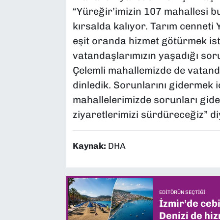
“Yüreğir’imizin 107 mahallesi b
kırsalda kalıyor. Tarım cenneti 
eşit oranda hizmet götürmek ist
vatandaşlarımızın yaşadığı soru
Çelemli mahallemizde de vatandaş
dinledik. Sorunlarını gidermek i
mahallelerimizde sorunları gid
ziyaretlerimizi sürdüreceğiz” d
Kaynak:
DHA
EDITÖRÜN SEÇTIĞI
İzmir’de ceb
Denizi de hiz