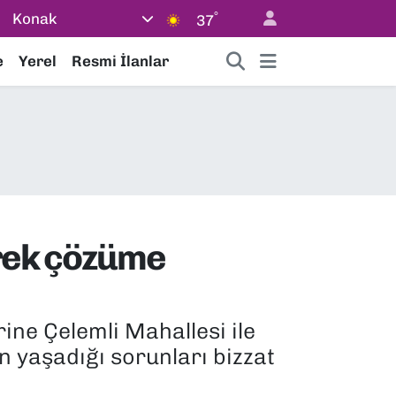
°
Konak
37
e
Yerel
Resmi İlanlar
erek çözüme
ine Çelemli Mahallesi ile
n yaşadığı sorunları bizzat