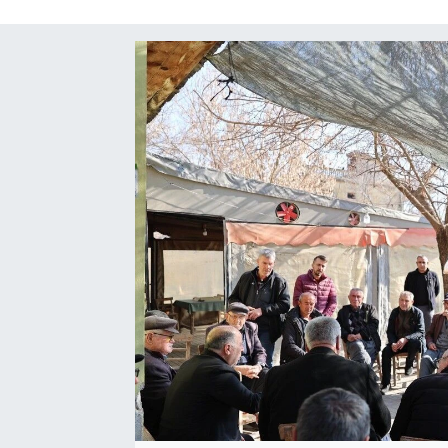
SAĞLIK
SPOR
TEKNOLOJİ
YAŞAM
YEREL YÖNETİMLER