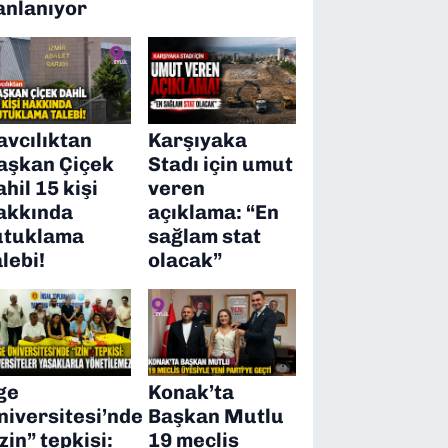
anlanıyor
avcılıktan
Karşıyaka
aşkan Çiçek
Stadı için umut
ahil 15 kişi
veren
akkında
açıklama: “En
utuklama
sağlam stat
alebi!
olacak”
ge
Konak’ta
niversitesi’nde
Başkan Mutlu
izin” tepkisi:
19 meclis