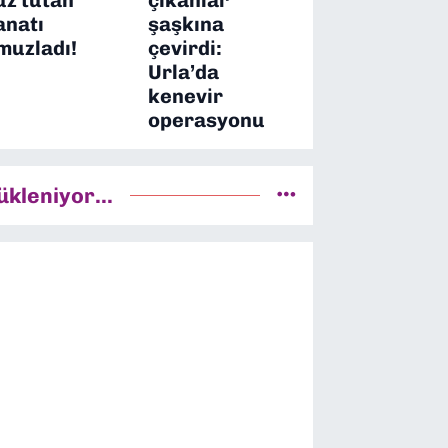
anatı
şaşkına
muzladı!
çevirdi:
Urla’da
kenevir
operasyonu
ükleniyor...