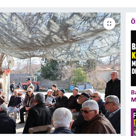
Ö
B
M