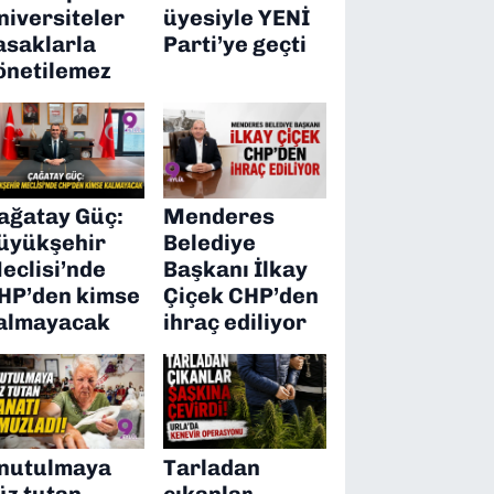
niversiteler
üyesiyle YENİ
asaklarla
Parti’ye geçti
önetilemez
ağatay Güç:
Menderes
üyükşehir
Belediye
eclisi’nde
Başkanı İlkay
HP’den kimse
Çiçek CHP’den
almayacak
ihraç ediliyor
nutulmaya
Tarladan
üz tutan
çıkanlar