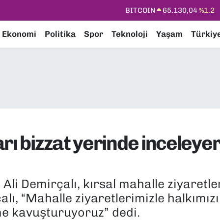
DOLAR
47,7069
%0.17
Ekonomi
Politika
Spor
Teknoloji
Yaşam
Türkiy
EURO
55,0265
%0.01
STERLİN
64,1897
%0.02
GRAM ALTIN
6618.49
%2.12
BİST100
13.887
%64
arı bizzat yerinde inceley
li Demirçalı, kırsal mahalle ziyaretler
lı, “Mahalle ziyaretlerimizle halkımızı
e kavuşturuyoruz” dedi.