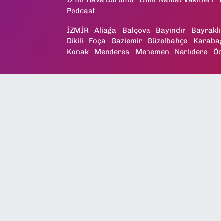
Podcast
İZMİR
Aliağa
Balçova
Bayındır
Bayraklı
Dikili
Foça
Gaziemir
Güzelbahçe
Karaba
Konak
Menderes
Menemen
Narlıdere
Ö