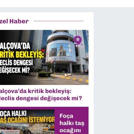
zel Haber
alçova’da kritik bekleyiş:
eclis dengesi değişecek mi?
Foça
halkı taş
ocağını