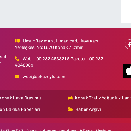
Umur Bey mah., Liman cad, Havagazı
Yerleşkesi No:16/6 Konak / İzmir
set,
Web: +90 232 4633215 Gazete: +90 232
h,
4048989
web@dokuzeylul.com
Konak Hava Durumu
Konak Trafik Yoğunluk Hari
on Dakika Haberleri
Haber Arşivi
Lig Fikstürü
Genel Kullanım Koşulları
Künye
İletişim