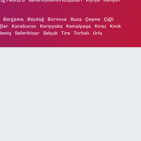
Bergama
Beydağ
Bornova
Buca
Çeşme
Çiğli
ğlar
Karaburun
Karşıyaka
Kemalpaşa
Kiraz
Kınık
demiş
Seferihisar
Selçuk
Tire
Torbalı
Urla