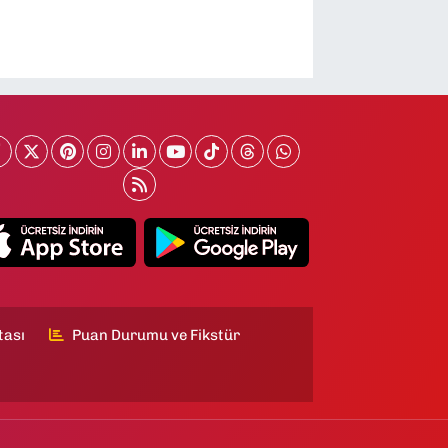
tası
Puan Durumu ve Fikstür