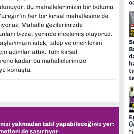
c
ulunuyor. Bu mahallelerimizin bir bölümü
Yüreğir’in her bir kırsal mahallesine de
iyoruz. Mahalle gezilerimizde
nları bizzat yerinde incelemiş oluyoruz.
S
larımızın istek, talep ve önerilerini
B
çin adımlar attık. Tüm kırsal
d
erene kadar bu mahallelerimize
h
iye konuştu.
t
t
E
inizi yakmadan tatil yapabileceğiniz yer:
Ü
metleri de şaşırtıyor
“