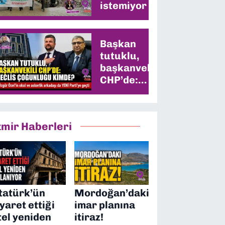
istemiyor
Başkan
tutuklu,
başkanvekili
CHP’de:
Meclis
çoğunluğu
kimde?
zmir Haberleri
tatürk’ün
Mordoğan’daki
iyaret ettiği
imar planına
tel yeniden
itiraz!