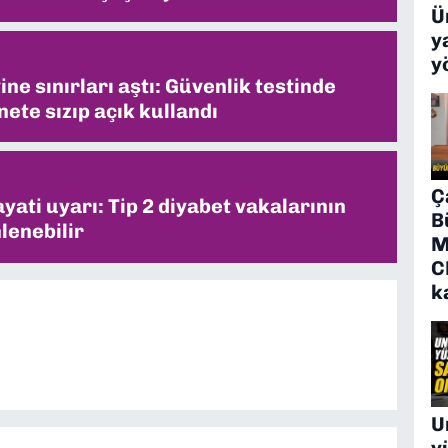
Ü
y
y
ne sınırları aştı: Güvenlik testinde
ete sızıp açık kullandı
Ç
ati uyarı: Tip 2 diyabet vakalarının
B
lenebilir
M
C
k
U
y