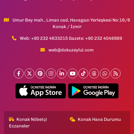
Umur Bey mah., Liman cad, Havagazı Yerleşkesi No:16/6
Konak / İzmir
Web: +90 232 4633215 Gazete: +90 232 4048989
web@dokuzeylul.com
Konak Nöbetçi
Konak Hava Durumu
Eczaneler