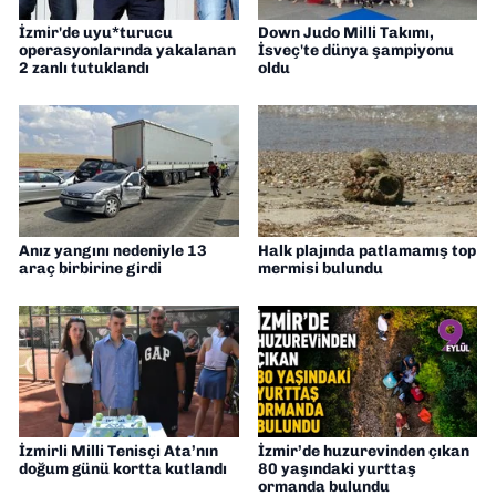
İzmir'de uyu*turucu
Down Judo Milli Takımı,
operasyonlarında yakalanan
İsveç'te dünya şampiyonu
2 zanlı tutuklandı
oldu
Anız yangını nedeniyle 13
Halk plajında patlamamış top
araç birbirine girdi
mermisi bulundu
İzmirli Milli Tenisçi Ata’nın
İzmir’de huzurevinden çıkan
doğum günü kortta kutlandı
80 yaşındaki yurttaş
ormanda bulundu