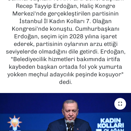
Recep Tayyip Erdoğan, Haliç Kongre
SAĞLIK
Merkezi'nde gerçekleştirilen partisinin
İstanbul İl Kadın Kolları 7. Olağan
SPOR
Kongresi'nde konuştu. Cumhurbaşkanı
Erdoğan, seçim için 2028 yılına işaret
TEKNOLOJİ
ederek, partisinin oylarının arzu ettiği
seviyelerde olmadığını dile getirdi. Erdoğan,
YAŞAM
"Belediyecilik hizmetleri bakımında irtifa
kaybeden başkan ortada fol yok yumurta
YEREL YÖNETİMLER
yokken meçhul adaycılık peşinde koşuyor"
dedi.