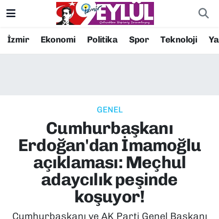
Resmi İlanlar
Konak Nöbetçi Eczaneler
İzmir
Ekonomi
Politika
Spor
Teknoloji
Y
BİLİM
Konak Hava Durumu
DÜNYA
Konak Trafik Yoğunluk Haritası
GENEL
EĞİTİM
Süper Lig Puan Durumu ve Fikstür
Cumhurbaşkanı
EKONOMİ
Tüm Manşetler
Erdoğan'dan İmamoğlu
açıklaması: Meçhul
KÜLTÜR SANAT
Son Dakika Haberleri
adaycılık peşinde
MAGAZİN
Haber Arşivi
koşuyor!
POLİTİKA
Cumhurbaşkanı ve AK Parti Genel Başkanı