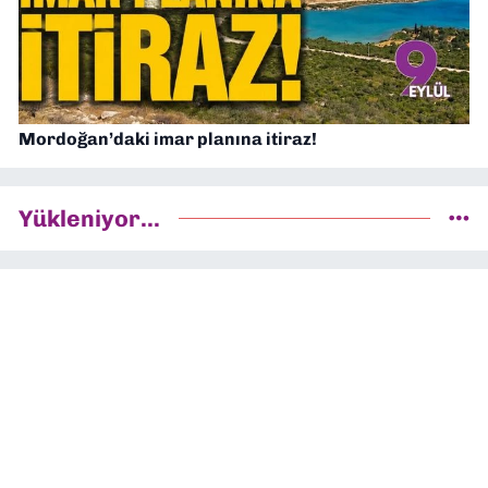
Mordoğan’daki imar planına itiraz!
Yükleniyor...