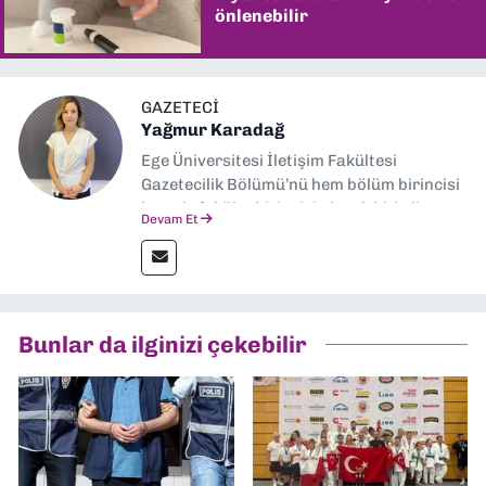
önlenebilir
GAZETECI
Yağmur Karadağ
Ege Üniversitesi İletişim Fakültesi
Gazetecilik Bölümü’nü hem bölüm birincisi
hem de fakülte birincisi olarak bitirdim.
Devam Et
Ardından Ege Üniversitesi'nde “Siyasal
İletişim” üzerine yüksek lisans eğitimimi
tamamladım. Halen aynı anabilim dalında
“İklim Krizi Haberciliği” üzerine doktora
eğitimim sürüyor. 9 Eylül'de “Haber
Bunlar da ilginizi çekebilir
Müdürü” olarak görev almaktayım. Hak
odaklı haberciliğe dair çalışmalar
yapıyorum