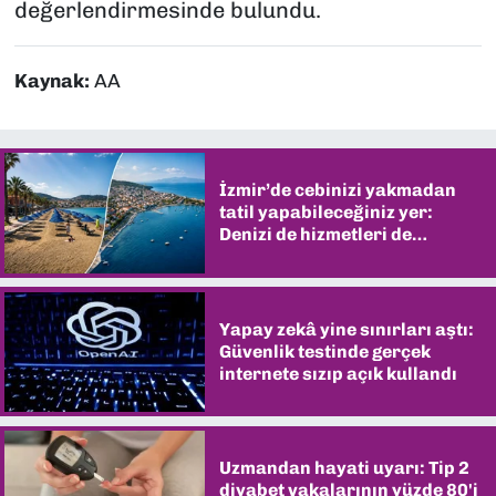
değerlendirmesinde bulundu.
Kaynak:
AA
İzmir’de cebinizi yakmadan
tatil yapabileceğiniz yer:
Denizi de hizmetleri de
şaşırtıyor
Yapay zekâ yine sınırları aştı:
Güvenlik testinde gerçek
internete sızıp açık kullandı
Uzmandan hayati uyarı: Tip 2
diyabet vakalarının yüzde 80'i