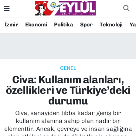
Resmi İlanlar
Konak Nöbetçi Eczaneler
İzmir
Ekonomi
Politika
Spor
Teknoloji
Y
BİLİM
Konak Hava Durumu
DÜNYA
Konak Trafik Yoğunluk Haritası
GENEL
EĞİTİM
Süper Lig Puan Durumu ve Fikstür
Civa: Kullanım alanları,
EKONOMİ
Tüm Manşetler
özellikleri ve Türkiye’deki
durumu
KÜLTÜR SANAT
Son Dakika Haberleri
Civa, sanayiden tıbba kadar geniş bir
MAGAZİN
Haber Arşivi
kullanım alanına sahip olan nadir bir
elementtir. Ancak, çevreye ve insan sağlığına
POLİTİKA