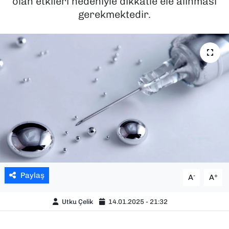
olan etkileri nedeniyle dikkatle ele alınması
gerekmektedir.
SAĞLIK
SPOR
TEKNOLOJİ
YAŞAM
YEREL YÖNETİMLER
Paylaş
-
+
A
A
Utku Çelik
14.01.2025 - 21:32