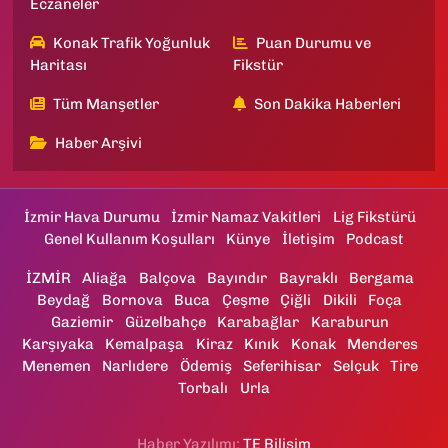
Eczaneler
Konak Trafik Yoğunluk
Puan Durumu ve
Haritası
Fikstür
Tüm Manşetler
Son Dakika Haberleri
Haber Arşivi
İzmir Hava Durumu
İzmir Namaz Vakitleri
Lig Fikstürü
Genel Kullanım Koşulları
Künye
İletişim
Podcast
İZMİR
Aliağa
Balçova
Bayındır
Bayraklı
Bergama
Beydağ
Bornova
Buca
Çeşme
Çiğli
Dikili
Foça
Gaziemir
Güzelbahçe
Karabağlar
Karaburun
Karşıyaka
Kemalpaşa
Kiraz
Kınık
Konak
Menderes
Menemen
Narlıdere
Ödemiş
Seferihisar
Selçuk
Tire
Torbalı
Urla
Haber Yazılımı:
TE Bilişim