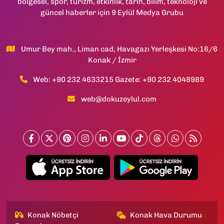
bölgesel, spor, turizm, etkinlik, tarih, bilim, teknoloji ve
güncel haberler için 9 Eylül Medya Grubu
Umur Bey mah., Liman cad, Havagazı Yerleşkesi No:16/6
Konak / İzmir
Web: +90 232 4633215 Gazete: +90 232 4048989
web@dokuzeylul.com
Konak Nöbetçi
Konak Hava Durumu