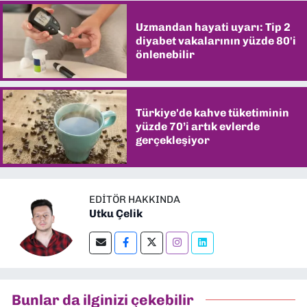
Uzmandan hayati uyarı: Tip 2
diyabet vakalarının yüzde 80'i
önlenebilir
Türkiye'de kahve tüketiminin
yüzde 70’i artık evlerde
gerçekleşiyor
EDITÖR HAKKINDA
Utku Çelik
Bunlar da ilginizi çekebilir