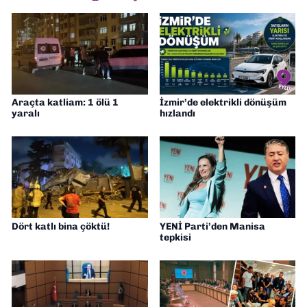
Araçta katliam: 1 ölü 1
İzmir’de elektrikli dönüşüm
yaralı
hızlandı
Dört katlı bina çöktü!
YENİ Parti’den Manisa
tepkisi