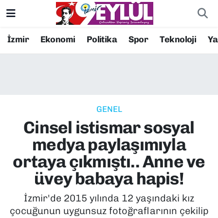
Resmi İlanlar
Konak Nöbetçi Eczaneler
İzmir
Ekonomi
Politika
Spor
Teknoloji
Y
BİLİM
Konak Hava Durumu
DÜNYA
Konak Trafik Yoğunluk Haritası
GENEL
EĞİTİM
Süper Lig Puan Durumu ve Fikstür
Cinsel istismar sosyal
EKONOMİ
Tüm Manşetler
medya paylaşımıyla
ortaya çıkmıştı.. Anne ve
KÜLTÜR SANAT
Son Dakika Haberleri
üvey babaya hapis!
MAGAZİN
Haber Arşivi
İzmir'de 2015 yılında 12 yaşındaki kız
çocuğunun uygunsuz fotoğraflarının çekilip
POLİTİKA