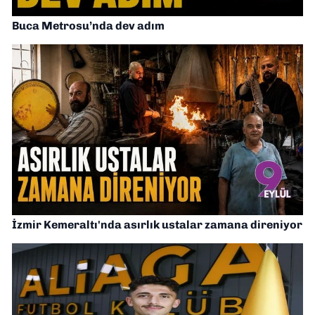
Buca Metrosu’nda dev adım
İzmir Kemeraltı'nda asırlık ustalar zamana direniyor