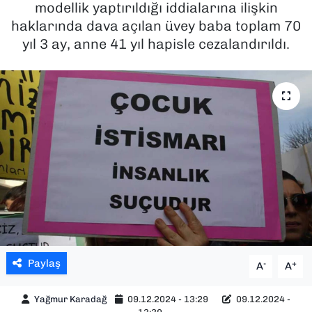
modellik yaptırıldığı iddialarına ilişkin
haklarında dava açılan üvey baba toplam 70
SAĞLIK
yıl 3 ay, anne 41 yıl hapisle cezalandırıldı.
SPOR
TEKNOLOJİ
YAŞAM
YEREL YÖNETİMLER
Paylaş
-
+
A
A
Yağmur Karadağ
09.12.2024 - 13:29
09.12.2024 -