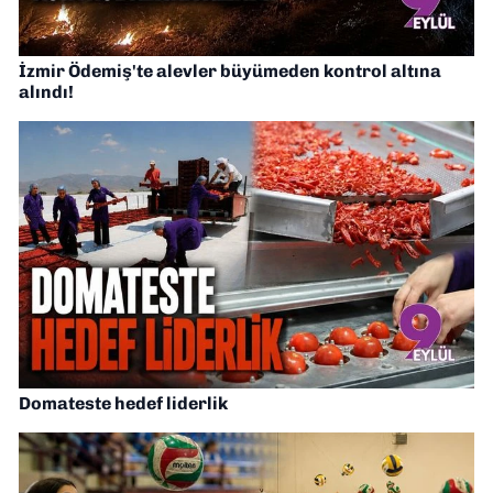
İzmir Ödemiş'te alevler büyümeden kontrol altına
alındı!
Domateste hedef liderlik