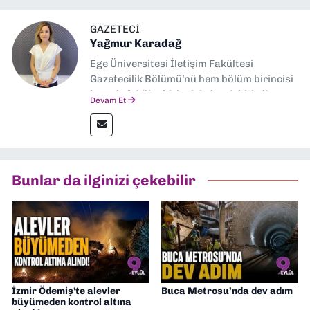
GAZETECI
Yağmur Karadağ
Ege Üniversitesi İletişim Fakültesi
Gazetecilik Bölümü’nü hem bölüm birincisi
hem de fakülte birincisi olarak bitirdim.
Devam Et
Ardından Ege Üniversitesi'nde “Siyasal
İletişim” üzerine yüksek lisans eğitimimi
tamamladım. Halen aynı anabilim dalında
“İklim Krizi Haberciliği” üzerine doktora
eğitimim sürüyor. 9 Eylül'de “Haber
Bunlar da ilginizi çekebilir
Müdürü” olarak görev almaktayım. Hak
odaklı haberciliğe dair çalışmalar
yapıyorum
İzmir Ödemiş'te alevler
Buca Metrosu’nda dev adım
büyümeden kontrol altına