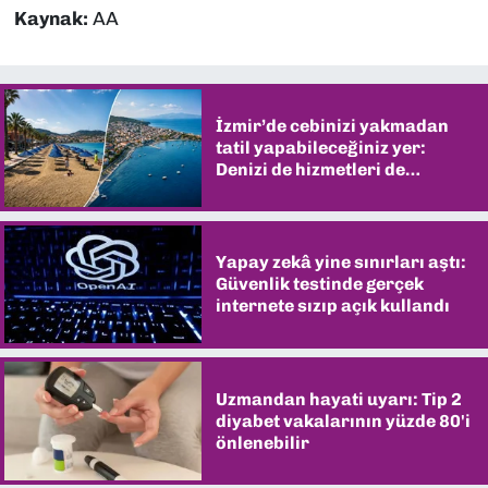
Kaynak:
AA
İzmir’de cebinizi yakmadan
tatil yapabileceğiniz yer:
Denizi de hizmetleri de
şaşırtıyor
Yapay zekâ yine sınırları aştı:
Güvenlik testinde gerçek
internete sızıp açık kullandı
Uzmandan hayati uyarı: Tip 2
diyabet vakalarının yüzde 80'i
önlenebilir