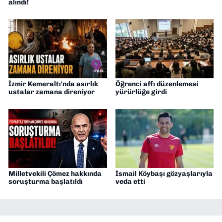
alındı!
İzmir Kemeraltı'nda asırlık
Öğrenci affı düzenlemesi
ustalar zamana direniyor
yürürlüğe girdi
Milletvekili Çömez hakkında
İsmail Köybaşı gözyaşlarıyla
soruşturma başlatıldı
veda etti