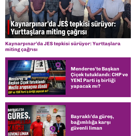
Kaynarpınar’da JES tepkisi sürüyor: Yurttaşlara
miting çağrısı
Menderes’te Başkan
Çiçek tutuklandı: CHP ve
YENİ Parti iş birliği
yapacak mı?
Bayraklı’da güreş,
bağımlılığa karşı
güvenli liman