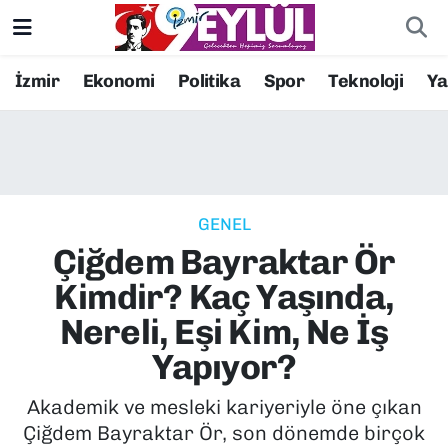
Resmi İlanlar
Konak Nöbetçi Eczaneler
İzmir
Ekonomi
Politika
Spor
Teknoloji
Y
BİLİM
Konak Hava Durumu
DÜNYA
Konak Trafik Yoğunluk Haritası
GENEL
EĞİTİM
Süper Lig Puan Durumu ve Fikstür
Çiğdem Bayraktar Ör
EKONOMİ
Tüm Manşetler
Kimdir? Kaç Yaşında,
Nereli, Eşi Kim, Ne İş
KÜLTÜR SANAT
Son Dakika Haberleri
Yapıyor?
MAGAZİN
Haber Arşivi
Akademik ve mesleki kariyeriyle öne çıkan
Çiğdem Bayraktar Ör, son dönemde birçok
POLİTİKA