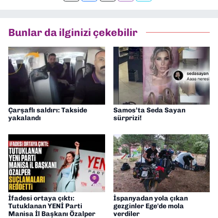
Bunlar da ilginizi çekebilir
Çarşaflı saldırı: Takside
Samos’ta Seda Sayan
yakalandı
sürprizi!
İfadesi ortaya çıktı:
İspanyadan yola çıkan
Tutuklanan YENİ Parti
gezginler Ege'de mola
Manisa İl Başkanı Özalper
verdiler