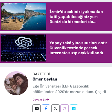
İzmir’de cebinizi yakmadan
tatil yapabileceğiniz yer:
Denizi de hizmetleri de
şaşırtıyor
Yapay zekâ yine sınırları aştı:
Güvenlik testinde gerçek
internete sızıp açık kullandı
GAZETECİ
Ömer Ceylan
Ege Üniversitesi İLEF Gazetecilik
bölümünden 2020'de mezun oldum. Çeşitli
gazetelerde editörlük, muhabirlik yaptım.
Devam Et
Şu an kültür-sanat muhabirliği ve
editörlük yapıyorum.