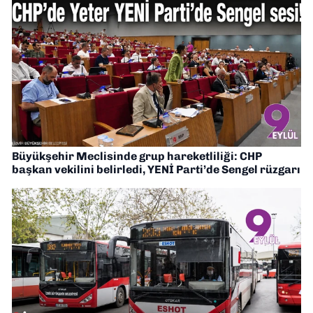
Büyükşehir Meclisinde grup hareketliliği: CHP
başkan vekilini belirledi, YENİ Parti’de Sengel rüzgarı