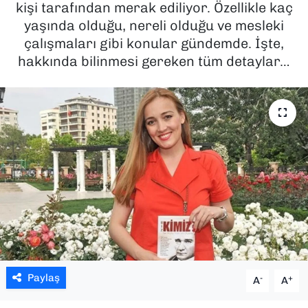
kişi tarafından merak ediliyor. Özellikle kaç
yaşında olduğu, nereli olduğu ve mesleki
SAĞLIK
çalışmaları gibi konular gündemde. İşte,
hakkında bilinmesi gereken tüm detaylar…
SPOR
TEKNOLOJİ
YAŞAM
YEREL YÖNETİMLER
Paylaş
-
+
A
A