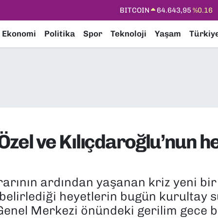
DOLAR
47,6704
%0
EURO
55,0406
%-0.08
Ekonomi
Politika
Spor
Teknoloji
Yaşam
Türkiy
STERLİN
64,2143
%0
GRAM ALTIN
6500.87
%0.12
BİST100
13.799
%70
 Özel ve Kılıçdaroğlu’nun h
rarının ardından yaşanan kriz yeni bir
elirlediği heyetlerin bugün kurultay s
Genel Merkezi önündeki gerilim gece 