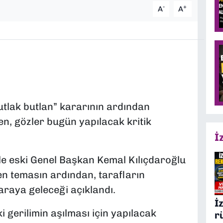
-
+
A
A
tlak butlan” kararının ardından
en, gözler bugün yapılacak kritik
İ
le eski Genel Başkan Kemal Kılıçdaroğlu
n temasın ardından, tarafların
 araya geleceği açıklandı.
İ
i gerilimin aşılması için yapılacak
r