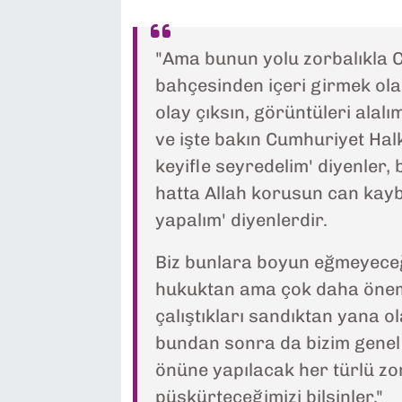
"Ama bunun yolu zorbalıkla C
bahçesinden içeri girmek ola
olay çıksın, görüntüleri alal
ve işte bakın Cumhuriyet Halk 
keyifle seyredelim' diyenler, 
hatta Allah korusun can kayb
yapalım' diyenlerdir.
Biz bunlara boyun eğmeyeceği
hukuktan ama çok daha önem
çalıştıkları sandıktan yana o
bundan sonra da bizim genel
önüne yapılacak her türlü zor
püskürteceğimizi bilsinler."