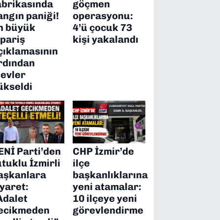
abrikasında
göçmen
angın paniği!
operasyonu:
n büyük
4’ü çocuk 73
ipariş
kişi yakalandı
çıklamasının
rdından
levler
ükseldi
ENİ Parti’den
CHP İzmir’de
utuklu İzmirli
ilçe
aşkanlara
başkanlıklarına
iyaret:
yeni atamalar:
Adalet
10 ilçeye yeni
ecikmeden
görevlendirme