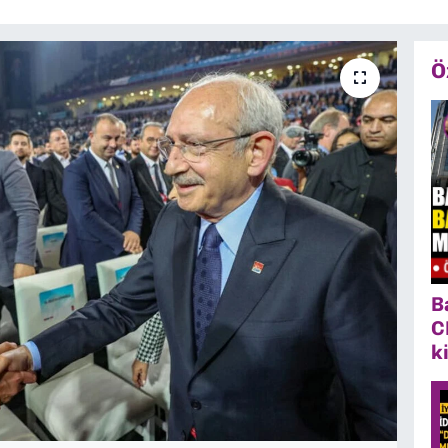
Ö
B
C
k