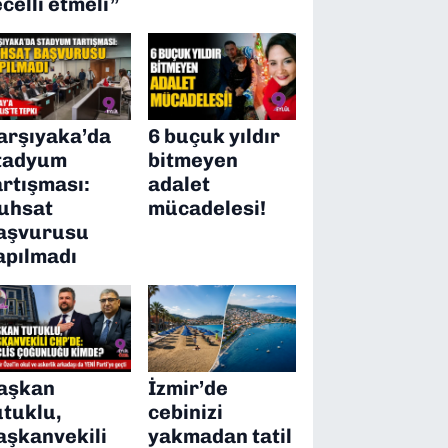
ecelli etmeli”
arşıyaka’da
6 buçuk yıldır
tadyum
bitmeyen
artışması:
adalet
uhsat
mücadelesi!
aşvurusu
apılmadı
aşkan
İzmir’de
utuklu,
cebinizi
aşkanvekili
yakmadan tatil