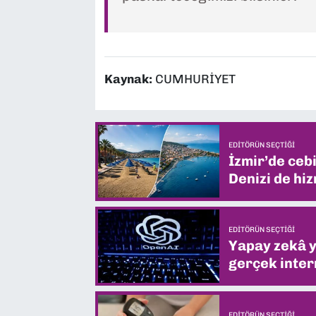
Kaynak:
CUMHURİYET
EDITÖRÜN SEÇTIĞI
İzmir’de ceb
Denizi de hiz
EDITÖRÜN SEÇTIĞI
Yapay zekâ yi
gerçek intern
EDITÖRÜN SEÇTIĞI