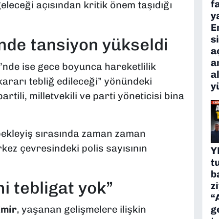
f
leceği açısından kritik önem taşıdığı
y
E
s
de tansiyon yükseldi
a
a
nde ise gece boyunca hareketlilik
a
kararı tebliğ edileceği” yönündeki
y
tili, milletvekili ve parti yöneticisi bina
bekleyiş sırasında zaman zaman
kez çevresindeki polis sayısının
Y
t
b
 tebligat yok”
z
“
g
mir
, yaşanan gelişmelere ilişkin