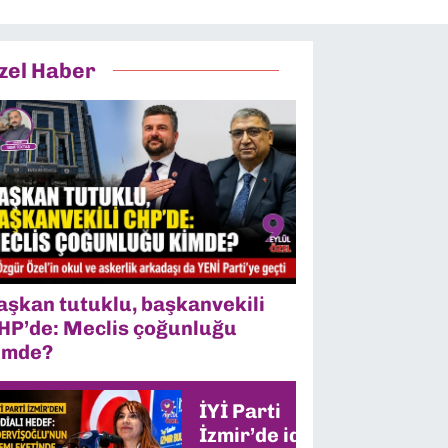
zel Haber
aşkan tutuklu, başkanvekili
HP’de: Meclis çoğunluğu
imde?
İYİ Parti
İzmir’de iddialı