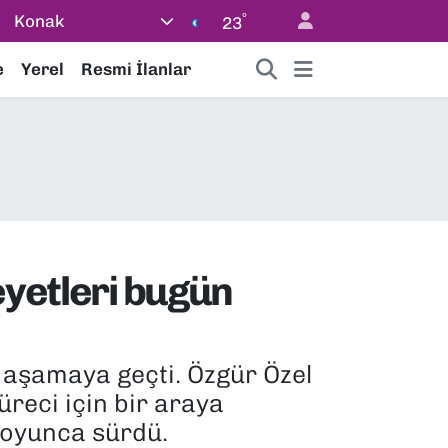
°
Konak
23
e
Yerel
Resmi İlanlar
eyetleri bugün
 aşamaya geçti. Özgür Özel
üreci için bir araya
boyunca sürdü.