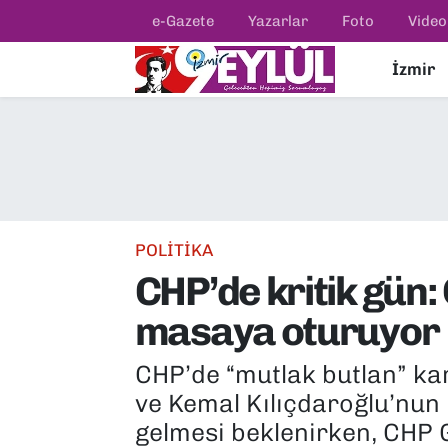
e-Gazete
Yazarlar
Foto
Video
İzmir
Resmi İlanlar
Konak Nöbetçi Eczaneler
BİLİM
Konak Hava Durumu
DÜNYA
Konak Trafik Yoğunluk Haritası
EĞİTİM
Süper Lig Puan Durumu ve Fikstür
POLİTİKA
CHP’de kritik gün:
EKONOMİ
Tüm Manşetler
masaya oturuyor
KÜLTÜR SANAT
Son Dakika Haberleri
CHP’de “mutlak butlan” ka
MAGAZİN
Haber Arşivi
ve Kemal Kılıçdaroğlu’nun b
gelmesi beklenirken, CHP 
POLİTİKA