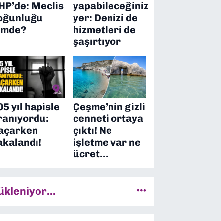
HP’de: Meclis
yapabileceğiniz
oğunluğu
yer: Denizi de
imde?
hizmetleri de
şaşırtıyor
05 yıl hapisle
Çeşme’nin gizli
ranıyordu:
cenneti ortaya
açarken
çıktı! Ne
akalandı!
işletme var ne
ücret…
ükleniyor...