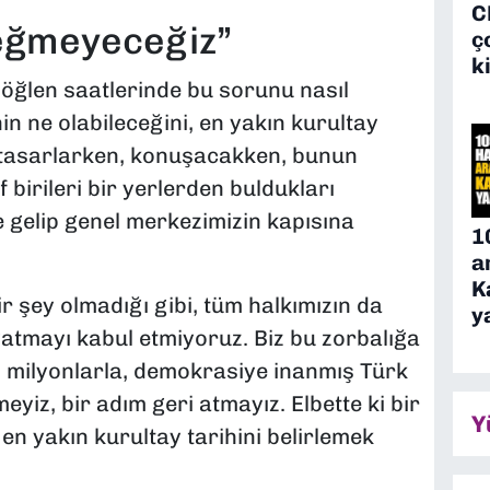
C
 eğmeyeceğiz”
ç
k
öğlen saatlerinde bu sorunu nasıl
in ne olabileceğini, en yakın kurultay
i tasarlarken, konuşacakken, bunun
birileri bir yerlerden buldukları
e gelip genel merkezimizin kapısına
1
a
K
r şey olmadığı gibi, tüm halkımızın da
y
ayatmayı kabul etmiyoruz. Biz bu zorbalığa
 milyonlarla, demokrasiye inanmış Türk
eyiz, bir adım geri atmayız. Elbette ki bir
Y
, en yakın kurultay tarihini belirlemek