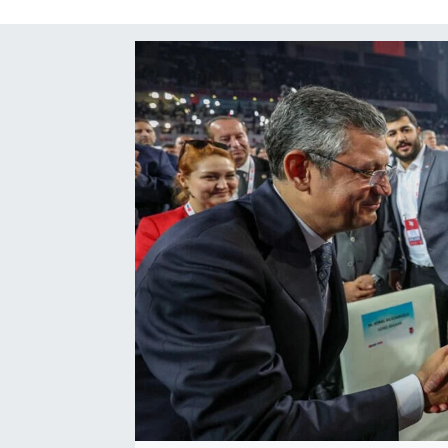
SAĞLIK
SPOR
TEKNOLOJİ
YAŞAM
YEREL YÖNETİMLER