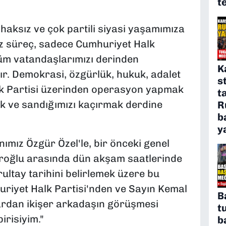
t
haksız ve çok partili siyasi yaşamımıza
iz süreç, sadece Cumhuriyet Halk
 tüm vatandaşlarımızı derinden
K
ır. Demokrasi, özgürlük, hukuk, adalet
s
alk Partisi üzerinden operasyon yapmak
t
k ve sandığımızı kaçırmak derdine
R
b
y
mız Özgür Özel'le, bir önceki genel
roğlu arasında dün akşam saatlerinde
urultay tarihini belirlemek üzere bu
uriyet Halk Partisi'nden ve Sayın Kemal
B
ardan ikişer arkadaşın görüşmesi
t
irisiyim."
b