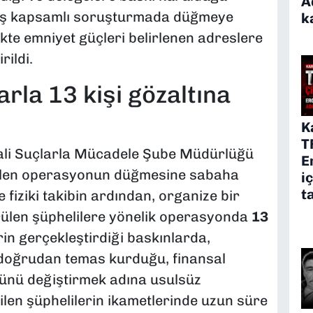
A
eniş kapsamlı soruşturmada düğmeye
k
rlikte emniyet güçleri belirlenen adreslere
rildi.
rla 13 kişi gözaltına
K
T
ali Suçlarla Mücadele Şube Müdürlüğü
E
edilen operasyonun düğmesine sabaha
i
t
e fiziki takibin ardından, organize bir
sürülen şüphelilere yönelik operasyonda
13
rin gerçekleştirdiği baskınlarda,
 doğrudan temas kurduğu, finansal
önünü değiştirmek adına usulsüz
ilen şüphelilerin ikametlerinde uzun süre