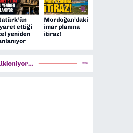
tatürk’ün
Mordoğan’daki
iyaret ettiği
imar planına
tel yeniden
itiraz!
anlanıyor
ükleniyor...