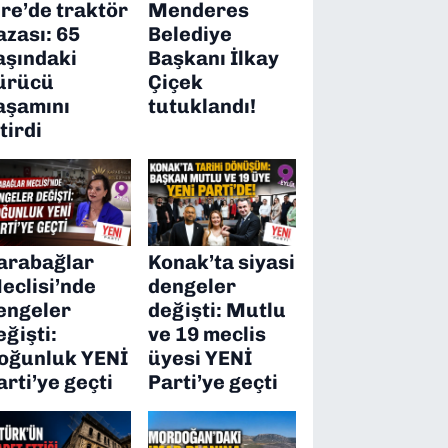
ire’de traktör
Menderes
azası: 65
Belediye
aşındaki
Başkanı İlkay
ürücü
Çiçek
aşamını
tutuklandı!
itirdi
arabağlar
Konak’ta siyasi
eclisi’nde
dengeler
engeler
değişti: Mutlu
eğişti:
ve 19 meclis
oğunluk YENİ
üyesi YENİ
arti’ye geçti
Parti’ye geçti