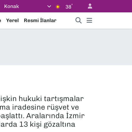
°
Konak
38
e
Yerel
Resmi İlanlar
lişkin hukuki tartışmalar
nma iradesine rüşvet ve
aşlattı. Aralarında İzmir
arda 13 kişi gözaltına