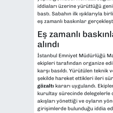
iddiaları üzerine yürüttüğü g
bastı. Sabahın ilk ışıklarıyla bi
eş zamanlı baskınlar gerçekleşti
Eş zamanlı baskınla
alındı
​İstanbul Emniyet Müdürlüğü M
ekipleri tarafından organize 
karşı basıldı. Yürütülen teknik v
şekilde hareket ettikleri ileri 
gözaltı
kararı uygulandı. Ekiple
kurultay sürecinde delegelerle
akışları yönettiği ve oyların y
girişimlerde bulunduğu iddia ed