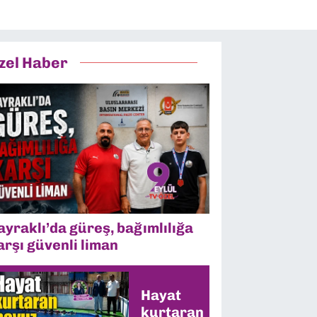
zel Haber
ayraklı’da güreş, bağımlılığa
arşı güvenli liman
Hayat
kurtaran