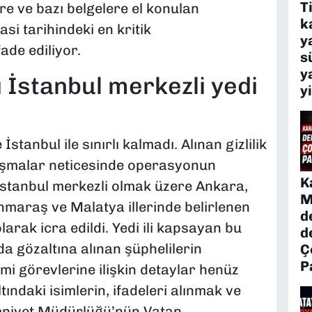
T
ere ve bazı belgelere el konulan
k
si tarihindeki en kritik
y
ade ediliyor.
s
y
 İstanbul merkezli yedi
y
tanbul ile sınırlı kalmadı. Alınan gizlilik
alışmalar neticesinde operasyonun
K
; İstanbul merkezli olmak üzere Ankara,
M
anmaraş ve Malatya illerinde belirlenen
d
arak icra edildi. Yedi ili kapsayan bu
d
a gözaltına alınan şüphelilerin
Ç
P
smi görevlerine ilişkin detaylar henüz
ndaki isimlerin, ifadeleri alınmak ve
mniyet Müdürlüğü’nün Vatan