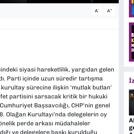
-
+
A
A
indeki siyasi hareketlilik, yargıdan gelen
ı. Parti içinde uzun süredir tartışma
İ
urultay sürecine ilişkin 'mutlak butlan'
et partisini sarsacak kritik bir hukuki
Cumhuriyet Başsavcılığı, CHP'nin genel
. Olağan Kurultayı’nda delegelerin oy
A
yönelik perde arkası müdahaleler
g
dığı ve delegelere baskı kurulduğu