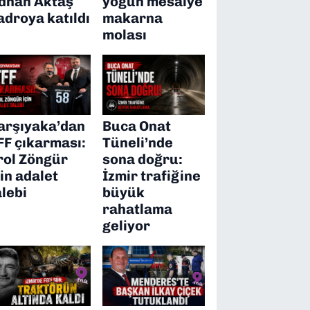
dnan Aktaş
yoğun mesaiye
adroya katıldı
makarna
molası
arşıyaka’dan
Buca Onat
FF çıkarması:
Tüneli’nde
rol Zöngür
sona doğru:
çin adalet
İzmir trafiğine
alebi
büyük
rahatlama
geliyor