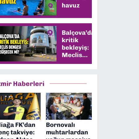
havuz
Balçova’da
kritik
bekleyiş:
Meclis
dengesi
değişecek
mi?
zmir Haberleri
liağa FK’dan
Bornovalı
enç takviye:
muhtarlardan