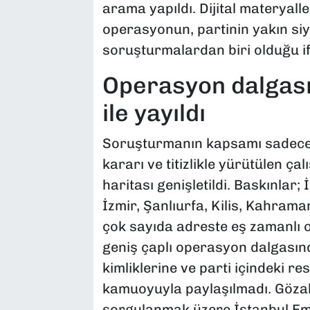
arama yapıldı. Dijital materyall
operasyonun, partinin yakın siya
soruşturmalardan biri olduğu if
Operasyon dalgası
ile yayıldı
​Soruşturmanın kapsamı sadece İs
kararı ve titizlikle yürütülen ç
haritası genişletildi. Baskınlar
İzmir, Şanlıurfa, Kilis, Kahram
çok sayıda adreste eş zamanlı ol
geniş çaplı operasyon dalgasınd
kimliklerine ve parti içindeki re
kamuoyuyla paylaşılmadı. Gözaltı
sorgulanmak üzere İstanbul E