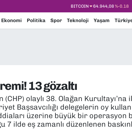
BITCOIN
64.944,08
%-0.18
DOLAR
47,7436
%0.18
Ekonomi
Politika
Spor
Teknoloji
Yaşam
Türkiy
EURO
55,2510
%0.32
STERLİN
64,4811
%0.38
GRAM ALTIN
6660.55
%0.03
BİST100
13.779
%-14
emi! 13 gözaltı
 (CHP) olaylı 38. Olağan Kurultayı’na i
yet Başsavcılığı delegelerin oy kulla
iddiaları üzerine büyük bir operasyon b
 7 ilde eş zamanlı düzenlenen baskınl