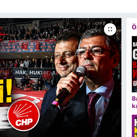
Ö
B
k