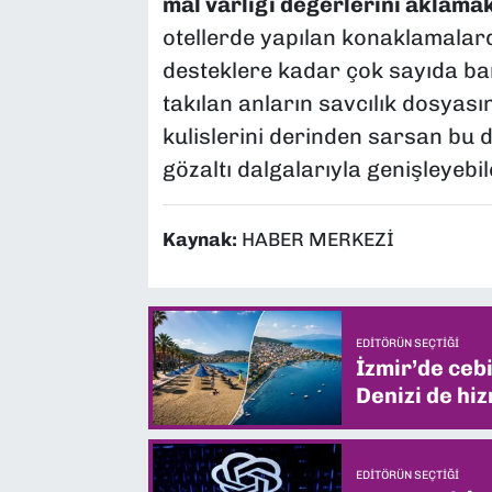
mal varlığı değerlerini aklama
otellerde yapılan konaklamalard
desteklere kadar çok sayıda ban
takılan anların savcılık dosyasına
kulislerini derinden sarsan bu
gözaltı dalgalarıyla genişleyebi
Kaynak:
HABER MERKEZİ
EDITÖRÜN SEÇTIĞI
İzmir’de ceb
Denizi de hiz
EDITÖRÜN SEÇTIĞI