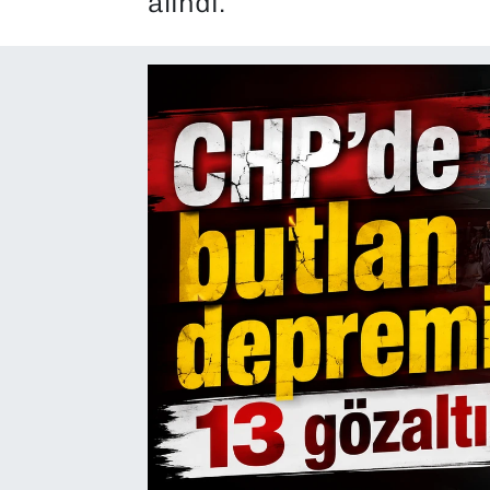
alındı.
SAĞLIK
SPOR
TEKNOLOJİ
YAŞAM
YEREL YÖNETİMLER