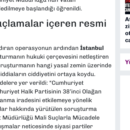
edilmeye başlandığı öğrenildi.
A
suçlamalar içeren resmi
z
o
c
dıran operasyonun ardından
İstanbul
urmanın hukuki çerçevesini netleştiren
Y
Soruşturmanın hangi yasal zemin üzerinde
 iddiaların ciddiyetini ortaya koydu.
delere yer verildi: “Cumhuriyet
uriyet Halk Partisinin 38’inci Olağan
lanma iradesini etkilemeye yönelik
ialar hakkında yürütülen soruşturma
et Müdürlüğü Mali Suçlarla Mücadele
malar neticesinde siyasi partiler