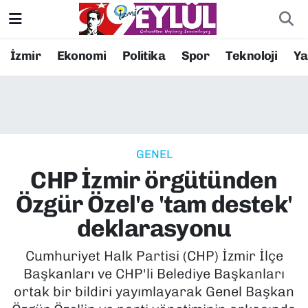
Resmi İlanlar
Konak Nöbetçi Eczaneler
İzmir
Ekonomi
Politika
Spor
Teknoloji
Y
BİLİM
Konak Hava Durumu
DÜNYA
Konak Trafik Yoğunluk Haritası
GENEL
EĞİTİM
Süper Lig Puan Durumu ve Fikstür
CHP İzmir örgütünden
EKONOMİ
Tüm Manşetler
Özgür Özel'e 'tam destek'
deklarasyonu
KÜLTÜR SANAT
Son Dakika Haberleri
Cumhuriyet Halk Partisi (CHP) İzmir İlçe
MAGAZİN
Haber Arşivi
Başkanları ve CHP'li Belediye Başkanları
ortak bir bildiri yayımlayarak Genel Başkan
POLİTİKA