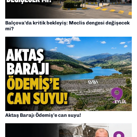
Balçova’da kritik bekleyiş: Meclis dengesi değişecek
mi?
Aktaş Barajı Ödemiş’e can suyu!