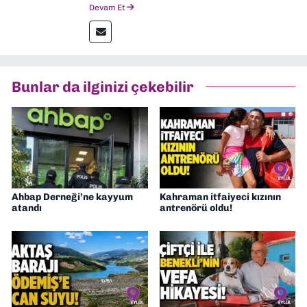
başladım. Ardından Türkiye’nin en köklü
Devam Et
gazetelerinden Yeni Asır’da 36 yıl boyunca
muhabir, editör, müdür yardımcısı ve spor
müdürü olarak görev yaptım. Ayrıca Yeni
Asır TV’de 7 yıl boyunca programlar
hazırlayıp sundum. Şu anda Dokuz Eylül
Bunlar da ilginizi çekebilir
Gazetesi'nde editörlük yapıyorum
Ahbap Derneği’ne kayyum
Kahraman itfaiyeci kızının
atandı
antrenörü oldu!