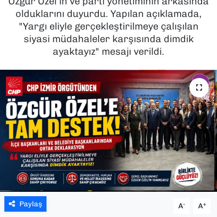
Özgür Özel’in ve parti yönetiminin arkasında
olduklarını duyurdu. Yapılan açıklamada,
SAĞLIK
"Yargı eliyle gerçekleştirilmeye çalışılan
siyasi müdahaleler karşısında dimdik
SPOR
ayaktayız" mesajı verildi.
TEKNOLOJİ
YAŞAM
YEREL YÖNETİMLER
Paylaş
-
+
A
A