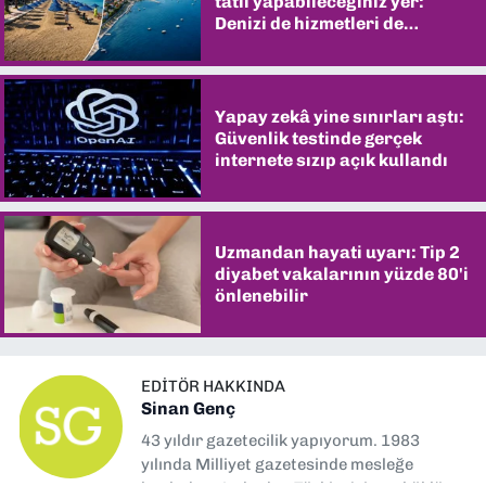
tatil yapabileceğiniz yer:
Denizi de hizmetleri de
şaşırtıyor
Yapay zekâ yine sınırları aştı:
Güvenlik testinde gerçek
internete sızıp açık kullandı
Uzmandan hayati uyarı: Tip 2
diyabet vakalarının yüzde 80'i
önlenebilir
EDITÖR HAKKINDA
Sinan Genç
43 yıldır gazetecilik yapıyorum. 1983
yılında Milliyet gazetesinde mesleğe