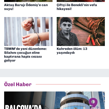
Aktaş Barajı Ödemiş’e can
Çiftçi ile Benekli’nin vefa
suyu!
hikayesi!
TBMM’de yeni düzenleme:
Kahreden ölüm: 13
Silahını çocuğun eline
yaşındaydı
kaptırana hapis cezası
geliyor
Özel Haber