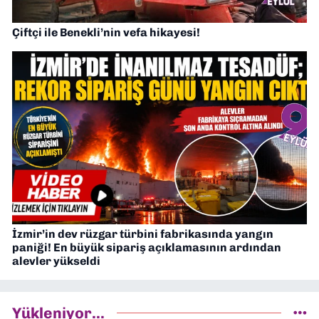
Çiftçi ile Benekli’nin vefa hikayesi!
İzmir’in dev rüzgar türbini fabrikasında yangın
paniği! En büyük sipariş açıklamasının ardından
alevler yükseldi
Yükleniyor...