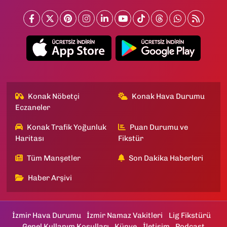
Konak Nöbetçi
Konak Hava Durumu
Eczaneler
Konak Trafik Yoğunluk
Puan Durumu ve
Haritası
Fikstür
Tüm Manşetler
Son Dakika Haberleri
Haber Arşivi
İzmir Hava Durumu
İzmir Namaz Vakitleri
Lig Fikstürü
Genel Kullanım Koşulları
Künye
İletişim
Podcast