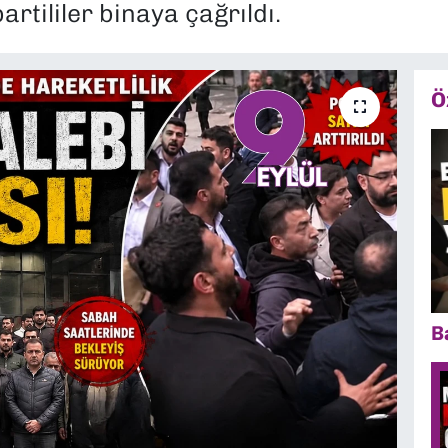
artililer binaya çağrıldı.
Ö
B