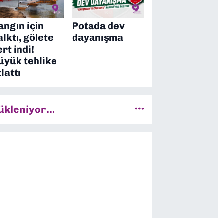
angın için
Potada dev
alktı, gölete
dayanışma
ert indi!
üyük tehlike
tlattı
ükleniyor...