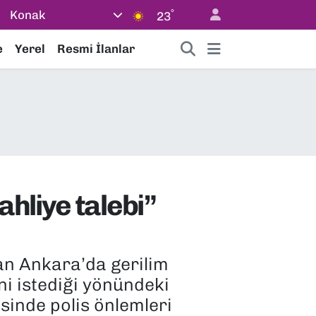
°
Konak
23
e
Yerel
Resmi İlanlar
hliye talebi”
dan Ankara’da gerilim
ni istediği yönündeki
sinde polis önlemleri