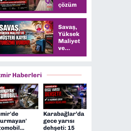
çözüm
Savaş,
Yüksek
Maliyet
ve
Müşteri
Kaybı
Turizmi
zmir Haberleri
Vurdu
zmir'de
Karabağlar’da
durmayan'
gece yarısı
tomobil...
dehşeti: 15