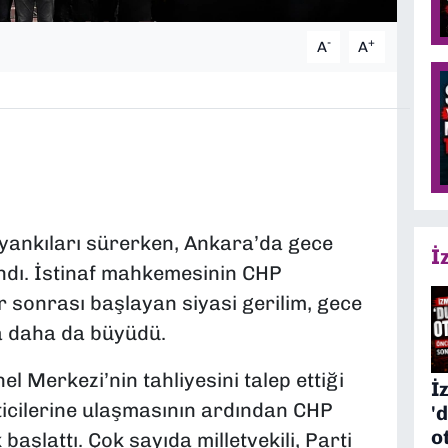
-
+
A
A
 yankıları sürerken, Ankara’da gece
İ
ndı. İstinaf mahkemesinin CHP
ar sonrası başlayan siyasi gerilim, gece
la daha da büyüdü.
 Merkezi’nin tahliyesini talep ettiği
İ
ticilerine ulaşmasının ardından CHP
'
o
başlattı. Çok sayıda milletvekili, Parti