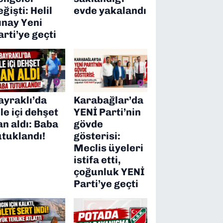
eğişti: Helil
evde yakalandı
ınay Yeni
arti’ye geçti
ayraklı’da
Karabağlar’da
ile içi dehşet
YENİ Parti’nin
an aldı: Baba
gövde
utuklandı!
gösterisi:
Meclis üyeleri
istifa etti,
çoğunluk YENİ
Parti’ye geçti