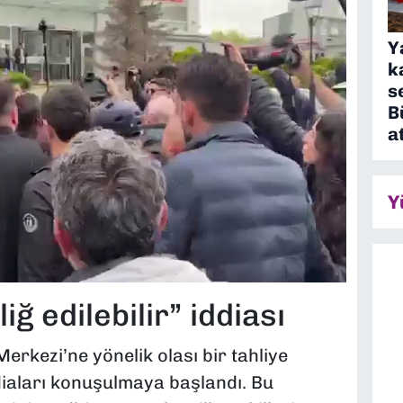
Y
k
s
B
a
Y
iğ edilebilir” iddiası
erkezi’ne yönelik olası bir tahliye
ddiaları konuşulmaya başlandı. Bu