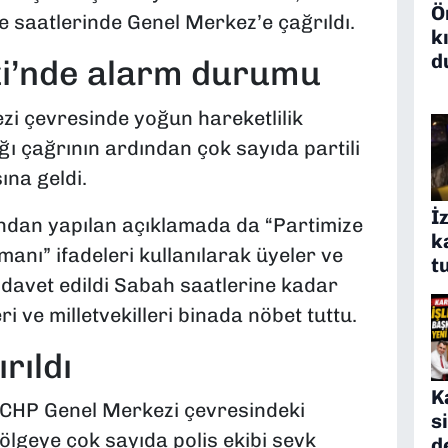
Ö
ce saatlerinde Genel Merkez’e çağrıldı.
k
d
i’nde alarm durumu
i çevresinde yoğun hareketlilik
ğı çağrının ardından çok sayıda partili
na geldi.
İ
ından yapılan açıklamada da “Partimize
k
manı” ifadeleri kullanılarak üyeler ve
t
davet edildi Sabah saatlerine kadar
ri ve milletvekilleri binada nöbet tuttu.
rıldı
K
 CHP Genel Merkezi çevresindeki
s
Bölgeye çok sayıda polis ekibi sevk
d