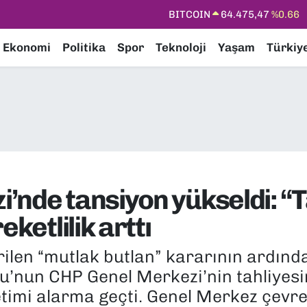
DOLAR
47,5971
%0.05
EURO
55,1336
%0.18
Ekonomi
Politika
Spor
Teknoloji
Yaşam
Türkiy
STERLİN
64,2534
%0.22
GRAM ALTIN
6518.23
%0.39
BİST100
13.703
%0
BITCOIN
64.475,47
%0.66
nde tansiyon yükseldi: “Ta
eketlilik arttı
erilen “mutlak butlan” kararının ardın
u’nun CHP Genel Merkezi’nin tahliyesi
etimi alarma geçti. Genel Merkez çevre