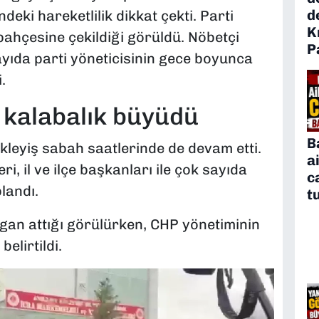
d
eki hareketlilik dikkat çekti. Parti
K
ahçesine çekildiği görüldü. Nöbetçi
P
sayıda parti yöneticisinin gece boyunca
.
 kalabalık büyüdü
B
leyiş sabah saatlerinde de devam etti.
a
eri, il ve ilçe başkanları ile çok sayıda
c
landı.
t
ogan attığı görülürken, CHP yönetiminin
belirtildi.