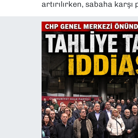
artırılırken, sabaha karşı p
SAĞLIK
SPOR
TEKNOLOJİ
YAŞAM
YEREL YÖNETİMLER