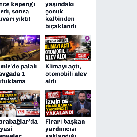
nce kepengi
yaşındaki
ırdı, sonra
çocuk
uvarı yıktı!
kalbinden
bıçaklandı
zmir'de palalı
Klimayı açtı,
avgada 1
otomobili alev
utuklama
aldı
arabağlar’da
Firari başkan
iyasi
yardımcısı
engeler
saklandığı