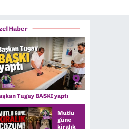
zel Haber
aşkan Tugay BASKI yaptı
Mutlu
güne
kiralık