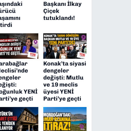
aşındaki
Başkanı İlkay
ürücü
Çiçek
aşamını
tutuklandı!
itirdi
arabağlar
Konak’ta siyasi
eclisi’nde
dengeler
engeler
değişti: Mutlu
eğişti:
ve 19 meclis
oğunluk YENİ
üyesi YENİ
arti’ye geçti
Parti’ye geçti