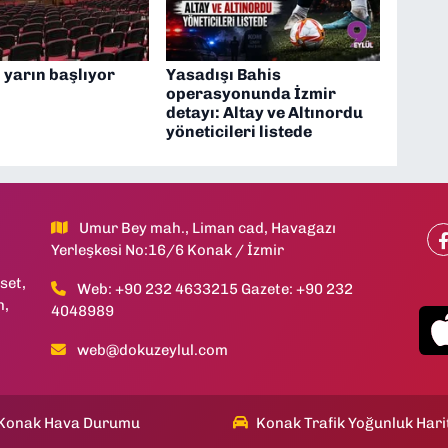
l yarın başlıyor
Yasadışı Bahis
operasyonunda İzmir
detayı: Altay ve Altınordu
yöneticileri listede
Umur Bey mah., Liman cad, Havagazı
Yerleşkesi No:16/6 Konak / İzmir
set,
Web: +90 232 4633215 Gazete: +90 232
h,
4048989
web@dokuzeylul.com
Konak Hava Durumu
Konak Trafik Yoğunluk Hari