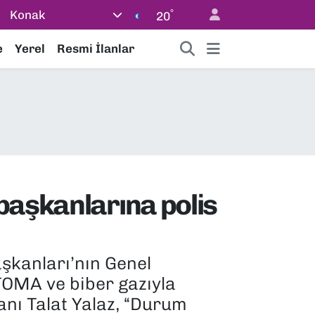
°
Konak
20
e
Yerel
Resmi İlanlar
başkanlarına polis
aşkanları’nın Genel
TOMA ve biber gazıyla
nı Talat Yalaz, “Durum