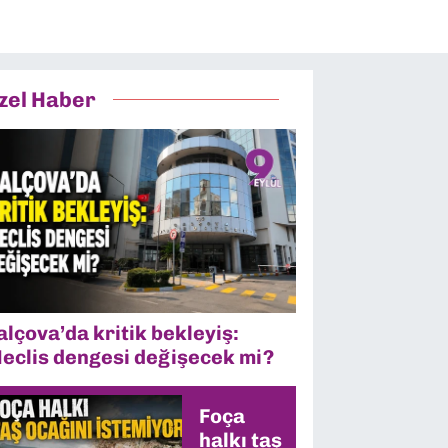
zel Haber
alçova’da kritik bekleyiş:
eclis dengesi değişecek mi?
Foça
halkı taş