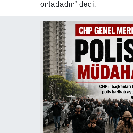
ortadadır” dedi.
SAĞLIK
SPOR
TEKNOLOJİ
YAŞAM
YEREL YÖNETİMLER