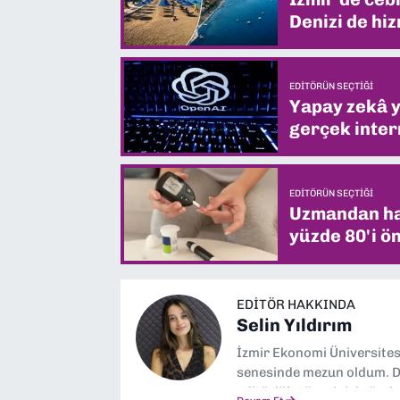
Denizi de hiz
EDITÖRÜN SEÇTIĞI
Yapay zekâ yi
gerçek intern
EDITÖRÜN SEÇTIĞI
Uzmandan hay
yüzde 80'i ön
EDITÖR HAKKINDA
Selin Yıldırım
İzmir Ekonomi Üniversite
senesinde mezun oldum. Do
editörlük görevini de üstl