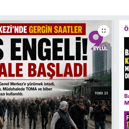
Ö
B
M