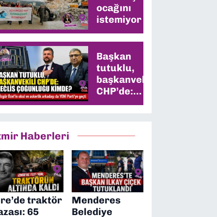
ocağını
istemiyor
Başkan
tutuklu,
başkanvekili
CHP’de:
Meclis
çoğunluğu
kimde?
zmir Haberleri
ire’de traktör
Menderes
azası: 65
Belediye