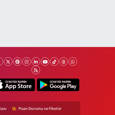
tası
Puan Durumu ve Fikstür