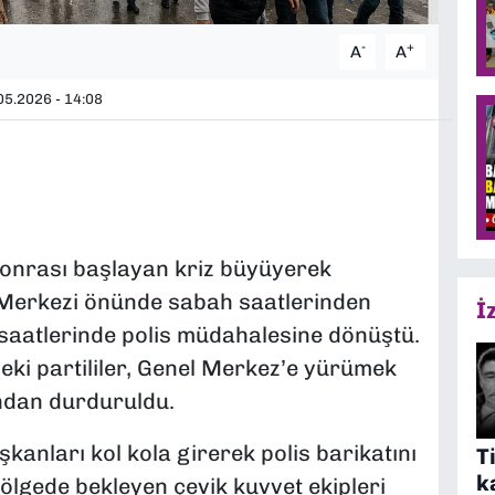
-
+
A
A
5.2026 - 14:08
sonrası başlayan kriz büyüyerek
Merkezi önünde sabah saatlerinden
İ
e saatlerinde polis müdahalesine dönüştü.
eki partililer, Genel Merkez’e yürümek
ından durduruldu.
şkanları kol kola girerek polis barikatını
T
k
ölgede bekleyen çevik kuvvet ekipleri