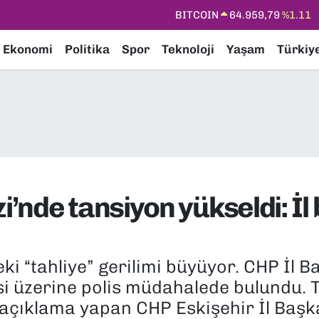
DOLAR
47,7436
%0.18
EURO
55,2510
%0.32
Ekonomi
Politika
Spor
Teknoloji
Yaşam
Türkiy
STERLİN
64,4811
%0.38
GRAM ALTIN
6660.55
%0.03
BİST100
13.779
%-14
BITCOIN
64.959,79
%1.11
nde tansiyon yükseldi: İl 
 “tahliye” gerilimi büyüyor. CHP İl B
 üzerine polis müdahalede bulundu. 
açıklama yapan CHP Eskişehir İl Başka