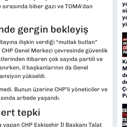
y
sırasında biber gazı ve TOMA’dan
s
y
y
de gergin bekleyiş
ayına ilişkin verdiği “mutlak butlan”
 CHP Genel Merkezi çevresinde güvenlik
tlerinden itibaren çok sayıda partili ve
K
lanırken, il başkanlarının da Genel
M
d
ansiyon yükseldi.
d
Ç
rmedi. Bunun üzerine CHP’li yöneticiler ve
P
arasında arbede yaşandı.
ert tepki
yapan CHP Eskişehir İl Başkanı Talat