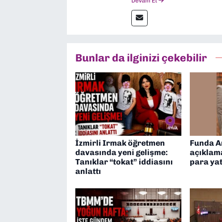
Devam Et
Bunlar da ilginizi çekebilir
İzmirli Irmak öğretmen
Funda A
davasında yeni gelişme:
açıklama
Tanıklar “tokat” iddiasını
para ya
anlattı