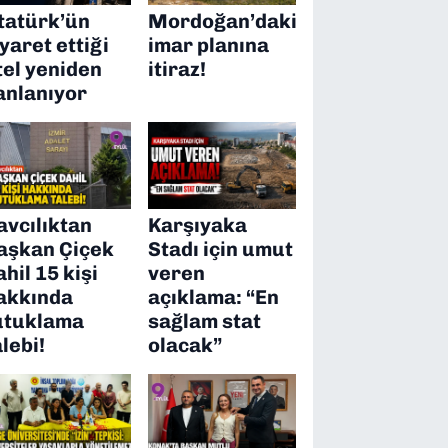
tatürk’ün
Mordoğan’daki
iyaret ettiği
imar planına
tel yeniden
itiraz!
anlanıyor
avcılıktan
Karşıyaka
aşkan Çiçek
Stadı için umut
ahil 15 kişi
veren
akkında
açıklama: “En
utuklama
sağlam stat
alebi!
olacak”