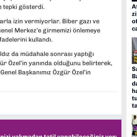
A
 tepki gösterdi.
z
o
arla izin vermiyorlar. Biber gazı ve
c
 Genel Merkez’e girmemizi önlemeye
adelerini kullandı.
ldız da müdahale sonrası yaptığı
ür Özel’in yanında olduğunu belirterek,
S
 Genel Başkanımız Özgür Özel’in
B
d
h
t
t
inizi yakmadan tatil yapabileceğiniz yer: