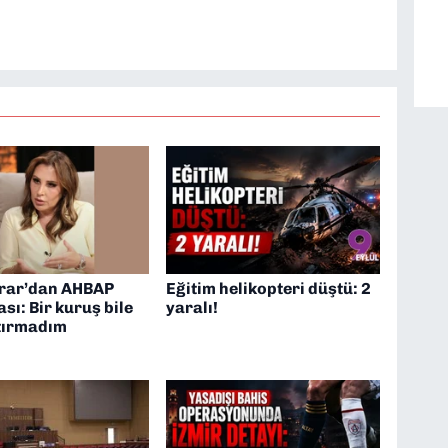
rar’dan AHBAP
Eğitim helikopteri düştü: 2
sı: Bir kuruş bile
yaralı!
tırmadım