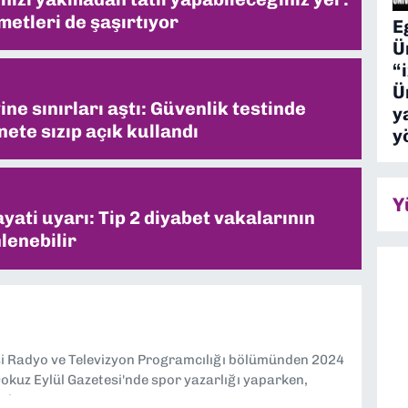
metleri de şaşırtıyor
E
Ü
“
Ü
ne sınırları aştı: Güvenlik testinde
y
ete sızıp açık kullandı
y
Y
ati uyarı: Tip 2 diyabet vakalarının
lenebilir
si Radyo ve Televizyon Programcılığı bölümünden 2024
kuz Eylül Gazetesi'nde spor yazarlığı yaparken,
eniyorum.