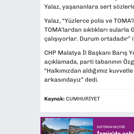
Yalaz, yaşananlara sert sözlerle
Yalaz, “Yüzlerce polis ve TOMA’l
TOMA’lardan sıktıkları sularla
çalışıyorlar. Durum ortadadır” if
CHP Malatya İl Başkanı Barış Yı
açıklamada, parti tabanının Özg
“Halkımızdan aldığımız kuvvetle
arkasındayız” dedi.
Kaynak:
CUMHURİYET
EDITÖRÜN SEÇTIĞI
İzmir’de ceb