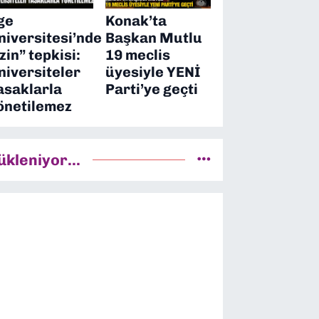
ge
Konak’ta
niversitesi’nde
Başkan Mutlu
izin” tepkisi:
19 meclis
niversiteler
üyesiyle YENİ
asaklarla
Parti’ye geçti
önetilemez
ükleniyor...