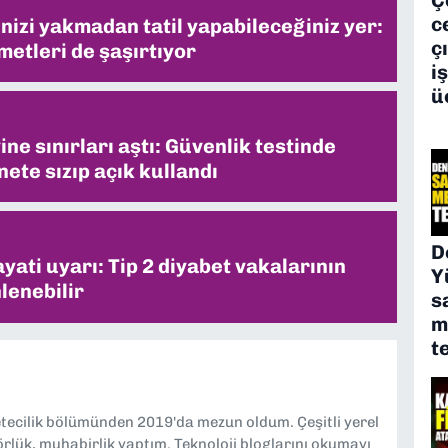
c
inizi yakmadan tatil yapabileceğiniz yer:
ç
metleri de şaşırtıyor
i
ü
ne sınırları aştı: Güvenlik testinde
ete sızıp açık kullandı
D
ati uyarı: Tip 2 diyabet vakalarının
Y
lenebilir
s
m
t
etecilik bölümünden 2019'da mezun oldum. Çeşitli yerel
örlük, muhabirlik yaptım. Teknoloji bloglarını okumayı