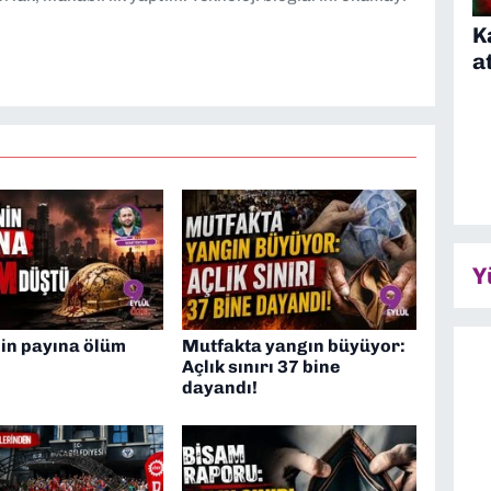
K
a
Y
in payına ölüm
Mutfakta yangın büyüyor:
Açlık sınırı 37 bine
dayandı!