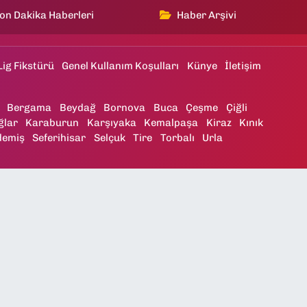
on Dakika Haberleri
Haber Arşivi
Lig Fikstürü
Genel Kullanım Koşulları
Künye
İletişim
Bergama
Beydağ
Bornova
Buca
Çeşme
Çiğli
ğlar
Karaburun
Karşıyaka
Kemalpaşa
Kiraz
Kınık
demiş
Seferihisar
Selçuk
Tire
Torbalı
Urla