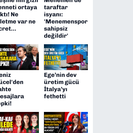
enneti ortaya
taraftar
ıktı! Ne
isyanı:
şletme var ne
'Menemenspor
cret…
sahipsiz
değildir'
eniz
Ege’nin dev
ücel'den
üretim gücü
ahte
İtalya’yı
esajlara
fethetti
epki!