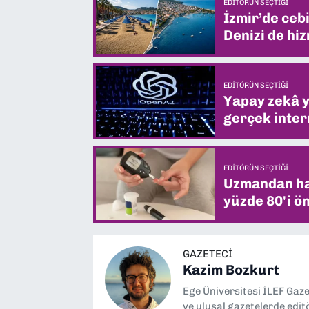
EDITÖRÜN SEÇTIĞI
İzmir’de ceb
Denizi de hiz
EDITÖRÜN SEÇTIĞI
Yapay zekâ yi
gerçek intern
EDITÖRÜN SEÇTIĞI
Uzmandan hay
yüzde 80'i ön
GAZETECI
Kazim Bozkurt
Ege Üniversitesi İLEF Gaz
ve ulusal gazetelerde edit