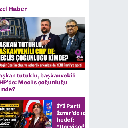
zel Haber
aşkan tutuklu, başkanvekili
HP’de: Meclis çoğunluğu
imde?
İYİ Parti
İzmir’de iddialı
hedef:
“Dervişoğlu’nun