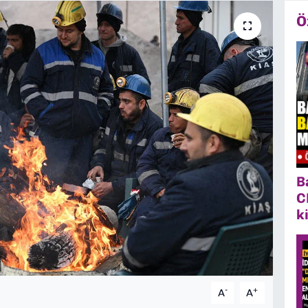
Ö
B
C
k
-
+
A
A