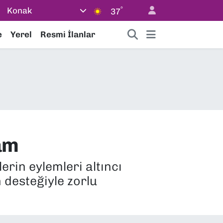
°
Konak
37
e
Yerel
Resmi İlanlar
am
rin eylemleri altıncı
 desteğiyle zorlu