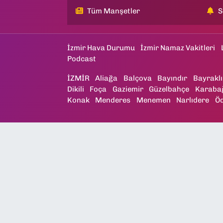
Tüm Manşetler
S
İzmir Hava Durumu
İzmir Namaz Vakitleri
Podcast
İZMİR
Aliağa
Balçova
Bayındır
Bayraklı
Dikili
Foça
Gaziemir
Güzelbahçe
Karaba
Konak
Menderes
Menemen
Narlıdere
Ö