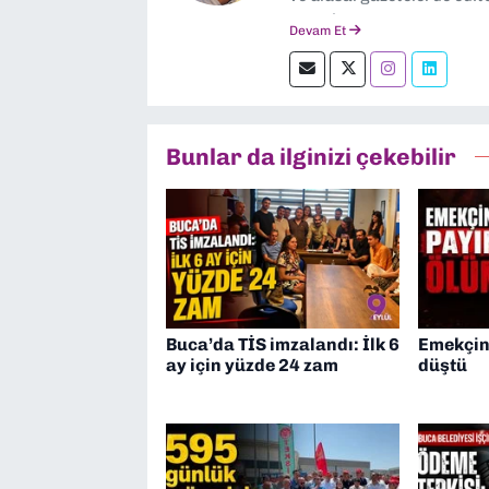
severim.
Devam Et
Bunlar da ilginizi çekebilir
Buca’da TİS imzalandı: İlk 6
Emekçin
ay için yüzde 24 zam
düştü