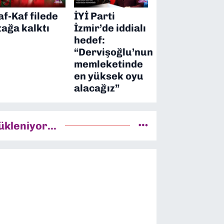
af-Kaf filede
İYİ Parti
tağa kalktı
İzmir’de iddialı
hedef:
“Dervişoğlu’nun
memleketinde
en yüksek oyu
alacağız”
ükleniyor...