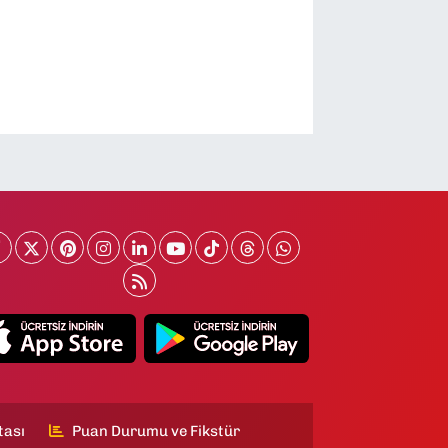
tası
Puan Durumu ve Fikstür