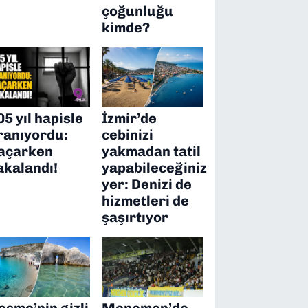
çoğunluğu
kimde?
05 yıl hapisle
İzmir’de
ranıyordu:
cebinizi
açarken
yakmadan tatil
akalandı!
yapabileceğiniz
yer: Denizi de
hizmetleri de
şaşırtıyor
eşme’nin gizli
Menemen’de