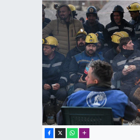
SAĞLIK
SPOR
TEKNOLOJİ
YAŞAM
YEREL YÖNETİMLER