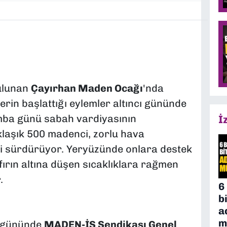
bulunan
Çayırhan Maden Ocağı
'nda
lerin başlattığı eylemler altıncı gününde
ba günü sabah vardiyasının
İ
klaşık 500 madenci, zorlu hava
ni sürdürüyor. Yeryüzünde onlara destek
ıfırın altına düşen sıcaklıklara rağmen
.
6
b
a
m
ı gününde
MADEN-İŞ Sendikası Genel