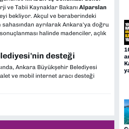
erji ve Tabii Kaynaklar Bakanı
Alparslan
yi bekliyor. Akçul ve beraberindeki
n sahasından ayrılarak Ankara'ya doğru
 sonuçlanması halinde madenciler, açlık
1
ediyesi'nin desteği
a
K
ında, Ankara Büyükşehir Belediyesi
y
valet ve mobil internet aracı desteği
Ç