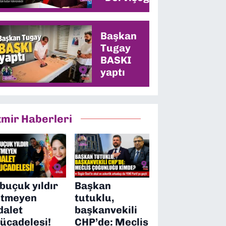
memleketinde
en yüksek oyu
alacağız”
Başkan
Tugay
BASKI
yaptı
zmir Haberleri
 buçuk yıldır
Başkan
itmeyen
tutuklu,
dalet
başkanvekili
ücadelesi!
CHP’de: Meclis