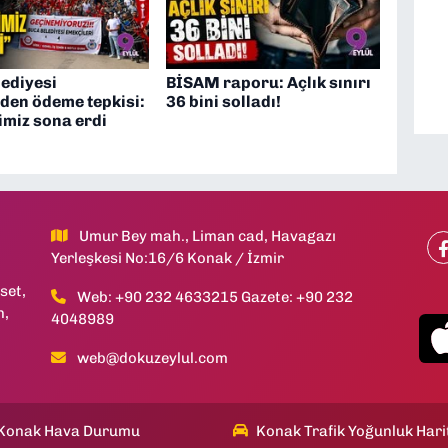
lediyesi
BİSAM raporu: Açlık sınırı
nden ödeme tepkisi:
36 bini solladı!
timiz sona erdi
Umur Bey mah., Liman cad, Havagazı
Yerleşkesi No:16/6 Konak / İzmir
set,
Web: +90 232 4633215 Gazete: +90 232
h,
4048989
web@dokuzeylul.com
Konak Hava Durumu
Konak Trafik Yoğunluk Hari