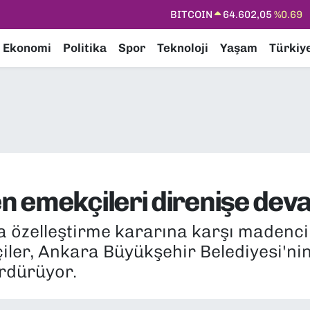
DOLAR
47,5986
%0.06
EURO
55,0700
%0.1
Ekonomi
Politika
Spor
Teknoloji
Yaşam
Türkiy
STERLİN
64,2438
%0.21
GRAM ALTIN
6513.94
%0.32
BİST100
13.768
%48
BITCOIN
64.602,05
%0.69
n emekçileri direnişe dev
özelleştirme kararına karşı madencile
ler, Ankara Büyükşehir Belediyesi'nin
ürdürüyor.