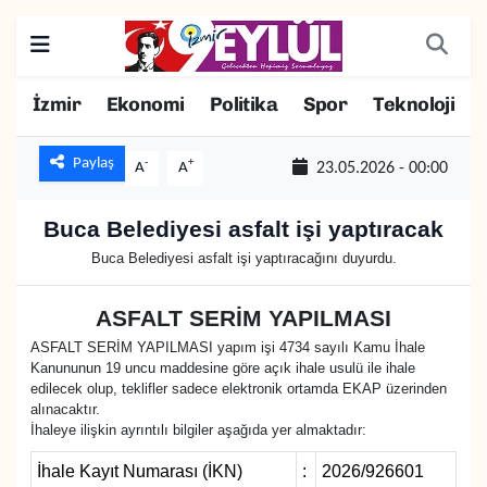
Resmi İlanlar
Konak Nöbetçi Eczaneler
İzmir
Ekonomi
Politika
Spor
Teknoloji
BİLİM
Konak Hava Durumu
Paylaş
-
+
A
A
23.05.2026 - 00:00
DÜNYA
Konak Trafik Yoğunluk Haritası
Buca Belediyesi asfalt işi yaptıracak
EĞİTİM
Süper Lig Puan Durumu ve Fikstür
Buca Belediyesi asfalt işi yaptıracağını duyurdu.
EKONOMİ
Tüm Manşetler
ASFALT SERİM YAPILMASI
ASFALT SERİM YAPILMASI yapım işi 4734 sayılı Kamu İhale
KÜLTÜR SANAT
Son Dakika Haberleri
Kanununun 19 uncu maddesine göre açık ihale usulü ile ihale
edilecek olup, teklifler sadece elektronik ortamda EKAP üzerinden
alınacaktır.
MAGAZİN
Haber Arşivi
İhaleye ilişkin ayrıntılı bilgiler aşağıda yer almaktadır:
POLİTİKA
İhale Kayıt Numarası (İKN)
:
2026/926601