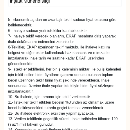
İnşaat Mühendisliği
5- Ekonomik açıdan en avantajlı teklif sadece fiyat esasına göre
belirlenecektir.
6- İhaleye sadece yerli istekliler katılabilecektir.
7- İhaleye teklif verecek olanların, EKAP hesabına giriş yaparak
ihale dokümanını indirmeleri zorunludur.
8-Teklifler, EKAP üzerinden teklif mektubu ile ihaleye katılım
belgesi ve diğer ekler kullanılarak hazırlanacak ve e-imza ile
imzalanarak ihale tarih ve saatine kadar EKAP üzerinden
gönderilecektir.
9- İstekliler tekliflerini, her bir iş kaleminin miktarı ile bu iş kalemleri
için teklif edilen birim fiyatların çarpımı sonucu bulunan toplam
bedel üzerinden teklif birim fiyat şeklinde vereceklerdir. İhale
sonucunda, üzerine ihale yapılan istekliyle birim fiyat sözleşme
imzalanacaktır.
10- Bu ihalede, işin tamamı için teklif verilecektir.
11- İstekliler teklif ettikleri bedelin %3’ünden az olmamak üzere
kendi belirleyecekleri tutarda geçici teminat vereceklerdir.
12- Bu ihalede elektronik eksiltme yapılmayacaktır.
13- Verilen tekliflerin geçerlilik süresi, ihale tarihinden itibaren 120
(YüzYirmi) takvim günüdür.
14- Konsorsiyum olarak ihaleye teklif verilemez.