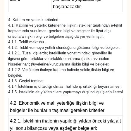
başlanacaktır.
4- Katılım ve yeterlik kriterleri:
4.1. Katılım ve yeterlik kriterlerine ilişkin istekliler tarafından e-teklif
kapsamında sunulması gereken bilgi ve belgeler ile fiyat dışı
unsurlara ilişkin bilgi ve belgelere aşağıda yer verilmiştir:
4.1.1. Teklif mektubu.
4.1.2. Teklif vermeye yetkili olunduğunu gösteren bilgi ve belgeler:
4.1.2.1. Tüzel kişilerde; isteklilerin yönetimindeki görevliler ile
ilgisine göre, ortaklar ve ortaklık oranlarına (halka arz edilen
hisseler hariç)/üyelerine/kurucularına ilişkin bilgi ve belgeler.
4.1.2.2. Vekâleten ihaleye katılma halinde vekile ilişkin bilgi ve
belgeler.
4.1.3. Geçici teminat.
4.1.4 İsteklinin iş ortaklığı olması halinde iş ortaklığı beyannamesi.
4.1.5. İsteklinin alt yüklenicilere yaptırmayı düşündüğü işlerin listesi
4.2. Ekonomik ve mali yeterliğe ilişkin bilgi ve
belgeler ile bunların taşıması gereken kriterler:
4.2.1. İsteklinin ihalenin yapıldığı yıldan önceki yıla ait
yıl sonu bilançosu veya eşdeğer belgeleri: