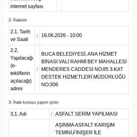
internet sayfası
2- İhalenin
2.1. Tarih
:
16.06.2026 - 10:00
ve Saati
2.2.
BUCA BELEDİYESİ, ANA HİZMET
Yapılacağı
BİNASI VALİ RAHMİ BEY MAHALLESİ
(e-
:
MENDERES CADDESİ NO:85 3.KAT
tekliflerin
DESTEK HİZMETLERİ MÜDÜRLÜĞÜ
açılacağı)
NO:306
adres
3- İhale konusu yapım işinin
3.1. Adı
:
ASFALT SERİM YAPILMASI
AŞINMA ASFALT KARIŞIM
TEMİNİ,FİNİŞER İLE