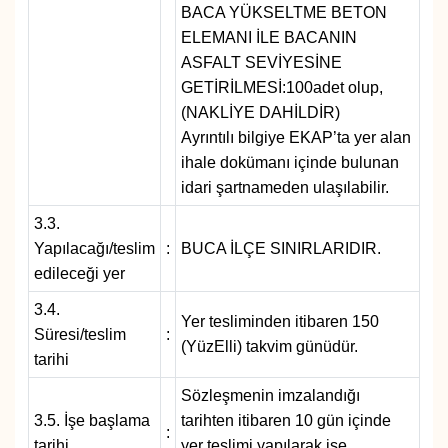
BACA YÜKSELTME BETON
ELEMANI İLE BACANIN
ASFALT SEVİYESİNE
GETİRİLMESİ:100adet olup,
(NAKLİYE DAHİLDİR)
Ayrıntılı bilgiye EKAP’ta yer alan
ihale dokümanı içinde bulunan
idari şartnameden ulaşılabilir.
3.3.
Yapılacağı/teslim
:
BUCA İLÇE SINIRLARIDIR.
edileceği yer
3.4.
Yer tesliminden itibaren 150
Süresi/teslim
:
(YüzElli) takvim günüdür.
tarihi
Sözleşmenin imzalandığı
3.5. İşe başlama
tarihten itibaren 10 gün içinde
:
tarihi
yer teslimi yapılarak işe