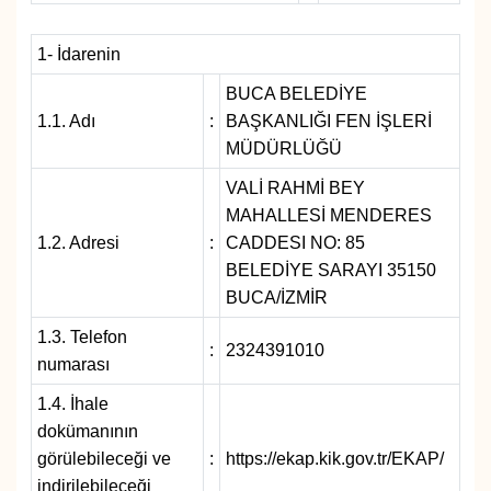
SAĞLIK
1- İdarenin
BUCA BELEDİYE
SPOR
1.1. Adı
:
BAŞKANLIĞI FEN İŞLERİ
MÜDÜRLÜĞÜ
TEKNOLOJİ
VALİ RAHMİ BEY
YAŞAM
MAHALLESİ MENDERES
1.2. Adresi
:
CADDESI NO: 85
YEREL YÖNETİMLER
BELEDİYE SARAYI 35150
BUCA/İZMİR
1.3. Telefon
:
2324391010
numarası
1.4. İhale
dokümanının
görülebileceği ve
:
https://ekap.kik.gov.tr/EKAP/
indirilebileceği