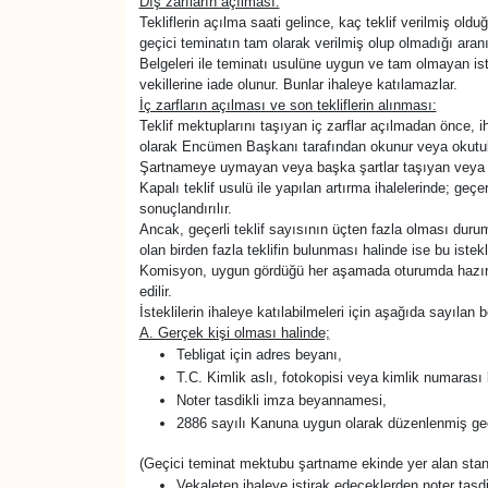
Dış zarfların açılması:
Tekliflerin açılma saati gelince, kaç teklif verilmiş olduğ
geçici teminatın tam olarak verilmiş olup olmadığı aranır
Belgeleri ile teminatı usulüne uygun ve tam olmayan ist
vekillerine iade olunur. Bunlar ihaleye katılamazlar.
İç zarfların açılması ve son tekliflerin alınması:
Teklif mektuplarını taşıyan iç zarflar açılmadan önce, i
olarak Encümen Başkanı tarafından okunur veya okutulur
Şartnameye uymayan veya başka şartlar taşıyan veya 2
Kapalı teklif usulü ile yapılan artırma ihalelerinde; geç
sonuçlandırılır.
Ancak, geçerli teklif sayısının üçten fazla olması durum
olan birden fazla teklifin bulunması halinde ise bu istekli
Komisyon, uygun gördüğü her aşamada oturumda hazır bulu
edilir.
İsteklilerin ihaleye katılabilmeleri için aşağıda sayılan 
A. Gerçek kişi olması halinde;
Tebligat için adres beyanı,
T.C. Kimlik aslı, fotokopisi veya kimlik numarası
Noter tasdikli imza beyannamesi,
2886 sayılı Kanuna uygun olarak düzenlenmiş g
(Geçici teminat mektubu şartname ekinde yer alan stand
Vekaleten ihaleye iştirak edeceklerden noter tasd