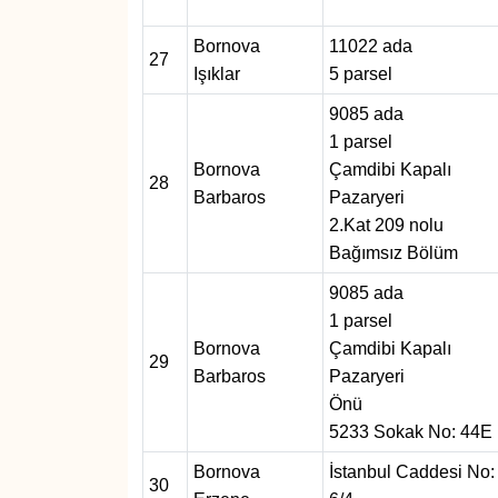
Bornova
11022 ada
27
Işıklar
5 parsel
9085 ada
1 parsel
Bornova
Çamdibi Kapalı
28
Barbaros
Pazaryeri
2.Kat 209 nolu
Bağımsız Bölüm
9085 ada
1 parsel
Bornova
Çamdibi Kapalı
29
Barbaros
Pazaryeri
Önü
5233 Sokak No: 44E
Bornova
İstanbul Caddesi No:
30