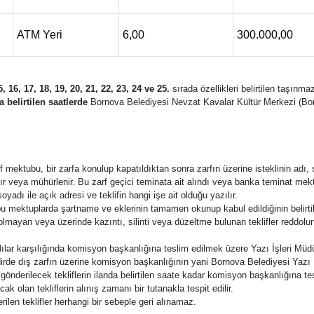
ATM Yeri
6,00
300.000,00
15, 16, 17, 18, 19, 20, 21, 22, 23, 24 ve 25.
sırada özellikleri belirtilen taşın
 belirtilen saatlerde
Bornova Belediyesi Nevzat Kavalar Kültür Merkezi (Bor
eklif mektubu, bir zarfa konulup kapatıldıktan sonra zarfın üzerine isteklinin ad
anır veya mühürlenir. Bu zarf geçici teminata ait alındı veya banka teminat mektub
oyadı ile açık adresi ve teklifin hangi işe ait olduğu yazılır.
u mektuplarda şartname ve eklerinin tamamen okunup kabul edildiğinin belirtilm
lmayan veya üzerinde kazıntı, silinti veya düzeltme bulunan teklifler reddolu
ındılar karşılığında komisyon başkanlığına teslim edilmek üzere Yazı İşleri Müdür
akdirde dış zarfın üzerine komisyon başkanlığının yani Bornova Belediyesi Yazı İ
le gönderilecek tekliflerin ilanda belirtilen saate kadar komisyon başkanlığına
 olan tekliflerin alınış zamanı bir tutanakla tespit edilir.
len teklifler herhangi bir sebeple geri alınamaz.