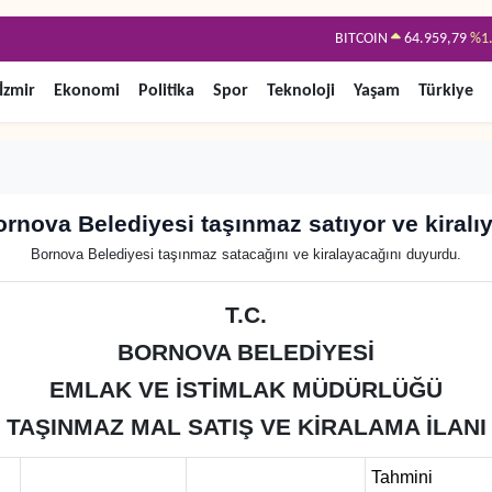
BITCOIN
64.959,79
%1
DOLAR
47,7436
%0
İzmir
Ekonomi
Politika
Spor
Teknoloji
Yaşam
Türkiye
EURO
55,2510
%0
STERLİN
64,4811
%0
GRAM ALTIN
6660.55
%0
rnova Belediyesi taşınmaz satıyor ve kiralı
BİST100
13.779
%
Bornova Belediyesi taşınmaz satacağını ve kiralayacağını duyurdu.
T.C.
BORNOVA BELEDİYESİ
EMLAK VE İSTİMLAK MÜDÜRLÜĞÜ
TAŞINMAZ MAL SATIŞ VE KİRALAMA İLANI
Tahmini