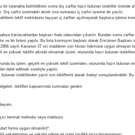
u bir tutanakla belirtildikten sonra dış zarflar hazır bulunan istekliler önünde a
. Dış zarfın üzerindeki alındı sıra numarası iç zarfın üzerine de yazılır.
eklilerin teklif mektubunu taşıyan iç zarfları açılmayarak başkaca işleme konul
haleye katılacaklardan başkası ihale odasından çıkarılır. Bundan sonra zarflar
 ve bir listesi yapılır. Bu liste komisyon başkanı olarak Encümen Başkanı ve
886 sayılı Kanunun 37 nci maddenin son fıkrası hükmüne uygun olmayan tekl
erli en yüksek teklifin altında olmamak üzere, oturumda hazır bulunan istekliler
unda bu işlem, geçerli en yüksek teklif üzerinden, oturumda hazır bulunan en yü
ler dahil edilmek suretiyle yapılır.
nan isteklilerden yazılı son tekliflerini alarak ihaleyi sonuçlandırabilir. Bu 
belgeleri, teklifleri kapsamında sunmaları gerekir.
 beyanı,
eçici teminat mektubu veya makbuzu
art forma uygun olmalıdır)*,
ikli vekaletname ve vekalet edene ait noter tasdikli imza beyannamesi,