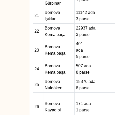
Gürpınar
Bornova
11142 ada
21
Işıklar
3 parsel
Bornova
22937 ada
22
Kemalpaşa
3 parsel
401
Bornova
23
ada
Kemalpaşa
5 parsel
Bornova
507 ada
24
Kemalpaşa
8 parsel
Bornova
18876 ada
25
Naldöken
8 parsel
Bornova
171 ada
26
Kayadibi
1 parsel