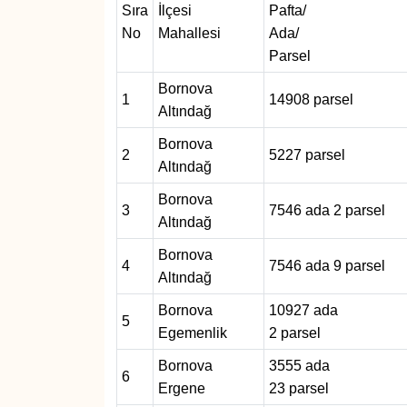
Sıra
İlçesi
Pafta/
No
Mahallesi
Ada/
SAĞLIK
Parsel
SPOR
Bornova
1
14908 parsel
Altındağ
TEKNOLOJİ
Bornova
2
5227 parsel
Altındağ
YAŞAM
Bornova
3
7546 ada 2 parsel
YEREL YÖNETİMLER
Altındağ
Bornova
4
7546 ada 9 parsel
Altındağ
Bornova
10927 ada
5
Egemenlik
2 parsel
Bornova
3555 ada
6
Ergene
23 parsel