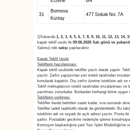
Erzene
6/4
Bornova
31
477 Sokak No: 7A
Kızılay
1)Yukarıda
1, 2, 3, 4, 5, 6, 7, 8, 9, 10, 11, 12, 13, 14, 
kapalı teklif usulü ile
09.06.2026 Salı günü ve yukarıda
Salonu) nde
satışı
yapılacaktır.
Kapalı Teklif Usulü
Tekliflerin hazırlanması:
Kapalı teklif usulünde teklifler yazılı olarak yapılır. T
yazılır. Zarfın yapıştırılan yeri istekli tarafından imzal
konularak kapatılır. Dış zarfın üzerine isteklinin adı ve s
Teklif mektuplarının istekli tarafından imzalanması ve b
yazılması zorunludur. Bunlardan herhangi birine uygun o
Tekliflerin verilmesi:
Teklifler ilanda belirtilen saate kadar, sıra numaralı al
Teklifler iadeli taahhütlü olarak da gönderilebilir. Bu t
isteklinin adı ve soyadı ile açık adresi yazılır. Posta i
şarttır. Postadaki gecikme nedeniyle işleme konulmayacak
Komisyon başkanlığına yani Yazı İşleri Müdürlüğü'ne veri