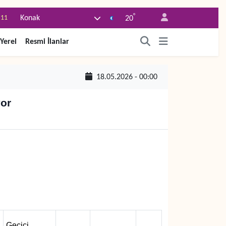
.11
°
Konak
20
.18
Yerel
Resmi İlanlar
.32
.38
18.05.2026 - 00:00
.03
yor
-14
Geçici