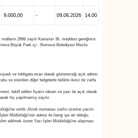
9.000,00
-
09.06.2026
14.00
maz malların 2886 sayılı Kanunun 36. maddesi gereğince
nova Büyük Park içi - Bornova Belediyesi Meclis
ı, soyadı ve tebligata esas olarak göstereceği açık adresi
u ve istenilen diğer belgelerle birlikte ikinci bir zarfa
esi, teklif edilen fiyatın rakam ve yazı ile açık olarak
narak hiç yapılmamış sayılır.
lüğü'ne verilir. Alındı numarası zarfın üzerine yazılır.
şleri Müdürlüğü'nün adresi ile hangi işe ait olduğu,
 teslim edilmek üzere Yazı İşleri Müdürlüğü'ne ulaşması