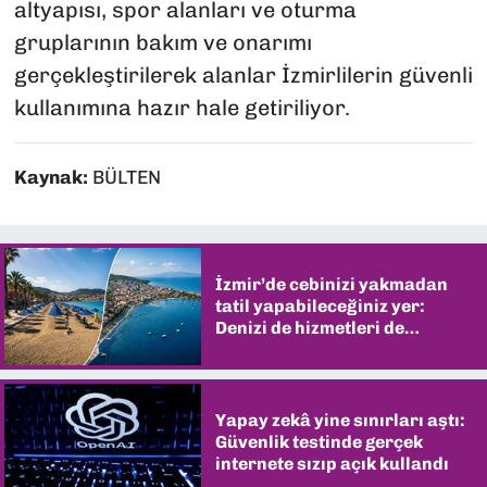
altyapısı, spor alanları ve oturma
gruplarının bakım ve onarımı
gerçekleştirilerek alanlar İzmirlilerin güvenli
kullanımına hazır hale getiriliyor.
Kaynak:
BÜLTEN
İzmir’de cebinizi yakmadan
tatil yapabileceğiniz yer:
Denizi de hizmetleri de
şaşırtıyor
Yapay zekâ yine sınırları aştı:
Güvenlik testinde gerçek
internete sızıp açık kullandı