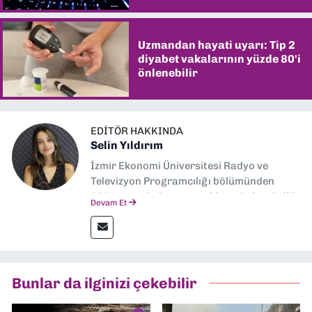
Uzmandan hayati uyarı: Tip 2
diyabet vakalarının yüzde 80'i
önlenebilir
EDITÖR HAKKINDA
Selin Yıldırım
İzmir Ekonomi Üniversitesi Radyo ve
Televizyon Programcılığı bölümünden
2024 senesinde mezun oldum. Dokuz Eylül
Devam Et
Gazetesi'nde spor yazarlığı yaparken,
editörlük görevini de üstleniyorum.
Bunlar da ilginizi çekebilir