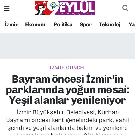
Resmi İlanlar
Konak Nöbetçi Eczaneler
İzmir
Ekonomi
Politika
Spor
Teknoloji
Y
BİLİM
Konak Hava Durumu
DÜNYA
Konak Trafik Yoğunluk Haritası
İZMİR GÜNCEL
EĞİTİM
Süper Lig Puan Durumu ve Fikstür
Bayram öncesi İzmir’in
EKONOMİ
Tüm Manşetler
parklarında yoğun mesai:
Yeşil alanlar yenileniyor
KÜLTÜR SANAT
Son Dakika Haberleri
İzmir Büyükşehir Belediyesi, Kurban
MAGAZİN
Haber Arşivi
Bayramı öncesi kent genelindeki park, sahil
şeridi ve yeşil alanlarda bakım ve yenileme
POLİTİKA