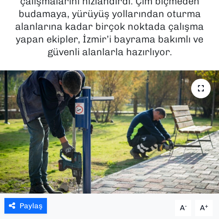
çalışmalarını hızlandırdı. Çim biçmeden
budamaya, yürüyüş yollarından oturma
SAĞLIK
alanlarına kadar birçok noktada çalışma
yapan ekipler, İzmir’i bayrama bakımlı ve
SPOR
güvenli alanlarla hazırlıyor.
TEKNOLOJİ
YAŞAM
YEREL YÖNETİMLER
Paylaş
-
+
A
A