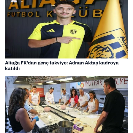
Aliağa FK’dan genç takviye: Adnan Aktaş kadroya
katıldı