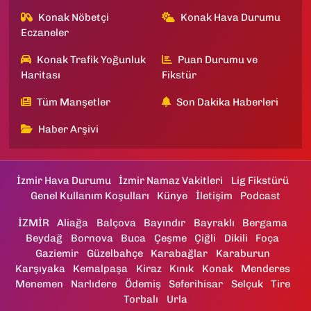
Konak Nöbetçi
Konak Hava Durumu
Eczaneler
Konak Trafik Yoğunluk
Puan Durumu ve
Haritası
Fikstür
Tüm Manşetler
Son Dakika Haberleri
Haber Arşivi
İzmir Hava Durumu
İzmir Namaz Vakitleri
Lig Fikstürü
Genel Kullanım Koşulları
Künye
İletişim
Podcast
İZMİR
Aliağa
Balçova
Bayındır
Bayraklı
Bergama
Beydağ
Bornova
Buca
Çeşme
Çiğli
Dikili
Foça
Gaziemir
Güzelbahçe
Karabağlar
Karaburun
Karşıyaka
Kemalpaşa
Kiraz
Kınık
Konak
Menderes
Menemen
Narlıdere
Ödemiş
Seferihisar
Selçuk
Tire
Torbalı
Urla