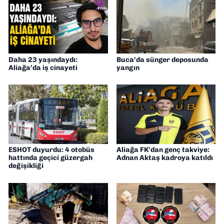
Daha 23 yaşındaydı:
Buca’da sünger deposunda
Aliağa’da iş cinayeti
yangın
ESHOT duyurdu: 4 otobüs
Aliağa FK’dan genç takviye:
hattında geçici güzergah
Adnan Aktaş kadroya katıldı
değişikliği