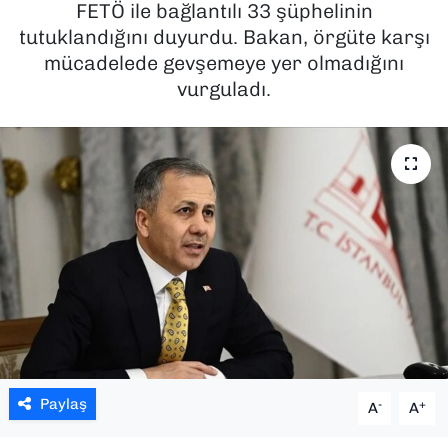
FETÖ ile bağlantılı 33 şüphelinin
tutuklandığını duyurdu. Bakan, örgüte karşı
SAĞLIK
mücadelede gevşemeye yer olmadığını
vurguladı.
SPOR
TEKNOLOJİ
YAŞAM
YEREL YÖNETİMLER
Paylaş
-
+
A
A