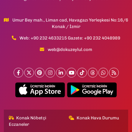
Umur Bey mah., Liman cad, Havagazı Yerleşkesi No:16/6
Konak / İzmir
Web: +90 232 4633215 Gazete: +90 232 4048989
web@dokuzeylul.com
Konak Nöbetçi
Konak Hava Durumu
Eczaneler