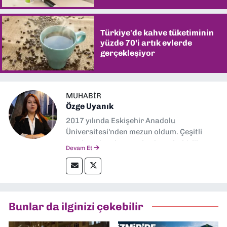
Türkiye'de kahve tüketiminin
yüzde 70’i artık evlerde
gerçekleşiyor
MUHABIR
Özge Uyanık
2017 yılında Eskişehir Anadolu
Üniversitesi'nden mezun oldum. Çeşitli
yerel ve ulusal gazetelerde muhabirlik
Devam Et
yaptım. Özellikle emek, çevre, kent ve insan
hakları alanlarında haberler üretmeye
odaklanıyorum.
Bunlar da ilginizi çekebilir