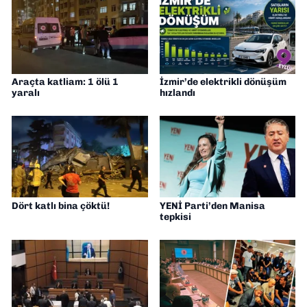
Araçta katliam: 1 ölü 1
İzmir’de elektrikli dönüşüm
yaralı
hızlandı
Dört katlı bina çöktü!
YENİ Parti’den Manisa
tepkisi