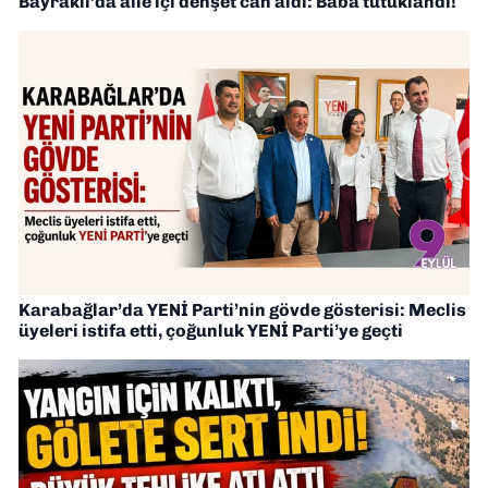
Bayraklı’da aile içi dehşet can aldı: Baba tutuklandı!
Karabağlar’da YENİ Parti’nin gövde gösterisi: Meclis
üyeleri istifa etti, çoğunluk YENİ Parti’ye geçti