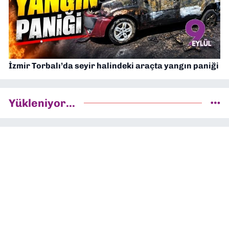
İzmir Torbalı’da seyir halindeki araçta yangın paniği
Yükleniyor...