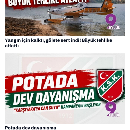
Yangın için kalktı, gölete sert indi! Büyük tehlike
atlattı
Potada dev dayanışma