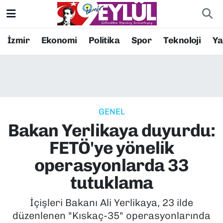
Resmi İlanlar
Konak Nöbetçi Eczaneler
İzmir
Ekonomi
Politika
Spor
Teknoloji
Y
BİLİM
Konak Hava Durumu
DÜNYA
Konak Trafik Yoğunluk Haritası
GENEL
EĞİTİM
Süper Lig Puan Durumu ve Fikstür
Bakan Yerlikaya duyurdu:
EKONOMİ
Tüm Manşetler
FETÖ'ye yönelik
operasyonlarda 33
KÜLTÜR SANAT
Son Dakika Haberleri
tutuklama
MAGAZİN
Haber Arşivi
İçişleri Bakanı Ali Yerlikaya, 23 ilde
düzenlenen "Kıskaç-35" operasyonlarında
POLİTİKA