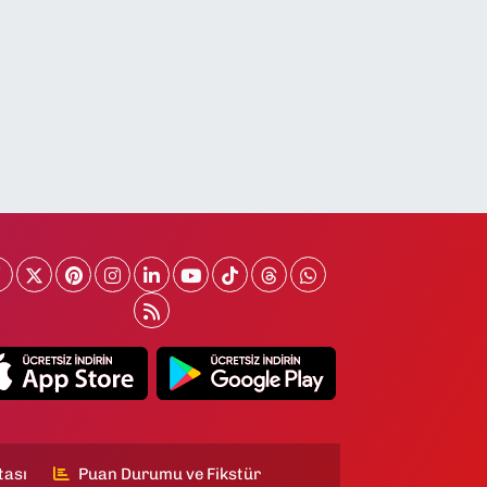
tası
Puan Durumu ve Fikstür