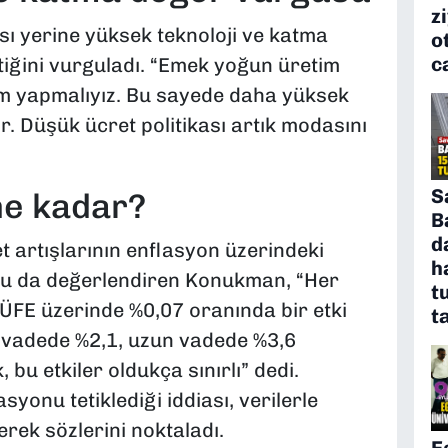
z
ı yerine yüksek teknoloji ve katma
o
c
tiğini vurguladı. “Emek yoğun üretim
ım yapmalıyız. Bu sayede daha yüksek
ir. Düşük ücret politikası artık modasını
S
ne kadar?
B
d
 artışlarının enflasyon üzerindeki
h
unu da değerlendiren Konukman, “Her
t
 TÜFE üzerinde %0,07 oranında bir etki
t
sa vadede %2,1, uzun vadede %3,6
bu etkiler oldukça sınırlı” dedi.
yonu tetiklediği iddiası, verilerle
erek sözlerini noktaladı.
E