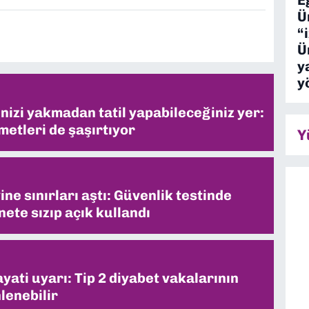
Ü
“
Ü
y
y
inizi yakmadan tatil yapabileceğiniz yer:
metleri de şaşırtıyor
Y
ne sınırları aştı: Güvenlik testinde
ete sızıp açık kullandı
ati uyarı: Tip 2 diyabet vakalarının
lenebilir