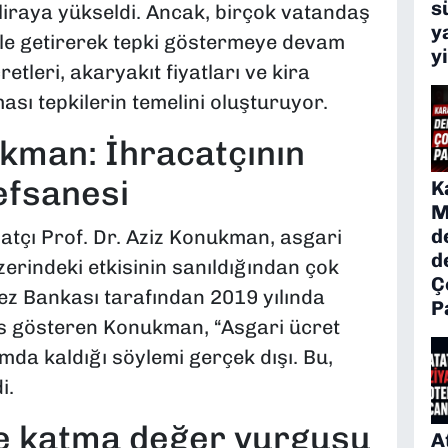
s
 liraya yükseldi. Ancak, birçok vatandaş
y
le getirerek tepki göstermeye devam
y
retleri, akaryakıt fiyatları ve kira
ası tepkilerin temelini oluşturuyor.
ukman: İhracatçının
efsanesi
K
M
d
atçı Prof. Dr. Aziz Konukman, asgari
d
üzerindeki etkisinin sanıldığından çok
Ç
ez Bankası tarafından 2019 yılında
P
ns gösteren Konukman, “Asgari ücret
umda kaldığı söylemi gerçek dışı. Bu,
i.
ve katma değer vurgusu
A