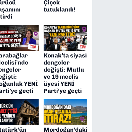
ürücü
Çiçek
aşamını
tutuklandı!
itirdi
arabağlar
Konak’ta siyasi
eclisi’nde
dengeler
engeler
değişti: Mutlu
eğişti:
ve 19 meclis
oğunluk YENİ
üyesi YENİ
arti’ye geçti
Parti’ye geçti
tatürk’ün
Mordoğan’daki