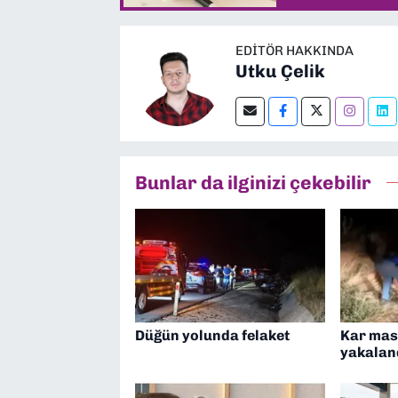
EDITÖR HAKKINDA
Utku Çelik
Bunlar da ilginizi çekebilir
Düğün yolunda felaket
Kar mask
yakalan