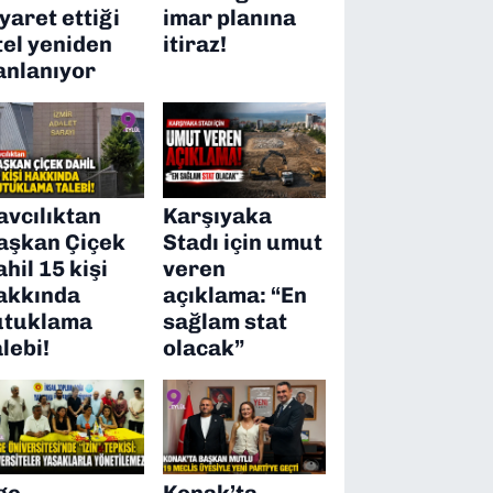
iyaret ettiği
imar planına
tel yeniden
itiraz!
anlanıyor
avcılıktan
Karşıyaka
aşkan Çiçek
Stadı için umut
ahil 15 kişi
veren
akkında
açıklama: “En
utuklama
sağlam stat
alebi!
olacak”
ge
Konak’ta