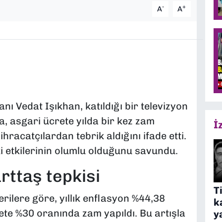
-
+
A
A
ı Vedat Işıkhan, katıldığı bir televizyon
, asgari ücrete yılda bir kez zam
İ
hracatçılardan tebrik aldığını ifade etti.
 etkilerinin olumlu olduğunu savundu.
rttaş tepkisi
T
rilere göre, yıllık enflasyon %44,38
k
ete %30 oranında zam yapıldı. Bu artışla
y