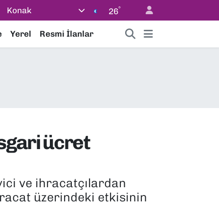
°
Konak
26
e
Yerel
Resmi İlanlar
sgari ücret
ici ve ihracatçılardan
hracat üzerindeki etkisinin