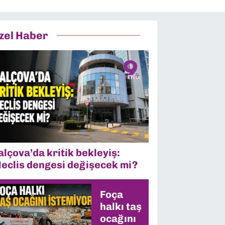
zel Haber
alçova’da kritik bekleyiş:
eclis dengesi değişecek mi?
Foça
halkı taş
ocağını