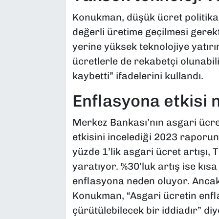
Konukman, düşük ücret politikas
değerli üretime geçilmesi gerek
yerine yüksek teknolojiye yatır
ücretlerle de rekabetçi olunabil
kaybetti” ifadelerini kullandı.
Enflasyona etkisi 
Merkez Bankası’nın asgari ücret
etkisini incelediği 2023 rapor
yüzde 1’lik asgari ücret artışı,
yaratıyor. %30’luk artış ise kı
enflasyona neden oluyor. Ancak, 
Konukman, “Asgari ücretin enflas
çürütülebilecek bir iddiadır” diy