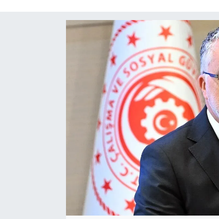
SAĞLIK
SPOR
TEKNOLOJİ
YAŞAM
YEREL YÖNETİMLER