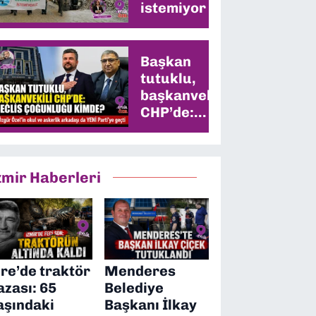
istemiyor
Başkan
tutuklu,
başkanvekili
CHP’de:
Meclis
çoğunluğu
kimde?
zmir Haberleri
ire’de traktör
Menderes
azası: 65
Belediye
aşındaki
Başkanı İlkay