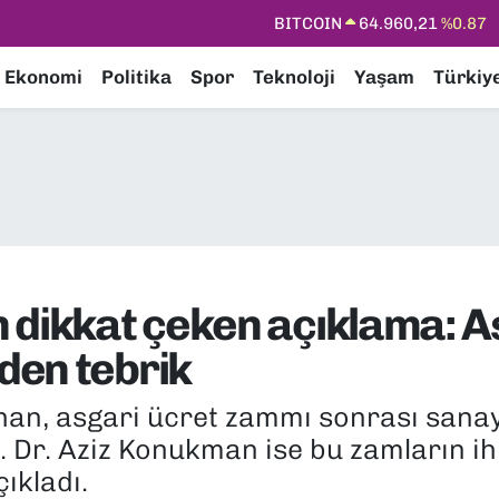
DOLAR
47,7436
%0.18
EURO
55,2510
%0.32
Ekonomi
Politika
Spor
Teknoloji
Yaşam
Türkiy
STERLİN
64,4811
%0.38
GRAM ALTIN
6648.99
%2.59
BİST100
13.773
%-19
BITCOIN
64.960,21
%0.87
 dikkat çeken açıklama: A
den tebrik
han, asgari ücret zammı sonrası sanay
rof. Dr. Aziz Konukman ise bu zamların i
çıkladı.