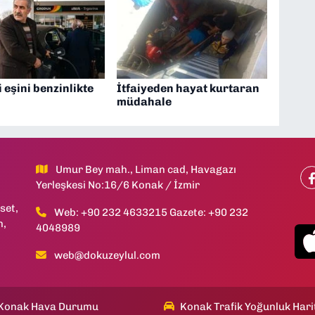
 eşini benzinlikte
İtfaiyeden hayat kurtaran
müdahale
Umur Bey mah., Liman cad, Havagazı
Yerleşkesi No:16/6 Konak / İzmir
set,
Web: +90 232 4633215 Gazete: +90 232
h,
4048989
web@dokuzeylul.com
Konak Hava Durumu
Konak Trafik Yoğunluk Hari