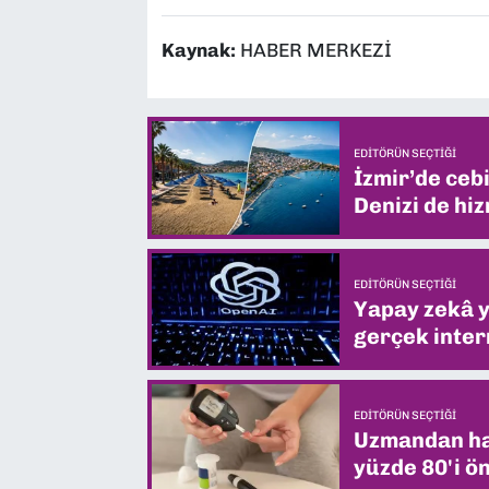
Kaynak:
HABER MERKEZİ
EDITÖRÜN SEÇTIĞI
İzmir’de ceb
Denizi de hiz
EDITÖRÜN SEÇTIĞI
Yapay zekâ yi
gerçek intern
EDITÖRÜN SEÇTIĞI
Uzmandan hay
yüzde 80'i ön