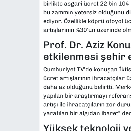
birlikte asgari ücret 22 bin 104
bu zammın yetersiz olduğunu di
ediyor. Özellikle köprü otoyol üc
artışlarının %30’un üzerinde olm
Prof. Dr. Aziz Kon
etkilenmesi şehir 
Cumhuriyet TV’de konuşan İktis
ücret artışlarının ihracatçılar 
daha az olduğunu belirtti. Merk
yapılan bir araştırmayı refera
artışı ile ihracatçıların zor dur
yaratılan bir algıdan ibaret” ded
Yüksek teknoloji 