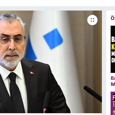
Ö
B
M