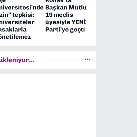
niversitesi’nde
Başkan Mutlu
izin” tepkisi:
19 meclis
niversiteler
üyesiyle YENİ
asaklarla
Parti’ye geçti
önetilemez
ükleniyor...