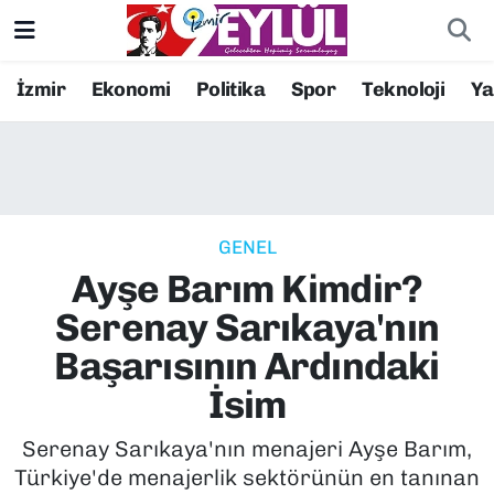
Resmi İlanlar
Konak Nöbetçi Eczaneler
İzmir
Ekonomi
Politika
Spor
Teknoloji
Y
BİLİM
Konak Hava Durumu
DÜNYA
Konak Trafik Yoğunluk Haritası
GENEL
EĞİTİM
Süper Lig Puan Durumu ve Fikstür
Ayşe Barım Kimdir?
EKONOMİ
Tüm Manşetler
Serenay Sarıkaya'nın
Başarısının Ardındaki
KÜLTÜR SANAT
Son Dakika Haberleri
İsim
MAGAZİN
Haber Arşivi
Serenay Sarıkaya'nın menajeri Ayşe Barım,
Türkiye'de menajerlik sektörünün en tanınan
POLİTİKA