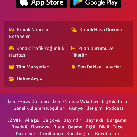
Konak Nöbetçi
Konak Hava Durumu
Eczaneler
Konak Trafik Yoğunluk
Puan Durumu ve
Haritası
Fikstür
Tüm Manşetler
Son Dakika Haberleri
Haber Arşivi
İzmir Hava Durumu
İzmir Namaz Vakitleri
Lig Fikstürü
Genel Kullanım Koşulları
Künye
İletişim
Podcast
İZMİR
Aliağa
Balçova
Bayındır
Bayraklı
Bergama
Beydağ
Bornova
Buca
Çeşme
Çiğli
Dikili
Foça
Gaziemir
Güzelbahçe
Karabağlar
Karaburun