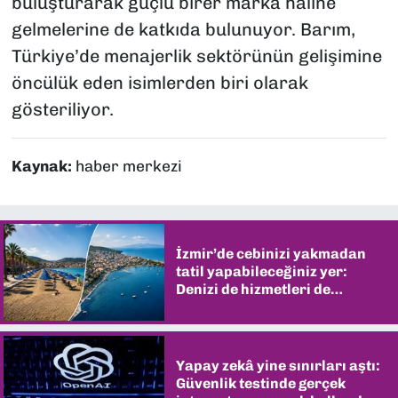
buluşturarak güçlü birer marka haline
gelmelerine de katkıda bulunuyor. Barım,
Türkiye’de menajerlik sektörünün gelişimine
öncülük eden isimlerden biri olarak
gösteriliyor.
Kaynak:
haber merkezi
İzmir’de cebinizi yakmadan
tatil yapabileceğiniz yer:
Denizi de hizmetleri de
şaşırtıyor
Yapay zekâ yine sınırları aştı:
Güvenlik testinde gerçek