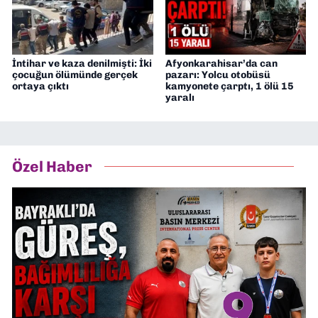
İntihar ve kaza denilmişti: İki
Afyonkarahisar’da can
çocuğun ölümünde gerçek
pazarı: Yolcu otobüsü
ortaya çıktı
kamyonete çarptı, 1 ölü 15
yaralı
Özel Haber