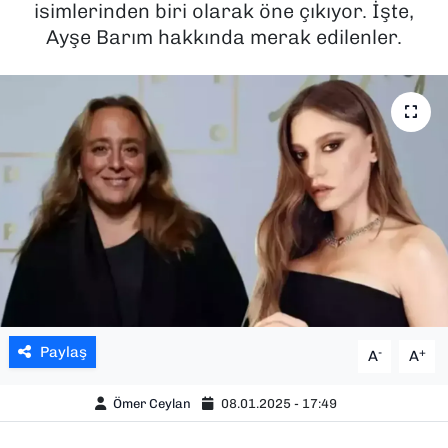
isimlerinden biri olarak öne çıkıyor. İşte,
Ayşe Barım hakkında merak edilenler.
SAĞLIK
SPOR
TEKNOLOJİ
YAŞAM
YEREL YÖNETİMLER
Paylaş
-
+
A
A
Ömer Ceylan
08.01.2025 - 17:49