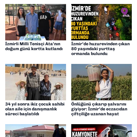
İzmirli Milli Tenisçi Ata’nın
İzmir’de huzurevinden çıkan
doğum günü kortta kutlandı
80 yaşındaki yurttaş
ormanda bulundu
34 yıl sonra ikiz çocuk sahibi
Önlüğünü çıkarıp şalvarını
olan aile için danışmanlık
giyiyor: İzmir’de eczacıdan
süreci başlatıldı
çiftçiliğe uzanan hayat