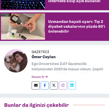
internete sızıp açık kullandı
Uzmandan hayati uyarı: Tip 2
diyabet vakalarının yüzde 80'i
önlenebilir
GAZETECİ
Ömer Ceylan
Ege Üniversitesi İLEF Gazetecilik
bölümünden 2020'de mezun oldum. Çeşitli
gazetelerde editörlük, muhabirlik yaptım.
Devam Et
Şu an kültür-sanat muhabirliği ve
editörlük yapıyorum.
Bunlar da ilginizi çekebilir