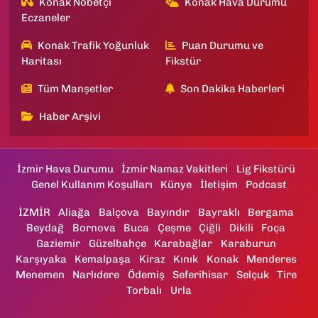
Konak Nöbetçi
Konak Hava Durumu
Eczaneler
Konak Trafik Yoğunluk
Puan Durumu ve
Haritası
Fikstür
Tüm Manşetler
Son Dakika Haberleri
Haber Arşivi
İzmir Hava Durumu
İzmir Namaz Vakitleri
Lig Fikstürü
Genel Kullanım Koşulları
Künye
İletişim
Podcast
İZMİR
Aliağa
Balçova
Bayındır
Bayraklı
Bergama
Beydağ
Bornova
Buca
Çeşme
Çiğli
Dikili
Foça
Gaziemir
Güzelbahçe
Karabağlar
Karaburun
Karşıyaka
Kemalpaşa
Kiraz
Kınık
Konak
Menderes
Menemen
Narlıdere
Ödemiş
Seferihisar
Selçuk
Tire
Torbalı
Urla