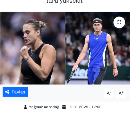
tura yükseldi.
SAĞLIK
SPOR
TEKNOLOJİ
YAŞAM
YEREL YÖNETİMLER
Paylaş
-
+
A
A
Yağmur Karadağ
12.01.2025 - 17:00