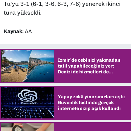
Tu'yu 3-1 (6-1, 3-6, 6-3, 7-6) yenerek ikinci
tura yükseldi.
Kaynak:
AA
İzmir’de cebinizi yakmadan
tatil yapabileceğiniz yer:
Denizi de hizmetleri de
şaşırtıyor
Yapay zekâ yine sınırları aştı:
Güvenlik testinde gerçek
internete sızıp açık kullandı