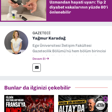
Uzmandan hayati uyarı: Tip 2
diyabet vakalarının yüzde 80'i
önlenebilir
GAZETECI
Yağmur Karadağ
Ege Üniversitesi İletişim Fakültesi
Gazetecilik Bölümü’nü hem bölüm birincisi
hem de fakülte birincisi olarak bitirdim.
Devam Et
Ardından Ege Üniversitesi'nde “Siyasal
İletişim” üzerine yüksek lisans eğitimimi
tamamladım. Halen aynı anabilim dalında
“İklim Krizi Haberciliği” üzerine doktora
eğitimim sürüyor. 9 Eylül'de “Haber
Bunlar da ilginizi çekebilir
Müdürü” olarak görev almaktayım. Hak
odaklı haberciliğe dair çalışmalar
yapıyorum