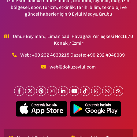
İzmir son dakika haber, ulusal, ekonomi, siyaset, magazin,
bölgesel, spor, turizm, etkinlik, tarih, bilim, teknoloji ve
güncel haberler için 9 Eylül Medya Grubu
Umur Bey mah., Liman cad, Havagazı Yerleşkesi No:16/6
Konak / İzmir
Web: +90 232 4633215 Gazete: +90 232 4048989
web@dokuzeylul.com