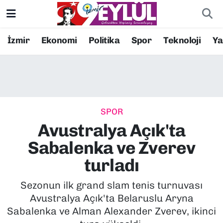
Resmi İlanlar
Konak Nöbetçi Eczaneler
İzmir
Ekonomi
Politika
Spor
Teknoloji
Y
BİLİM
Konak Hava Durumu
DÜNYA
Konak Trafik Yoğunluk Haritası
SPOR
EĞİTİM
Süper Lig Puan Durumu ve Fikstür
Avustralya Açık'ta
EKONOMİ
Tüm Manşetler
Sabalenka ve Zverev
turladı
KÜLTÜR SANAT
Son Dakika Haberleri
Sezonun ilk grand slam tenis turnuvası
MAGAZİN
Haber Arşivi
Avustralya Açık'ta Belaruslu Aryna
Sabalenka ve Alman Alexander Zverev, ikinci
POLİTİKA