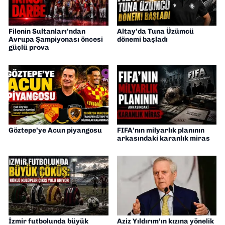
Filenin Sultanları’ndan
Altay’da Tuna Üzümcü
Avrupa Şampiyonası öncesi
dönemi başladı
güçlü prova
Göztepe’ye Acun piyangosu
FIFA’nın milyarlık planının
arkasındaki karanlık miras
İzmir futbolunda büyük
Aziz Yıldırım’ın kızına yönelik