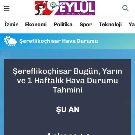
Resmi İlanlar
Konak Nöbetçi Eczaneler
İzmir
Ekonomi
Politika
Spor
Teknoloji
Y
BİLİM
Konak Hava Durumu
Şereflikoçhisar Hava Durumu
DÜNYA
Konak Trafik Yoğunluk Haritası
EĞİTİM
Süper Lig Puan Durumu ve Fikstür
Şereflikoçhisar Bugün, Yarın
ve 1 Haftalık Hava Durumu
EKONOMİ
Tüm Manşetler
Tahmini
KÜLTÜR SANAT
Son Dakika Haberleri
ŞU AN
MAGAZİN
Haber Arşivi
POLİTİKA