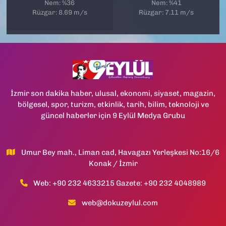
Nem: %36
Nem: %41
Rüzgar: 8.69 m/s
Rüzgar: 7.11 m/s
İzmir son dakika haber, ulusal, ekonomi, siyaset, magazin,
bölgesel, spor, turizm, etkinlik, tarih, bilim, teknoloji ve
güncel haberler için 9 Eylül Medya Grubu
Umur Bey mah., Liman cad, Havagazı Yerleşkesi No:16/6
Konak / İzmir
Web: +90 232 4633215 Gazete: +90 232 4048989
web@dokuzeylul.com