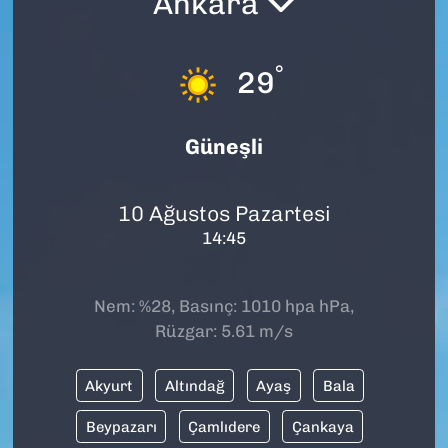
Ankara
SAĞLIK
°
29
SPOR
TEKNOLOJİ
Güneşli
YAŞAM
10 Ağustos Pazartesi
14:45
YEREL YÖNETİMLER
Nem: %28, Basınç: 1010 hpa hPa,
Rüzgar: 5.61 m/s
Akyurt
Altındağ
Ayaş
Bala
Beypazarı
Çamlıdere
Çankaya