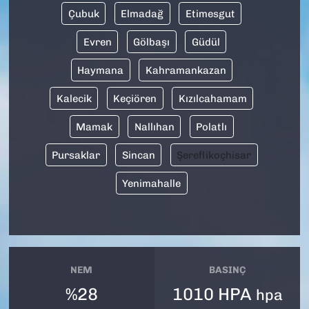
Çubuk
Elmadağ
Etimesgut
Evren
Gölbaşı
Güdül
Haymana
Kahramankazan
Kalecik
Keçiören
Kızılcahamam
Mamak
Nallıhan
Polatlı
Pursaklar
Sincan
Şereflikoçhisar
Yenimahalle
NEM
BASINÇ
%28
1010 HPA
hpa