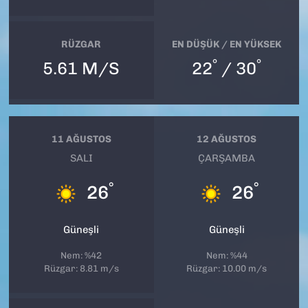
RÜZGAR
EN DÜŞÜK / EN YÜKSEK
°
°
5.61 M/S
22
/ 30
11 AĞUSTOS
12 AĞUSTOS
SALI
ÇARŞAMBA
°
°
26
26
Güneşli
Güneşli
Nem: %42
Nem: %44
Rüzgar: 8.81 m/s
Rüzgar: 10.00 m/s