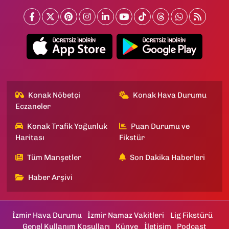
Konak Nöbetçi
Konak Hava Durumu
Eczaneler
Konak Trafik Yoğunluk
Puan Durumu ve
Haritası
Fikstür
Tüm Manşetler
Son Dakika Haberleri
Haber Arşivi
İzmir Hava Durumu
İzmir Namaz Vakitleri
Lig Fikstürü
Genel Kullanım Koşulları
Künye
İletişim
Podcast