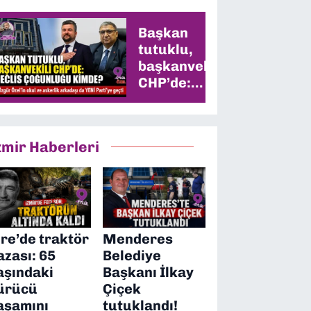
Başkan
tutuklu,
başkanvekili
CHP’de:
Meclis
çoğunluğu
kimde?
zmir Haberleri
ire’de traktör
Menderes
azası: 65
Belediye
aşındaki
Başkanı İlkay
ürücü
Çiçek
aşamını
tutuklandı!