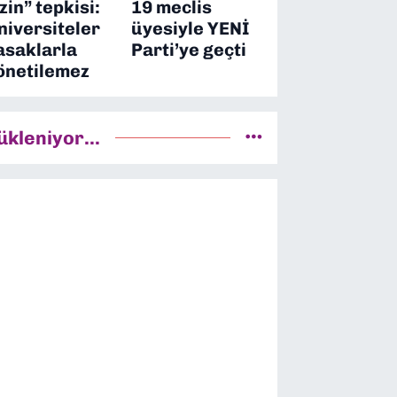
izin” tepkisi:
19 meclis
niversiteler
üyesiyle YENİ
asaklarla
Parti’ye geçti
önetilemez
ükleniyor...