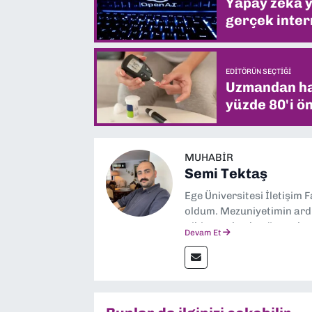
Yapay zekâ yi
gerçek intern
EDITÖRÜN SEÇTIĞI
Uzmandan hay
yüzde 80'i ön
MUHABIR
Semi Tektaş
Ege Üniversitesi İletişim 
oldum. Mezuniyetimin ardı
gibi yayınlarda görev ala
Devam Et
yana ise Dokuz Eylül Gaze