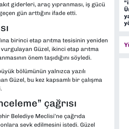
“
yakıt giderleri, araç yıpranması, iş gücü
Ü
eçen gün arttığını ifade etti.
y
y
sı
dına birinci etap arıtma tesisinin yeniden
Y
i vurgulayan Güzel, ikinci etap arıtma
anmasının önem taşıdığını söyledi.
büyük bölümünün yalnızca yazılı
nan Güzel, bu kez kapsamlı bir çalışma
.
nceleme” çağrısı
hir Belediye Meclisi’ne çağrıda
onlara sevk edilmesini istedi. Güzel