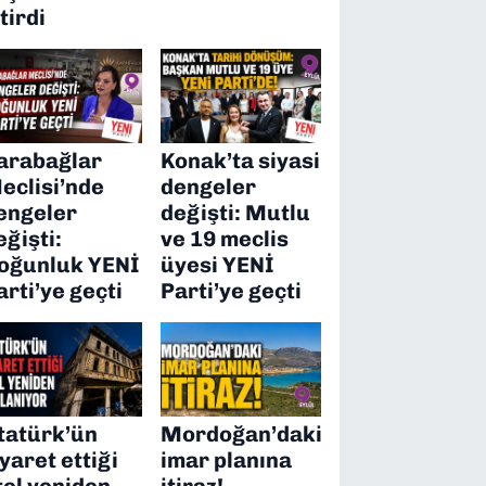
itirdi
arabağlar
Konak’ta siyasi
eclisi’nde
dengeler
engeler
değişti: Mutlu
eğişti:
ve 19 meclis
oğunluk YENİ
üyesi YENİ
arti’ye geçti
Parti’ye geçti
tatürk’ün
Mordoğan’daki
iyaret ettiği
imar planına
tel yeniden
itiraz!