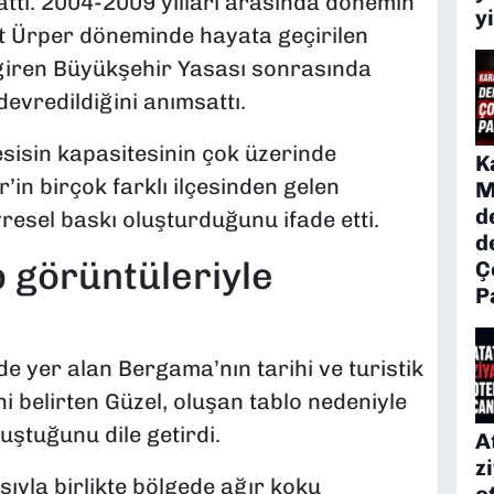
lattı. 2004-2009 yılları arasında dönemin
y
t Ürper döneminde hayata geçirilen
 giren Büyükşehir Yasası sonrasında
evredildiğini anımsattı.
sisin kapasitesinin çok üzerinde
K
r’in birçok farklı ilçesinden gelen
M
d
esel baskı oluşturduğunu ifade etti.
d
 görüntüleriyle
Ç
P
 yer alan Bergama’nın tarihi ve turistik
ni belirten Güzel, oluşan tablo nedeniyle
uştuğunu dile getirdi.
A
z
sıyla birlikte bölgede ağır koku
o