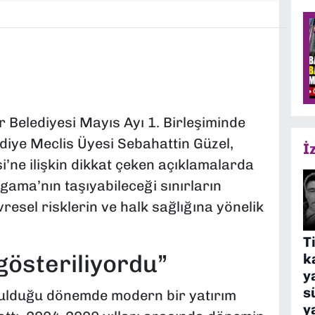
 Belediyesi Mayıs Ayı 1. Birleşiminde
diye Meclis Üyesi Sebahattin Güzel,
İ
i’ne ilişkin dikkat çeken açıklamalarda
rgama’nın taşıyabileceği sınırların
resel risklerin ve halk sağlığına yönelik
T
gösteriliyordu”
k
y
s
urulduğu dönemde modern bir yatırım
y