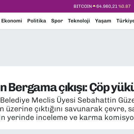
DOLAR
47,7436
%0.18
EURO
55,2510
%0.32
Ekonomi
Politika
Spor
Teknoloji
Yaşam
Türkiy
STERLİN
64,4811
%0.38
GRAM ALTIN
6660.55
%0.03
BİST100
13.779
%-14
en Bergama çıkışı: Çöp yükü
 Belediye Meclis Üyesi Sebahattin Güz
in üzerine çıktığını savunarak çevre, 
için yerinde inceleme ve karma komisyo