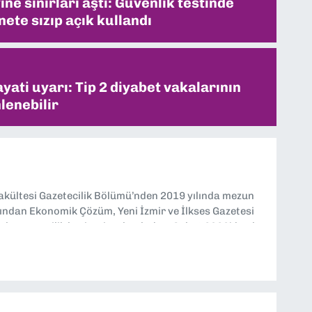
ne sınırları aştı: Güvenlik testinde
ete sızıp açık kullandı
ati uyarı: Tip 2 diyabet vakalarının
lenebilir
Fakültesi Gazetecilik Bölümü’nden 2019 yılında mezun
ndan Ekonomik Çözüm, Yeni İzmir ve İlkses Gazetesi
rak gazetecilik kariyerime başladım. Şubat 2026’dan bu
tesi’nde politika ve ekonomi muhabirliği yapıyorum.