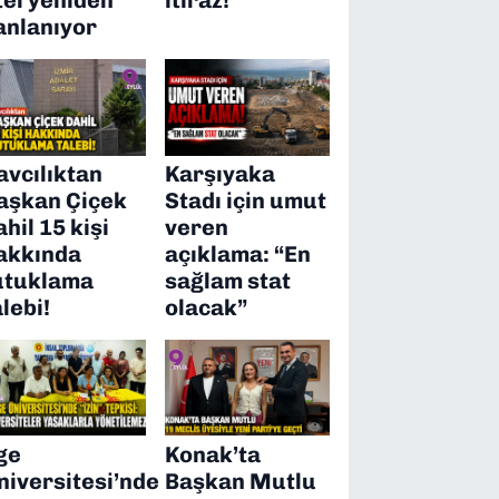
anlanıyor
avcılıktan
Karşıyaka
aşkan Çiçek
Stadı için umut
ahil 15 kişi
veren
akkında
açıklama: “En
utuklama
sağlam stat
alebi!
olacak”
ge
Konak’ta
niversitesi’nde
Başkan Mutlu