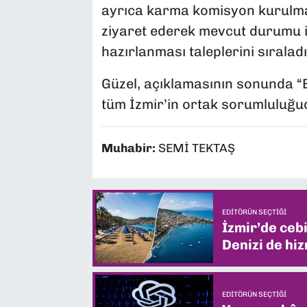
ayrıca karma komisyon kurulması
ziyaret ederek mevcut durumu i
hazırlanması taleplerini sıraladı
Güzel, açıklamasının sonunda “
tüm İzmir’in ortak sorumluluğud
Muhabir:
SEMİ TEKTAŞ
EDITÖRÜN SEÇTIĞI
İzmir’de ceb
Denizi de hiz
EDITÖRÜN SEÇTIĞI