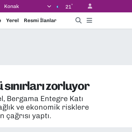
°
Konak
21
e
Yerel
Resmi İlanlar
 sınırları zorluyor
el, Bergama Entegre Katı
sağlık ve ekonomik risklere
n çağrısı yaptı.