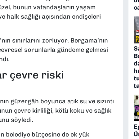
üzel, bunun vatandaşların yaşam
c
ve halk sağlığı açısından endişeleri
nın sınırlarını zorluyor. Bergama’nın
S
ne çevresel sorunlarla gündeme gelmesi
B
ndı.
d
h
r çevre riski
t
t
ının güzergâh boyunca atık su ve sızıntı
nun çevre kirliliği, kötü koku ve sağlık
unu söyledi.
E
Ü
ın belediye bütçesine de ek yük