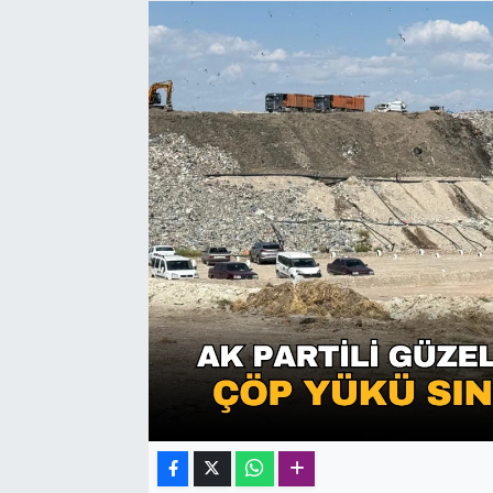
SAĞLIK
SPOR
TEKNOLOJİ
YAŞAM
YEREL YÖNETİMLER