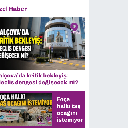
zel Haber
alçova’da kritik bekleyiş:
eclis dengesi değişecek mi?
Foça
halkı taş
ocağını
istemiyor