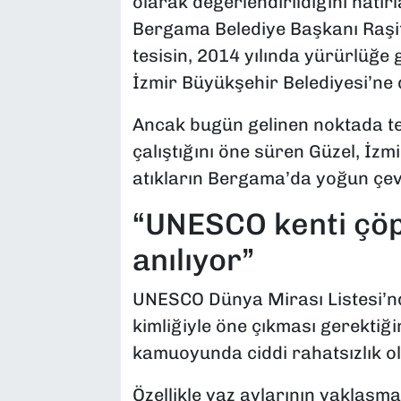
olarak değerlendirildiğini hatır
Bergama Belediye Başkanı Raşi
tesisin, 2014 yılında yürürlüğe
İzmir Büyükşehir Belediyesi’ne d
Ancak bugün gelinen noktada te
çalıştığını öne süren Güzel, İzmi
atıkların Bergama’da yoğun çevr
“UNESCO kenti çöp
anılıyor”
UNESCO Dünya Mirası Listesi’nde
kimliğiyle öne çıkması gerektiği
kamuoyunda ciddi rahatsızlık ol
Özellikle yaz aylarının yaklaşma