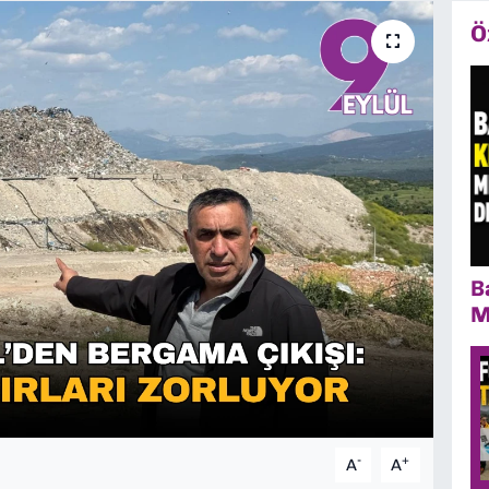
Ö
B
M
-
+
A
A