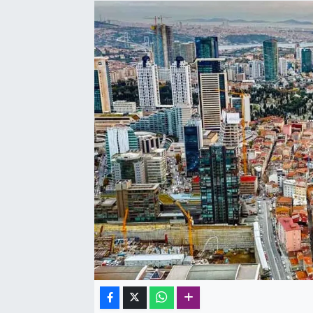
SAĞLIK
SPOR
TEKNOLOJİ
YAŞAM
YEREL YÖNETİMLER