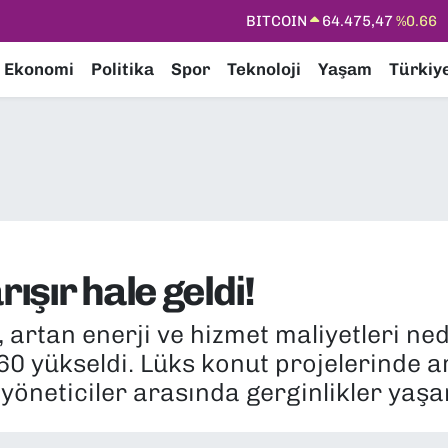
BITCOIN
64.475,47
%0.66
DOLAR
47,5971
%0.05
Ekonomi
Politika
Spor
Teknoloji
Yaşam
Türkiy
EURO
55,1336
%0.18
STERLİN
64,2534
%0.22
GRAM ALTIN
6518.23
%0.39
BİST100
13.703
%0
rışır hale geldi!
ı, artan enerji ve hizmet maliyetleri ne
0 yükseldi. Lüks konut projelerinde a
e yöneticiler arasında gerginlikler yaşa