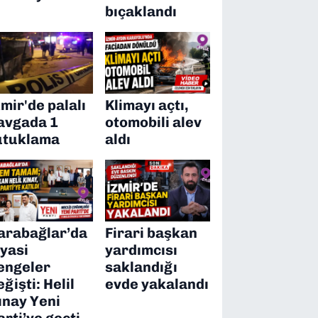
bıçaklandı
zmir'de palalı
Klimayı açtı,
avgada 1
otomobili alev
utuklama
aldı
arabağlar’da
Firari başkan
iyasi
yardımcısı
engeler
saklandığı
eğişti: Helil
evde yakalandı
ınay Yeni
arti’ye geçti