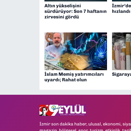
Altın yükselişini
İzmir’de
sürdürüyor: Son 7 haftanın
hızlandı
zirvesini gördü
İslam Memiş yatırımcıları
Sigaray
uyardı; Rahat olun
İzmir son dakika haber, ulusal, ekonomi, siya
magazin, bölgesel, spor, turizm, etkinlik, tari