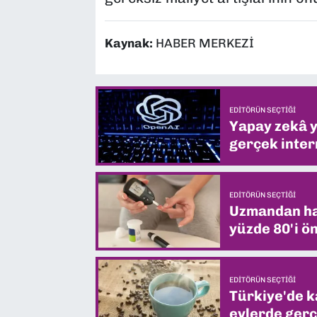
Kaynak:
HABER MERKEZİ
EDITÖRÜN SEÇTIĞI
Yapay zekâ yi
gerçek intern
EDITÖRÜN SEÇTIĞI
Uzmandan hay
yüzde 80'i ön
EDITÖRÜN SEÇTIĞI
Türkiye'de k
evlerde gerç