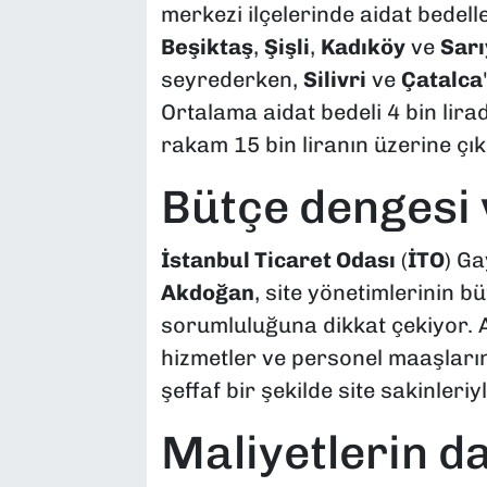
merkezi ilçelerinde aidat bedell
Beşiktaş
,
Şişli
,
Kadıköy
ve
Sarı
seyrederken,
Silivri
ve
Çatalca
Ortalama aidat bedeli 4 bin lirad
rakam 15 bin liranın üzerine çık
Bütçe dengesi v
İstanbul Ticaret Odası
(
İTO
) G
Akdoğan
, site yönetimlerinin 
sorumluluğuna dikkat çekiyor. 
hizmetler ve personel maaşları
şeffaf bir şekilde site sakinleri
Maliyetlerin d