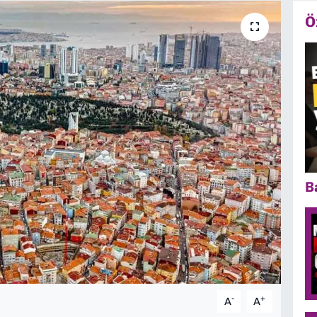
Ö
B
-
+
A
A