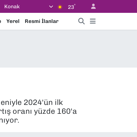
°
Konak
23
e
Yerel
Resmi İlanlar
deniyle 2024'ün ilk
rtış oranı yüzde 160'a
nıyor.