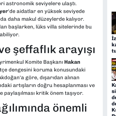
eri astronomik seviyelere ulaştı.
yer
'de aidatlar en yüksek seviyede
'da daha makul düzeylerde kalıyor.
an başlarken, lüks villa sitelerinde bu
abiliyor.
İ
k
e şeffaflık arayışı
t
ayrimenkul Komite Başkanı
Hakan
bütçe dengesini koruma konusundaki
Akdoğan'a göre, dışarıdan alınan
K
ndaki artışların doğru hesaplanması ve
s
yle paylaşılması kritik önem taşıyor.
d
d
ağılımında önemli
K
P