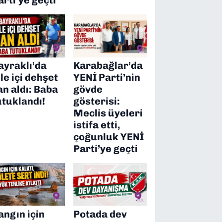
ayraklı’da
Karabağlar’da
ile içi dehşet
YENİ Parti’nin
an aldı: Baba
gövde
utuklandı!
gösterisi:
Meclis üyeleri
istifa etti,
çoğunluk YENİ
Parti’ye geçti
angın için
Potada dev