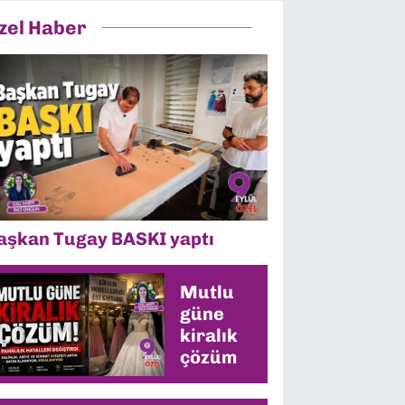
zel Haber
aşkan Tugay BASKI yaptı
Mutlu
güne
kiralık
çözüm