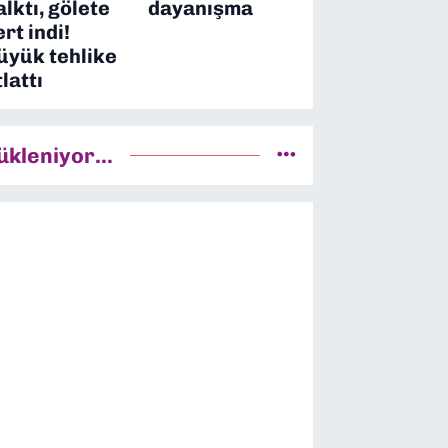
alktı, gölete
dayanışma
ert indi!
üyük tehlike
tlattı
ükleniyor...