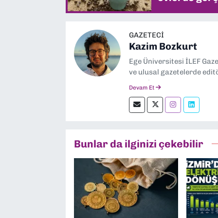
GAZETECI
Kazim Bozkurt
Ege Üniversitesi İLEF Gaz
ve ulusal gazetelerde edit
severim.
Devam Et
Bunlar da ilginizi çekebilir