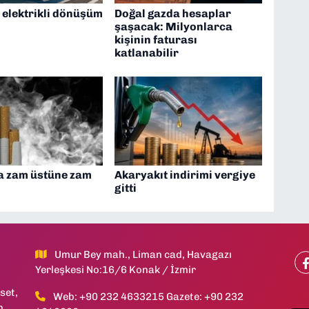
 elektrikli dönüşüm
Doğal gazda hesaplar
şaşacak: Milyonlarca
kişinin faturası
katlanabilir
a zam üstüne zam
Akaryakıt indirimi vergiye
gitti
Umur Bey mah., Liman cad, Havagazı
Yerleşkesi No:16/6 Konak / İzmir
set,
Web: +90 232 4633215 Gazete: +90 232
h,