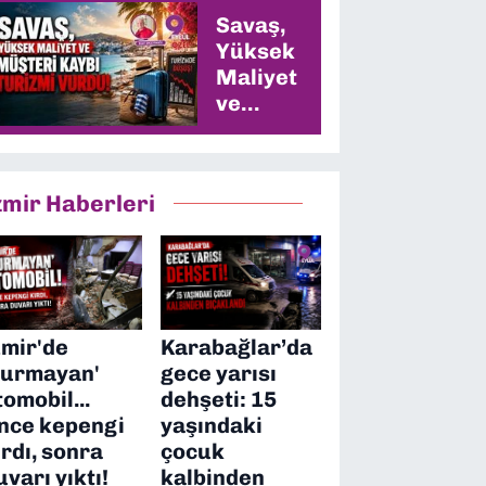
Savaş,
Yüksek
Maliyet
ve
Müşteri
Kaybı
Turizmi
zmir Haberleri
Vurdu
zmir'de
Karabağlar’da
durmayan'
gece yarısı
tomobil...
dehşeti: 15
nce kepengi
yaşındaki
ırdı, sonra
çocuk
uvarı yıktı!
kalbinden