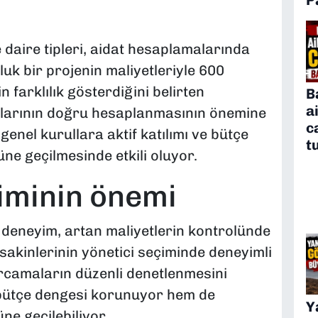
 daire tipleri, aidat hesaplamalarında
luk bir projenin maliyetleriyle 600
n farklılık gösterdiğini belirten
B
a
tlarının doğru hesaplanmasının önemine
c
genel kurullara aktif katılımı ve bütçe
t
üne geçilmesinde etkili oluyor.
iminin önemi
l deneyim, artan maliyetlerin kontrolünde
e sakinlerinin yönetici seçiminde deneyimli
arcamaların düzenli denetlenmesini
 bütçe dengesi korunuyor hem de
Y
ne geçilebiliyor.