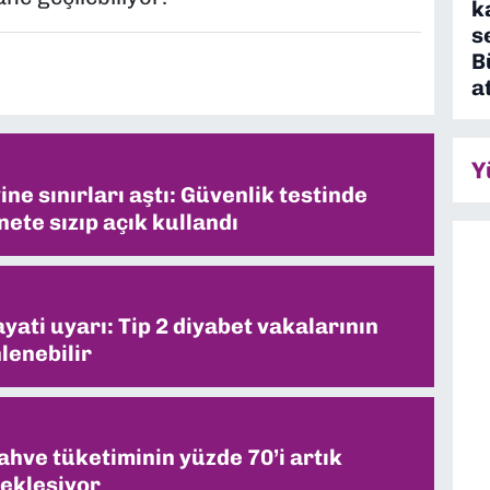
k
s
B
a
Y
ne sınırları aştı: Güvenlik testinde
ete sızıp açık kullandı
ati uyarı: Tip 2 diyabet vakalarının
lenebilir
ahve tüketiminin yüzde 70’i artık
ekleşiyor