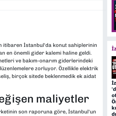
 itibaren İstanbul'da konut sahiplerinin
İ
an en önemli gider kalemi haline geldi.
metleri ve bakım-onarım giderlerindeki
 düzenlemelere zorluyor. Özellikle elektrik
eliş, birçok sitede beklenmedik ek aidat
İ
'
o
değişen maliyetler
Ö
k
ketinin son raporuna göre, İstanbul'un
d