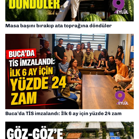
Masa başını bırakıp ata toprağına döndüler
Buca’da TİS imzalandı: İlk 6 ay için yüzde 24 zam