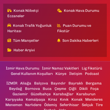
Konak Nöbetçi
Konak Hava Durumu
Eczaneler
Konak Trafik Yoğunluk
Puan Durumu ve
Haritası
Fikstür
Tüm Manşetler
Son Dakika Haberleri
Haber Arşivi
İzmir Hava Durumu
İzmir Namaz Vakitleri
Lig Fikstürü
Genel Kullanım Koşulları
Künye
İletişim
Podcast
İZMİR
Aliağa
Balçova
Bayındır
Bayraklı
Bergama
Beydağ
Bornova
Buca
Çeşme
Çiğli
Dikili
Foça
Gaziemir
Güzelbahçe
Karabağlar
Karaburun
Karşıyaka
Kemalpaşa
Kiraz
Kınık
Konak
Menderes
Menemen
Narlıdere
Ödemiş
Seferihisar
Selçuk
Tire