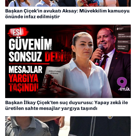
Başkan Çiçek’in avukatı Aksay: Müvekkilim kamuoyu
önünde infaz edilmiştir
Başkan İlkay Çiçek'ten suç duyurusu: Yapay zekâ ile
üretilen sahte mesajlar yargıya taşındı