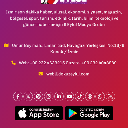
İzmir son dakika haber, ulusal, ekonomi, siyaset, magazin,
bölgesel, spor, turizm, etkinlik, tarih, bilim, teknoloji ve
güncel haberler için 9 Eylül Medya Grubu
Umur Bey mah., Liman cad, Havagazı Yerleşkesi No:16/6
Konak / İzmir
Web: +90 232 4633215 Gazete: +90 232 4048989
web@dokuzeylul.com