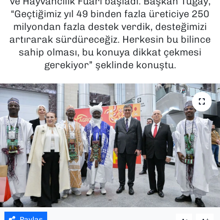
ve Hayvancılık Fuarı başladı. Başkan Tugay,
“Geçtiğimiz yıl 49 binden fazla üreticiye 250
SAĞLIK
milyondan fazla destek verdik, desteğimizi
artırarak sürdüreceğiz. Herkesin bu bilince
SPOR
sahip olması, bu konuya dikkat çekmesi
gerekiyor” şeklinde konuştu.
TEKNOLOJİ
YAŞAM
YEREL YÖNETİMLER
Paylaş
-
+