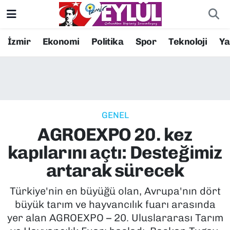
Resmi İlanlar
Konak Nöbetçi Eczaneler
İzmir
Ekonomi
Politika
Spor
Teknoloji
Y
BİLİM
Konak Hava Durumu
DÜNYA
Konak Trafik Yoğunluk Haritası
GENEL
EĞİTİM
Süper Lig Puan Durumu ve Fikstür
AGROEXPO 20. kez
EKONOMİ
Tüm Manşetler
kapılarını açtı: Desteğimiz
artarak sürecek
KÜLTÜR SANAT
Son Dakika Haberleri
Türkiye'nin en büyüğü olan, Avrupa'nın dört
MAGAZİN
Haber Arşivi
büyük tarım ve hayvancılık fuarı arasında
yer alan AGROEXPO – 20. Uluslararası Tarım
POLİTİKA