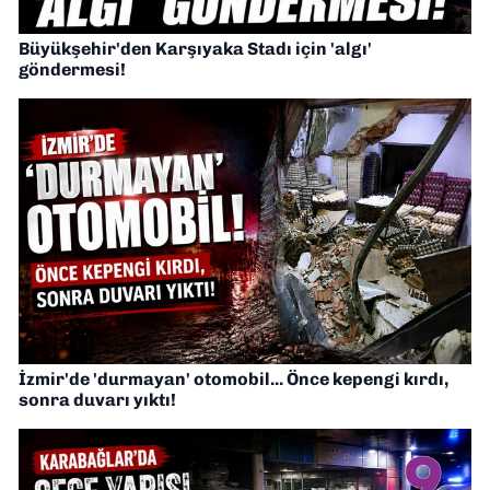
Büyükşehir'den Karşıyaka Stadı için 'algı'
göndermesi!
İzmir'de 'durmayan' otomobil... Önce kepengi kırdı,
sonra duvarı yıktı!