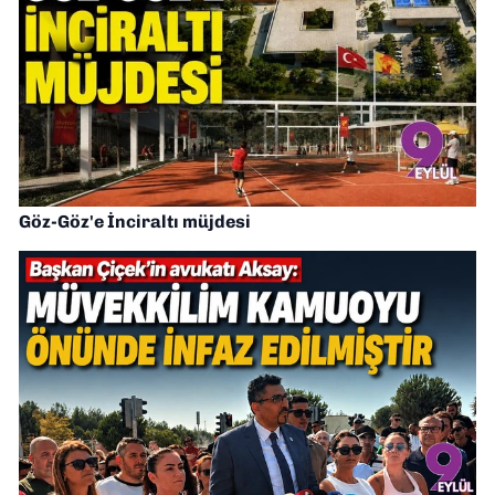
Göz-Göz'e İnciraltı müjdesi