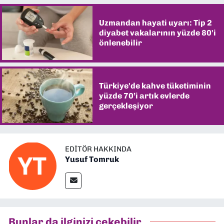
Uzmandan hayati uyarı: Tip 2
diyabet vakalarının yüzde 80'i
önlenebilir
Türkiye'de kahve tüketiminin
yüzde 70’i artık evlerde
gerçekleşiyor
EDITÖR HAKKINDA
Yusuf Tomruk
Bunlar da ilginizi çekebilir