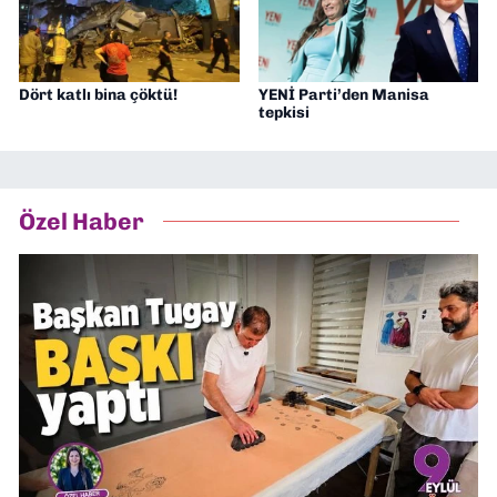
Dört katlı bina çöktü!
YENİ Parti’den Manisa
tepkisi
Özel Haber