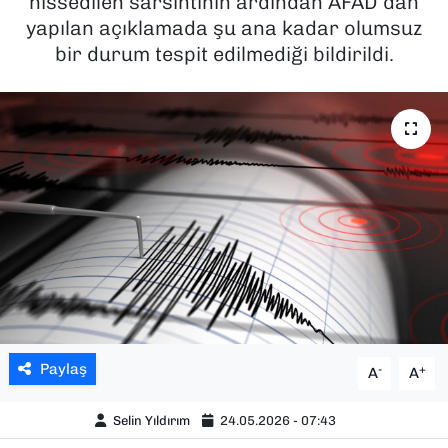
hissedilen sarsıntının ardından AFAD’dan
yapılan açıklamada şu ana kadar olumsuz
SAĞLIK
bir durum tespit edilmediği bildirildi.
SPOR
TEKNOLOJİ
YAŞAM
YEREL YÖNETİMLER
Paylaş
-
+
A
A
Selin Yıldırım
24.05.2026 - 07:43