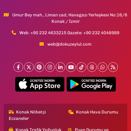
Umur Bey mah., Liman cad, Havagazı Yerleşkesi No:16/6
Konak / İzmir
Web: +90 232 4633215 Gazete: +90 232 4048989
web@dokuzeylul.com
Konak Nöbetçi
Konak Hava Durumu
Eczaneler
Konak Trafik Yoğunluk
Puan Durumu ve