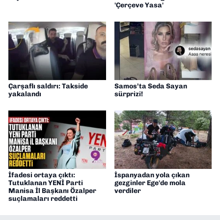
'Çerçeve Yasa'
Çarşaflı saldırı: Takside
Samos’ta Seda Sayan
yakalandı
sürprizi!
İfadesi ortaya çıktı:
İspanyadan yola çıkan
Tutuklanan YENİ Parti
gezginler Ege'de mola
Manisa İl Başkanı Özalper
verdiler
suçlamaları reddetti