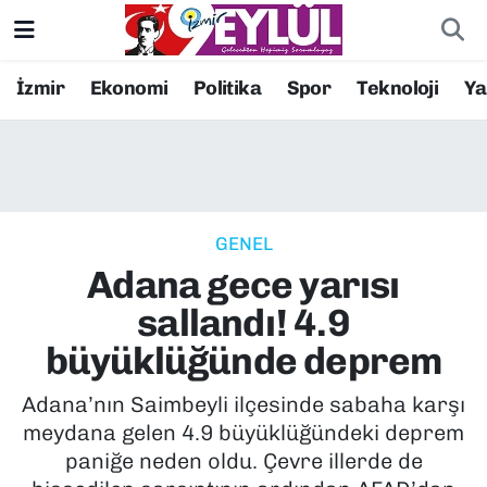
Resmi İlanlar
Konak Nöbetçi Eczaneler
İzmir
Ekonomi
Politika
Spor
Teknoloji
Y
BİLİM
Konak Hava Durumu
DÜNYA
Konak Trafik Yoğunluk Haritası
GENEL
EĞİTİM
Süper Lig Puan Durumu ve Fikstür
Adana gece yarısı
EKONOMİ
Tüm Manşetler
sallandı! 4.9
büyüklüğünde deprem
KÜLTÜR SANAT
Son Dakika Haberleri
Adana’nın Saimbeyli ilçesinde sabaha karşı
MAGAZİN
Haber Arşivi
meydana gelen 4.9 büyüklüğündeki deprem
paniğe neden oldu. Çevre illerde de
POLİTİKA