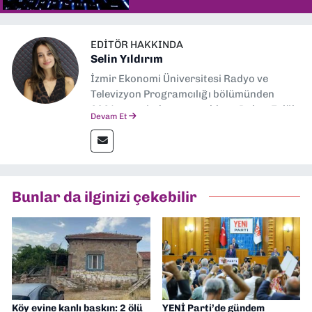
EDITÖR HAKKINDA
Selin Yıldırım
İzmir Ekonomi Üniversitesi Radyo ve
Televizyon Programcılığı bölümünden
2024 senesinde mezun oldum. Dokuz Eylül
Devam Et
Gazetesi'nde spor yazarlığı yaparken,
editörlük görevini de üstleniyorum.
Bunlar da ilginizi çekebilir
Köy evine kanlı baskın: 2 ölü
YENİ Parti’de gündem