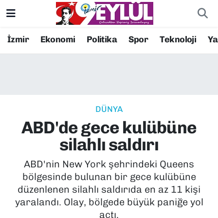
Resmi İlanlar
Konak Nöbetçi Eczaneler
İzmir
Ekonomi
Politika
Spor
Teknoloji
Y
BİLİM
Konak Hava Durumu
DÜNYA
Konak Trafik Yoğunluk Haritası
DÜNYA
EĞİTİM
Süper Lig Puan Durumu ve Fikstür
ABD'de gece kulübüne
EKONOMİ
Tüm Manşetler
silahlı saldırı
KÜLTÜR SANAT
Son Dakika Haberleri
ABD'nin New York şehrindeki Queens
bölgesinde bulunan bir gece kulübüne
MAGAZİN
Haber Arşivi
düzenlenen silahlı saldırıda en az 11 kişi
yaralandı. Olay, bölgede büyük paniğe yol
POLİTİKA
açtı.