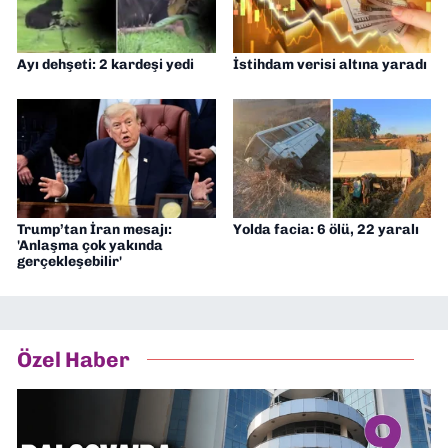
Ayı dehşeti: 2 kardeşi yedi
İstihdam verisi altına yaradı
Trump’tan İran mesajı:
Yolda facia: 6 ölü, 22 yaralı
'Anlaşma çok yakında
gerçekleşebilir'
Özel Haber