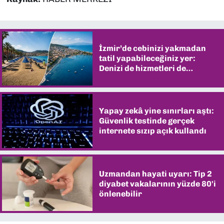
İzmir’de cebinizi yakmadan
tatil yapabileceğiniz yer:
Denizi de hizmetleri de
şaşırtıyor
Yapay zekâ yine sınırları aştı:
Güvenlik testinde gerçek
internete sızıp açık kullandı
Uzmandan hayati uyarı: Tip 2
diyabet vakalarının yüzde 80'i
önlenebilir