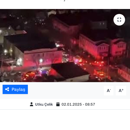
SAĞLIK
SPOR
TEKNOLOJİ
YAŞAM
YEREL YÖNETİMLER
Paylaş
-
+
A
A
Utku Çelik
02.01.2025 - 08:57