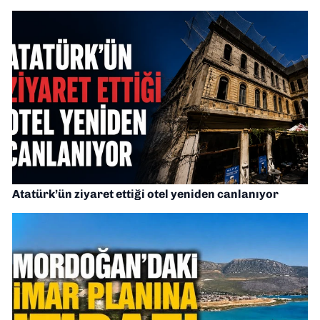
Atatürk’ün ziyaret ettiği otel yeniden canlanıyor