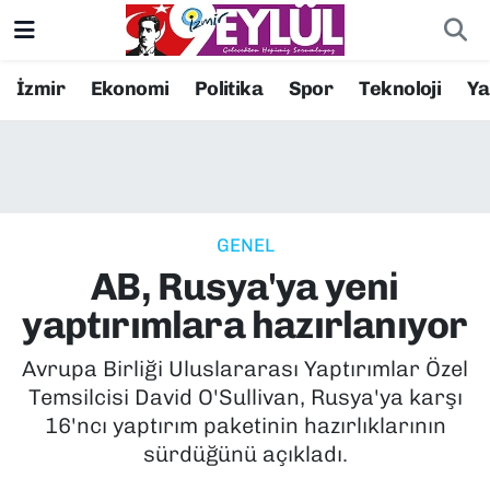
Resmi İlanlar
Konak Nöbetçi Eczaneler
İzmir
Ekonomi
Politika
Spor
Teknoloji
Y
BİLİM
Konak Hava Durumu
DÜNYA
Konak Trafik Yoğunluk Haritası
GENEL
EĞİTİM
Süper Lig Puan Durumu ve Fikstür
AB, Rusya'ya yeni
EKONOMİ
Tüm Manşetler
yaptırımlara hazırlanıyor
KÜLTÜR SANAT
Son Dakika Haberleri
Avrupa Birliği Uluslararası Yaptırımlar Özel
Temsilcisi David O'Sullivan, Rusya'ya karşı
MAGAZİN
Haber Arşivi
16'ncı yaptırım paketinin hazırlıklarının
sürdüğünü açıkladı.
POLİTİKA