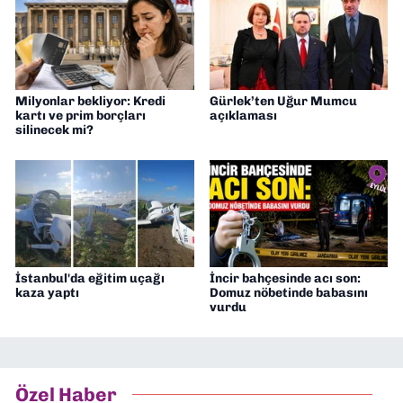
Milyonlar bekliyor: Kredi
Gürlek’ten Uğur Mumcu
kartı ve prim borçları
açıklaması
silinecek mi?
İstanbul'da eğitim uçağı
İncir bahçesinde acı son:
kaza yaptı
Domuz nöbetinde babasını
vurdu
Özel Haber