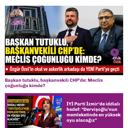
Başkan tutuklu, başkanvekili CHP’de: Meclis
çoğunluğu kimde?
İYİ Parti İzmir’de iddialı
hedef: “Dervişoğlu’nun
memleketinde en yüksek
oyu alacağız”