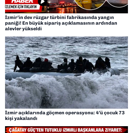
İzmir’in dev rüzgar türbini fabrikasında yangın
paniği! En büyük sipariş açıklamasının ardından
alevler yükseldi
İzmir açıklarında göçmen operasyonu: 4’ü çocuk 73
kişi yakalandı