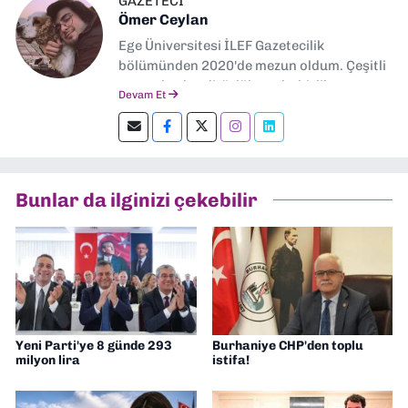
GAZETECİ
Ömer Ceylan
Ege Üniversitesi İLEF Gazetecilik
bölümünden 2020'de mezun oldum. Çeşitli
gazetelerde editörlük, muhabirlik yaptım.
Devam Et
Şu an kültür-sanat muhabirliği ve
editörlük yapıyorum.
Bunlar da ilginizi çekebilir
Yeni Parti'ye 8 günde 293
Burhaniye CHP'den toplu
milyon lira
istifa!