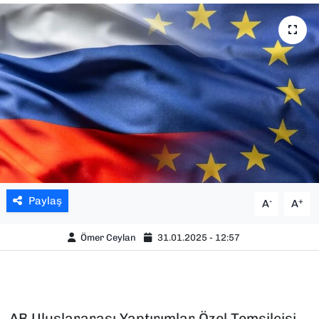
SAĞLIK
SPOR
TEKNOLOJİ
YAŞAM
YEREL YÖNETİMLER
Paylaş
-
+
A
A
Ömer Ceylan
31.01.2025 - 12:57
AB Uluslararası Yaptırımlar Özel Temsilcisi