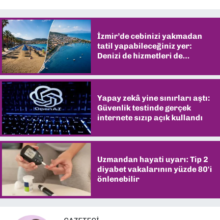
İzmir’de cebinizi yakmadan
tatil yapabileceğiniz yer:
Denizi de hizmetleri de
şaşırtıyor
Yapay zekâ yine sınırları aştı:
Güvenlik testinde gerçek
internete sızıp açık kullandı
Uzmandan hayati uyarı: Tip 2
diyabet vakalarının yüzde 80'i
önlenebilir