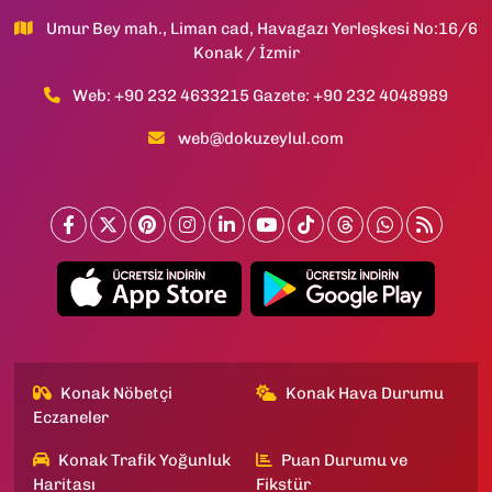
Umur Bey mah., Liman cad, Havagazı Yerleşkesi No:16/6
Konak / İzmir
Web: +90 232 4633215 Gazete: +90 232 4048989
web@dokuzeylul.com
Konak Nöbetçi
Konak Hava Durumu
Eczaneler
Konak Trafik Yoğunluk
Puan Durumu ve
Haritası
Fikstür