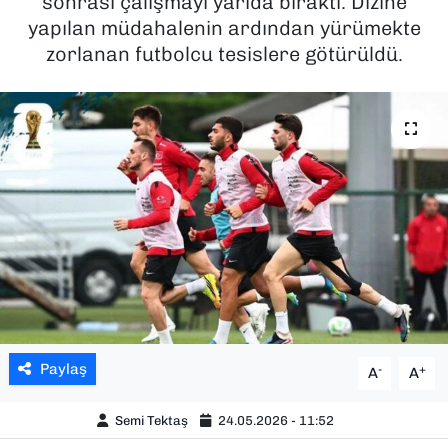
sonrası çalışmayı yarıda bıraktı. Dizine
yapılan müdahalenin ardından yürümekte
SAĞLIK
zorlanan futbolcu tesislere götürüldü.
SPOR
TEKNOLOJİ
YAŞAM
YEREL YÖNETİMLER
Paylaş
-
+
A
A
Semi Tektaş
24.05.2026 - 11:52