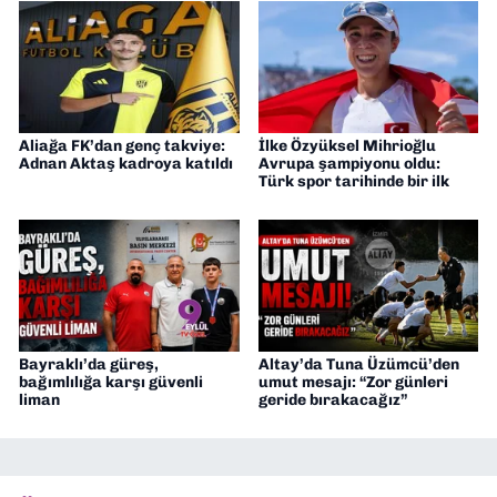
Aliağa FK’dan genç takviye:
İlke Özyüksel Mihrioğlu
Adnan Aktaş kadroya katıldı
Avrupa şampiyonu oldu:
Türk spor tarihinde bir ilk
Bayraklı’da güreş,
Altay’da Tuna Üzümcü’den
bağımlılığa karşı güvenli
umut mesajı: “Zor günleri
liman
geride bırakacağız”