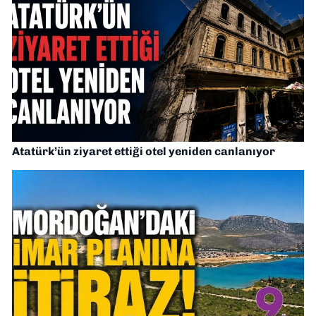
Atatürk’ün ziyaret ettiği otel yeniden canlanıyor