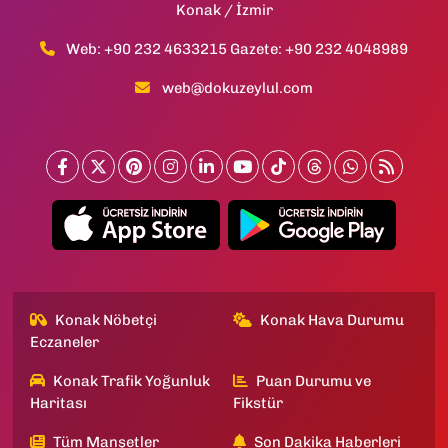
Konak / İzmir
Web: +90 232 4633215 Gazete: +90 232 4048989
web@dokuzeylul.com
Konak Nöbetçi
Konak Hava Durumu
Eczaneler
Konak Trafik Yoğunluk
Puan Durumu ve
Haritası
Fikstür
Tüm Manşetler
Son Dakika Haberleri