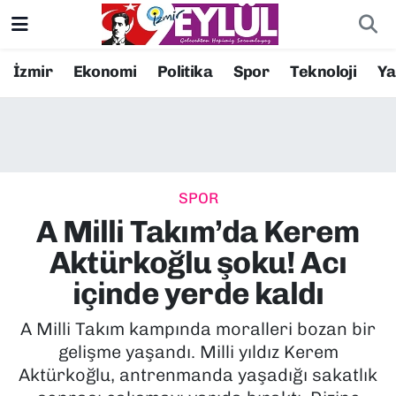
Resmi İlanlar
Konak Nöbetçi Eczaneler
İzmir
Ekonomi
Politika
Spor
Teknoloji
Y
BİLİM
Konak Hava Durumu
DÜNYA
Konak Trafik Yoğunluk Haritası
SPOR
EĞİTİM
Süper Lig Puan Durumu ve Fikstür
A Milli Takım’da Kerem
EKONOMİ
Tüm Manşetler
Aktürkoğlu şoku! Acı
içinde yerde kaldı
KÜLTÜR SANAT
Son Dakika Haberleri
A Milli Takım kampında moralleri bozan bir
MAGAZİN
Haber Arşivi
gelişme yaşandı. Milli yıldız Kerem
Aktürkoğlu, antrenmanda yaşadığı sakatlık
POLİTİKA