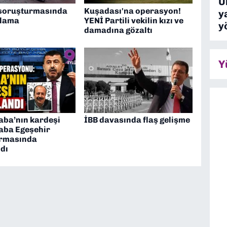
Ü
 soruşturmasında
Kuşadası'na operasyon!
y
klama
YENİ Partili vekilin kızı ve
y
damadına gözaltı
Y
aba’nın kardeşi
İBB davasında flaş gelişme
aba Egeşehir
rmasında
dı