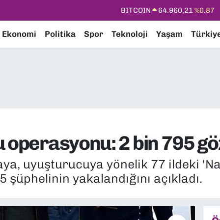
DOLAR
47,7436
%0.18
EURO
55,2510
%0.32
Ekonomi
Politika
Spor
Teknoloji
Yaşam
Türkiy
STERLİN
64,4811
%0.38
GRAM ALTIN
6660.55
%0.03
BİST100
13.779
%-14
BITCOIN
64.960,21
%0.87
 operasyonu: 2 bin 795 göz
aya, uyuşturucuya yönelik 77 ildeki '
 şüphelinin yakalandığını açıkladı.