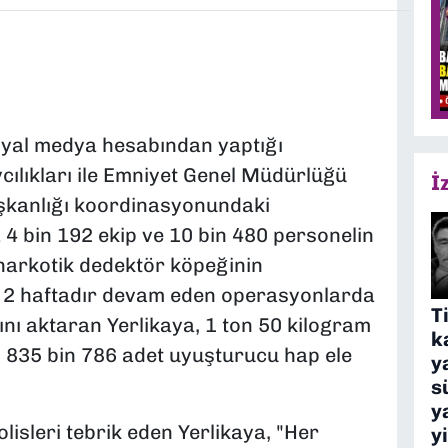
sosyal medya hesabından yaptığı
ılıkları ile Emniyet Genel Müdürlüğü
İ
şkanlığı koordinasyonundaki
4 bin 192 ekip ve 10 bin 480 personelin
 narkotik dedektör köpeğinin
 son 2 haftadır devam eden operasyonlarda
T
ını aktaran Yerlikaya, 1 ton 50 kilogram
k
 835 bin 786 adet uyuşturucu hap ele
y
s
y
lisleri tebrik eden Yerlikaya, "Her
y