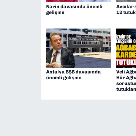
Narin davasında önemli
Avcılar
gelişme
12 tutu
Antalya BŞB davasında
Veli Ağb
önemli gelişme
Hür Ağb
soruştu
tutuklan