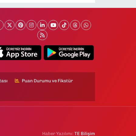
tası
Puan Durumu ve Fikstür
Haber Yazılımı:
TE Bilişim