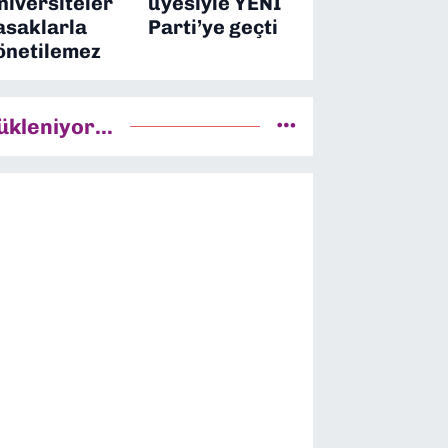
niversiteler
üyesiyle YENİ
asaklarla
Parti’ye geçti
önetilemez
ükleniyor...