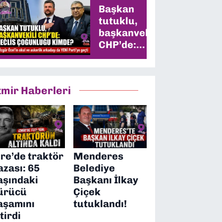
Başkan
tutuklu,
başkanvekili
CHP’de:
Meclis
çoğunluğu
kimde?
zmir Haberleri
ire’de traktör
Menderes
azası: 65
Belediye
aşındaki
Başkanı İlkay
ürücü
Çiçek
aşamını
tutuklandı!
itirdi