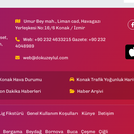
Umur Bey mah., Liman cad, Havagazı
Yerleşkesi No:16/6 Konak / İzmir
set,
Web: +90 232 4633215 Gazete: +90 232
h,
4048989
web@dokuzeylul.com
Konak Hava Durumu
Konak Trafik Yoğunluk Hari
on Dakika Haberleri
Haber Arşivi
Lig Fikstürü
Genel Kullanım Koşulları
Künye
İletişim
Bergama
Beydağ
Bornova
Buca
Çeşme
Çiğli