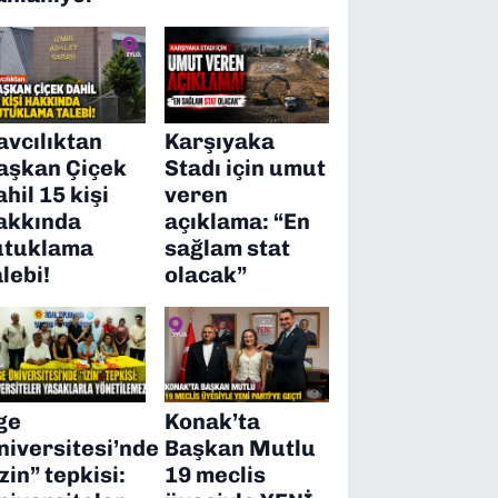
avcılıktan
Karşıyaka
aşkan Çiçek
Stadı için umut
ahil 15 kişi
veren
akkında
açıklama: “En
utuklama
sağlam stat
alebi!
olacak”
ge
Konak’ta
niversitesi’nde
Başkan Mutlu
izin” tepkisi:
19 meclis