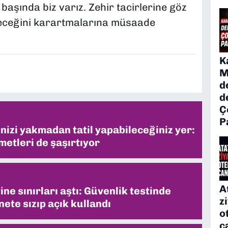
başında biz varız. Zehir tacirlerine göz
eleceğini karartmalarına müsaade
K
M
d
d
Ç
P
inizi yakmadan tatil yapabileceğiniz yer:
metleri de şaşırtıyor
A
ne sınırları aştı: Güvenlik testinde
z
ete sızıp açık kullandı
o
c