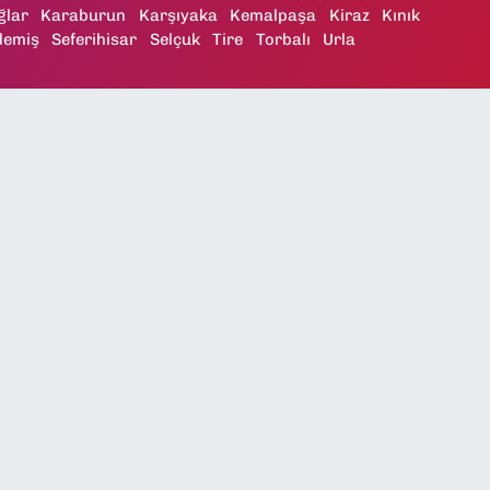
ğlar
Karaburun
Karşıyaka
Kemalpaşa
Kiraz
Kınık
demiş
Seferihisar
Selçuk
Tire
Torbalı
Urla