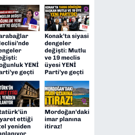
arabağlar
Konak’ta siyasi
eclisi’nde
dengeler
engeler
değişti: Mutlu
eğişti:
ve 19 meclis
oğunluk YENİ
üyesi YENİ
arti’ye geçti
Parti’ye geçti
tatürk’ün
Mordoğan’daki
iyaret ettiği
imar planına
tel yeniden
itiraz!
anlanıyor