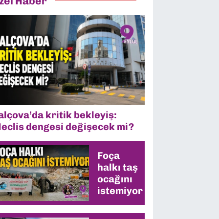
zel Haber
alçova’da kritik bekleyiş:
eclis dengesi değişecek mi?
Foça
halkı taş
ocağını
istemiyor