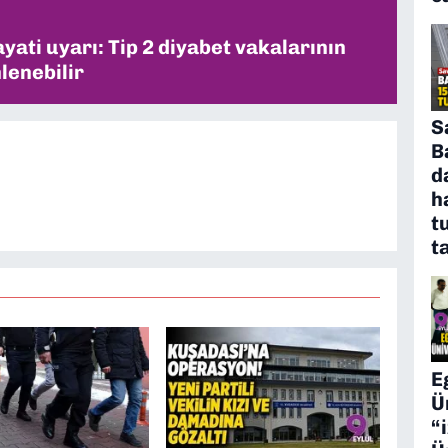
ati uyarı: Tip 2 diyabet vakalarının
lenebilir
S
B
d
h
t
t
E
Ü
“