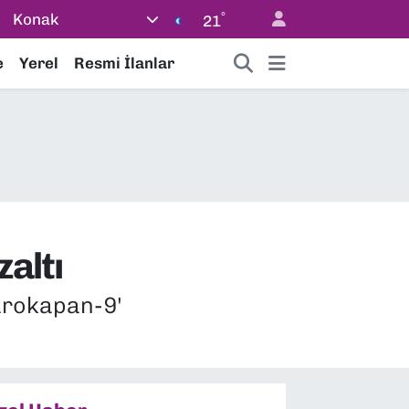
°
Konak
21
e
Yerel
Resmi İlanlar
altı
Narokapan-9'