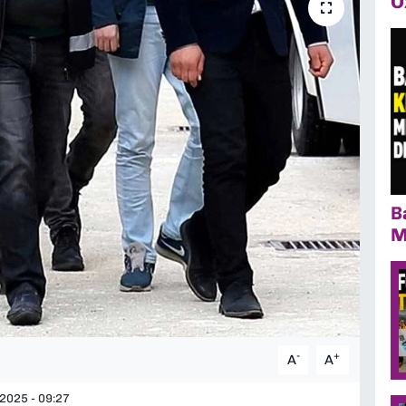
Ö
B
M
-
+
A
A
2025 - 09:27