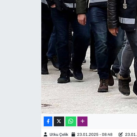
SAĞLIK
SPOR
TEKNOLOJİ
YAŞAM
YEREL YÖNETİMLER
Utku Çelik
23.01.2025 - 08:48
23.01.