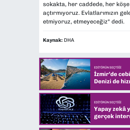
sokakta, her caddede, her köşe 
açtırmıyoruz. Evlatlarımızın g
etmiyoruz, etmeyeceğiz" dedi.
Kaynak:
DHA
EDITÖRÜN SEÇTIĞI
İzmir’de ceb
Denizi de hiz
EDITÖRÜN SEÇTIĞI
Yapay zekâ yi
gerçek intern