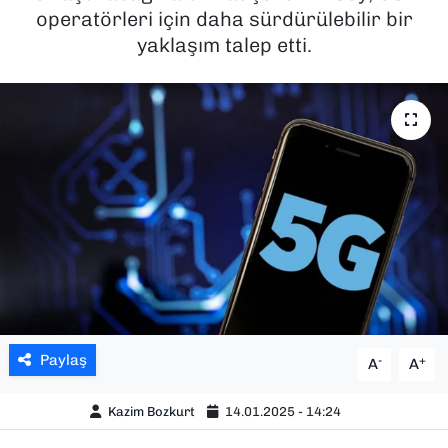
operatörleri için daha sürdürülebilir bir
SAĞLIK
yaklaşım talep etti.
SPOR
TEKNOLOJİ
YAŞAM
YEREL YÖNETİMLER
Paylaş
-
+
A
A
Kazim Bozkurt
14.01.2025 - 14:24