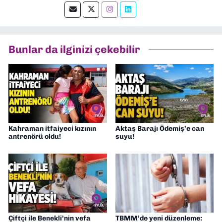
okumayı severim.
Bunlar da ilginizi çekebilir
Kahraman itfaiyeci kızının
Aktaş Barajı Ödemiş’e can
antrenörü oldu!
suyu!
Çiftçi ile Benekli’nin vefa
TBMM’de yeni düzenleme: