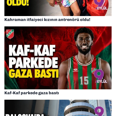
Kahraman itfaiyeci kızının antrenörü oldu!
Kaf-Kaf parkede gaza bastı