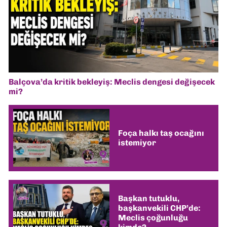
Balçova’da kritik bekleyiş: Meclis dengesi değişecek
mi?
Foça halkı taş ocağını
istemiyor
Başkan tutuklu,
başkanvekili CHP’de:
Meclis çoğunluğu