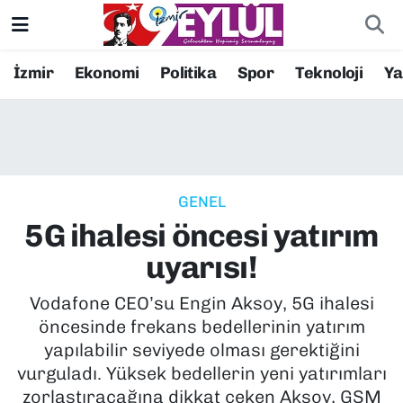
Resmi İlanlar
Konak Nöbetçi Eczaneler
İzmir
Ekonomi
Politika
Spor
Teknoloji
Y
BİLİM
Konak Hava Durumu
DÜNYA
Konak Trafik Yoğunluk Haritası
GENEL
EĞİTİM
Süper Lig Puan Durumu ve Fikstür
5G ihalesi öncesi yatırım
EKONOMİ
Tüm Manşetler
uyarısı!
KÜLTÜR SANAT
Son Dakika Haberleri
Vodafone CEO’su Engin Aksoy, 5G ihalesi
öncesinde frekans bedellerinin yatırım
MAGAZİN
Haber Arşivi
yapılabilir seviyede olması gerektiğini
vurguladı. Yüksek bedellerin yeni yatırımları
POLİTİKA
zorlaştıracağına dikkat çeken Aksoy, GSM