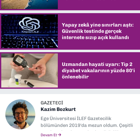
şaşırtıyor
Yapay zekâ yine sınırları aştı:
Güvenlik testinde gerçek
internete sızıp açık kullandı
Uzmandan hayati uyarı: Tip 2
diyabet vakalarının yüzde 80'i
önlenebilir
GAZETECI
Kazim Bozkurt
Ege Üniversitesi İLEF Gazetecilik
bölümünden 2019'da mezun oldum. Çeşitli
yerel ve ulusal gazetelerde editörlük,
Devam Et
muhabirlik yaptım. Teknoloji bloglarını