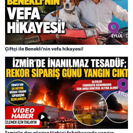
Çiftçi ile Benekli’nin vefa hikayesi!
İzmir’in dev rüzgar türbini fabrikasında yangın