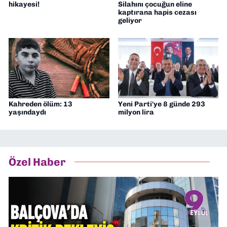
hikayesi!
Silahını çocuğun eline
kaptırana hapis cezası
geliyor
Kahreden ölüm: 13
Yeni Parti'ye 8 günde 293
yaşındaydı
milyon lira
Özel Haber