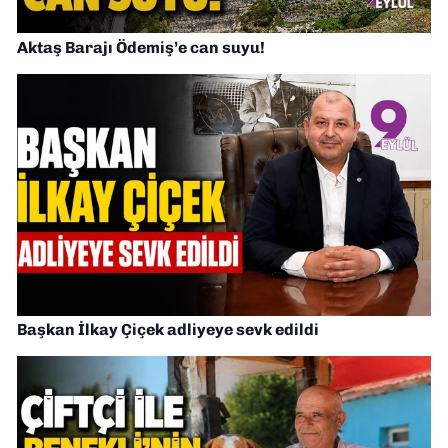
Aktaş Barajı Ödemiş’e can suyu!
Başkan İlkay Çiçek adliyeye sevk edildi