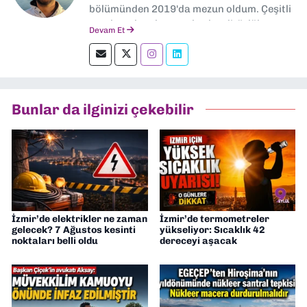
bölümünden 2019'da mezun oldum. Çeşitli
yerel ve ulusal gazetelerde editörlük,
Devam Et
muhabirlik yaptım. Teknoloji bloglarını
okumayı severim.
Bunlar da ilginizi çekebilir
İzmir’de elektrikler ne zaman
İzmir’de termometreler
gelecek? 7 Ağustos kesinti
yükseliyor: Sıcaklık 42
noktaları belli oldu
dereceyi aşacak