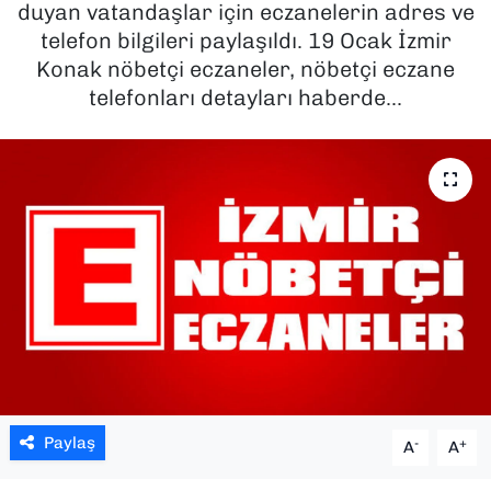
duyan vatandaşlar için eczanelerin adres ve
telefon bilgileri paylaşıldı. 19 Ocak İzmir
SAĞLIK
Konak nöbetçi eczaneler, nöbetçi eczane
telefonları detayları haberde...
SPOR
TEKNOLOJİ
YAŞAM
YEREL YÖNETİMLER
Paylaş
-
+
A
A