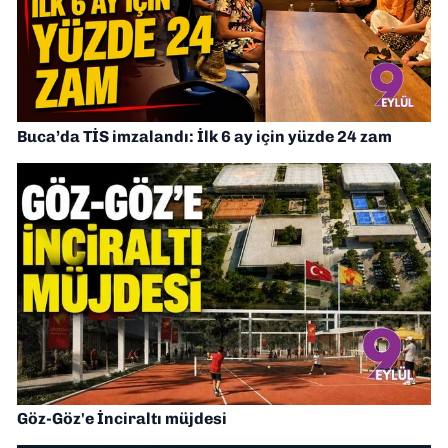
Buca’da TİS imzalandı: İlk 6 ay için yüzde 24 zam
Göz-Göz'e İnciraltı müjdesi