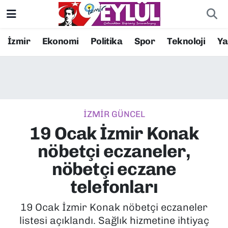
Resmi İlanlar
Konak Nöbetçi Eczaneler
İzmir
Ekonomi
Politika
Spor
Teknoloji
Y
BİLİM
Konak Hava Durumu
DÜNYA
Konak Trafik Yoğunluk Haritası
İZMİR GÜNCEL
EĞİTİM
Süper Lig Puan Durumu ve Fikstür
19 Ocak İzmir Konak
EKONOMİ
Tüm Manşetler
nöbetçi eczaneler,
nöbetçi eczane
KÜLTÜR SANAT
Son Dakika Haberleri
telefonları
MAGAZİN
Haber Arşivi
19 Ocak İzmir Konak nöbetçi eczaneler
listesi açıklandı. Sağlık hizmetine ihtiyaç
POLİTİKA