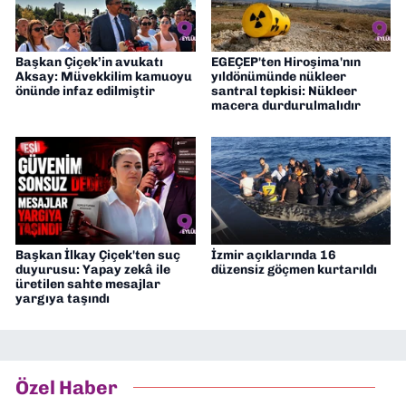
Başkan Çiçek’in avukatı
EGEÇEP'ten Hiroşima'nın
Aksay: Müvekkilim kamuoyu
yıldönümünde nükleer
önünde infaz edilmiştir
santral tepkisi: Nükleer
macera durdurulmalıdır
Başkan İlkay Çiçek'ten suç
İzmir açıklarında 16
duyurusu: Yapay zekâ ile
düzensiz göçmen kurtarıldı
üretilen sahte mesajlar
yargıya taşındı
Özel Haber