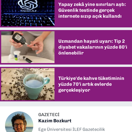
Yapay zekâ yine sınırları aştı:
Güvenlik testinde gerçek
internete sızıp açık kullandı
Uzmandan hayati uyarı: Tip 2
diyabet vakalarının yüzde 80'i
önlenebilir
Türkiye'de kahve tüketiminin
yüzde 70’i artık evlerde
gerçekleşiyor
GAZETECI
Kazim Bozkurt
Ege Üniversitesi İLEF Gazetecilik